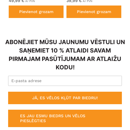
49,99 €
39,99 €
49
Ar PVN
Ar PVN
Pievienot grozam
Pievienot grozam
ABONĒJIET MŪSU JAUNUMU VĒSTULI UN
SAŅEMIET 10 % ATLAIDI SAVAM
PIRMAJAM PASŪTĪJUMAM AR ATLAIŽU
KODU!
JĀ, ES VĒLOS KĻŪT PAR BIEDRU!
ES JAU ESMU BIEDRS UN VĒLOS
PIESLĒGTIES