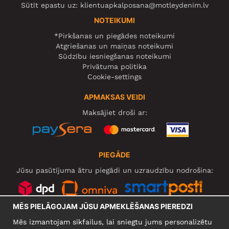
Sūtīt epastu uz:
klientuapkalposana@motleydenim.lv
NOTEIKUMI
*Pirkšanas un piegādes noteikumi
Atgriešanas un maiņas noteikumi
Sūdzību iesniegšanas noteikumi
Privātuma politika
Cookie-settings
APMAKSAS VEIDI
Maksājiet droši ar:
PIEGĀDE
Jūsu pasūtījuma ātru piegādi un uzraudzību nodrošina:
MĒS PIELĀGOJAM JŪSU APMEKLĒŠANAS PIEREDZI
SOCIĀLIE TĪKLI
Mēs izmantojam sīkfailus, lai sniegtu jums personalizētu