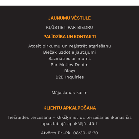
JAUNUMU VĒSTULE
KĻŪSTIET PAR BIEDRU
PALĪDZĪBA UN KONTAKTI
Atcelt pirkumu un reģistrēt atgriešanu
Biežāk uzdotie jautājumi
Sazināties ar mums
Par Motley Denim
Blogs
B2B Inquiries
Mājaslapas karte
KLIENTU APKALPOŠANA
Tiešraides tērzēšana - klikšķiniet uz tērzēšanas ikonas šīs
lapas labajā apakšējā stūrī.
Atvērts Pr.-Pk. 08:30-16:30