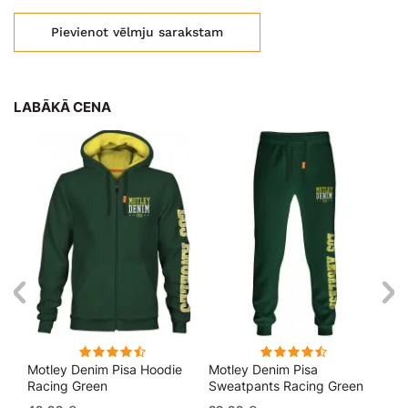
Pievienot vēlmju sarakstam
LABĀKĀ CENA
kls
Motley Denim Pisa Hoodie
Motley Denim Pisa
Mo
Racing Green
Sweatpants Racing Green
Bl