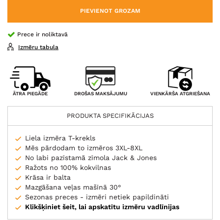
PIEVIENOT GROZAM
Prece ir noliktavā
Izmēru tabula
DROŠAS MAKSĀJUMU
ĀTRA PIEGĀDE
VIENKĀRŠA ATGRIEŠANA
PRODUKTA SPECIFIKĀCIJAS
Liela izmēra T-krekls
Mēs pārdodam to izmēros 3XL-8XL
No labi pazīstamā zīmola Jack & Jones
Ražots no 100% kokvilnas
Krāsa ir balta
Mazgāšana veļas mašīnā 30°
Sezonas preces - izmēri netiek papildināti
Klikšķiniet šeit, lai apskatītu izmēru vadlīnijas