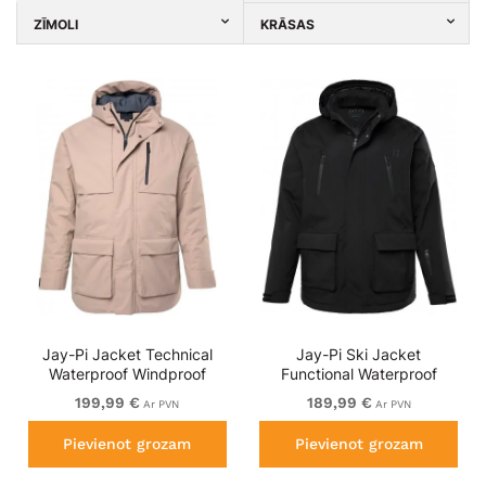
ZĪMOLI
KRĀSAS
Jay-Pi Jacket Technical
Jay-Pi Ski Jacket
Waterproof Windproof
Functional Waterproof
Dusty Pink
Windproof Breathable
199,99 €
189,99 €
Ar PVN
Ar PVN
Black
Pievienot grozam
Pievienot grozam