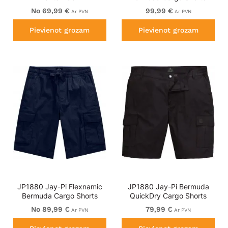
Copper Brown
No 69,99 €
99,99 €
Ar PVN
Ar PVN
Pievienot grozam
Pievienot grozam
JP1880 Jay-Pi Flexnamic
JP1880 Jay-Pi Bermuda
Bermuda Cargo Shorts
QuickDry Cargo Shorts
Navy Blue
Black
No 89,99 €
79,99 €
Ar PVN
Ar PVN