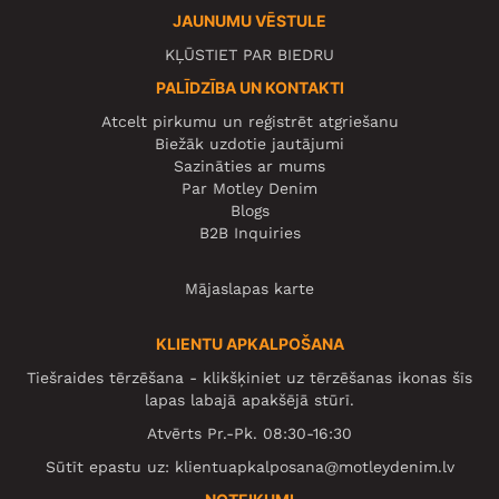
JAUNUMU VĒSTULE
KĻŪSTIET PAR BIEDRU
PALĪDZĪBA UN KONTAKTI
Atcelt pirkumu un reģistrēt atgriešanu
Biežāk uzdotie jautājumi
Sazināties ar mums
Par Motley Denim
Blogs
B2B Inquiries
Mājaslapas karte
KLIENTU APKALPOŠANA
Tiešraides tērzēšana - klikšķiniet uz tērzēšanas ikonas šīs
lapas labajā apakšējā stūrī.
Atvērts Pr.-Pk. 08:30-16:30
Sūtīt epastu uz:
klientuapkalposana@motleydenim.lv