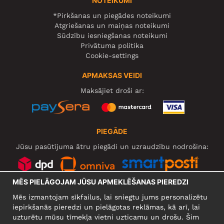
NOTEIKUMI
*Pirkšanas un piegādes noteikumi
Atgriešanas un maiņas noteikumi
Sūdzību iesniegšanas noteikumi
Privātuma politika
Cookie-settings
APMAKSAS VEIDI
Maksājiet droši ar:
PIEGĀDE
Jūsu pasūtījuma ātru piegādi un uzraudzību nodrošina:
MĒS PIELĀGOJAM JŪSU APMEKLĒŠANAS PIEREDZI
SOCIĀLIE TĪKLI
Mēs izmantojam sīkfailus, lai sniegtu jums personalizētu
iepirkšanās pieredzi un pielāgotas reklāmas, kā arī, lai
uzturētu mūsu tīmekļa vietni uzticamu un drošu. Šim