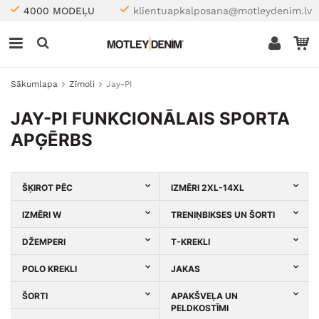
4000 MODEĻU
klientuapkalposana@motleydenim.lv
Sākumlapa
Zīmoli
Jay-PI
JAY-PI FUNKCIONĀLAIS SPORTA
APĢĒRBS
ŠĶIROT PĒC
IZMĒRI 2XL-14XL
IZMĒRI W
TRENIŅBIKSES UN ŠORTI
DŽEMPERI
T-KREKLI
POLO KREKLI
JAKAS
ŠORTI
APAKŠVEĻA UN
PELDKOSTĪMI