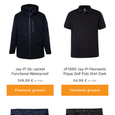
Jay-Pi Ski Jacket
JP1880 Jay-Pi Flexnamic
Functional Waterproof
Pique Golf Polo Shirt Dark
Windproof Navy
Navy
249,99 €
54,99 €
Ar PVN
Ar PVN
Pievienot grozam
Pievienot grozam