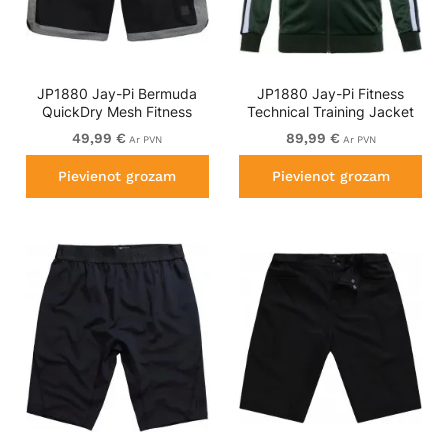
JP1880 Jay-Pi Bermuda
JP1880 Jay-Pi Fitness
QuickDry Mesh Fitness
Technical Training Jacket
Shorts Black
Dark Green
49,99 €
89,99 €
Ar PVN
Ar PVN
Pievienot grozam
Pievienot grozam