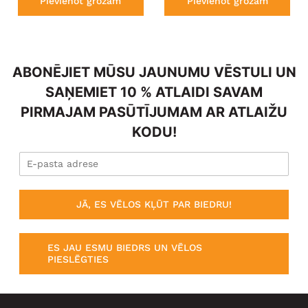
Pievienot grozam
Pievienot grozam
ABONĒJIET MŪSU JAUNUMU VĒSTULI UN
SAŅEMIET 10 % ATLAIDI SAVAM
PIRMAJAM PASŪTĪJUMAM AR ATLAIŽU
KODU!
JĀ, ES VĒLOS KĻŪT PAR BIEDRU!
ES JAU ESMU BIEDRS UN VĒLOS
PIESLĒGTIES