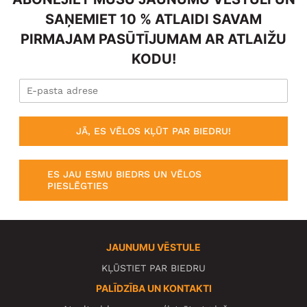
SAŅEMIET 10 % ATLAIDI SAVAM
PIRMAJAM PASŪTĪJUMAM AR ATLAIŽU
KODU!
JĀ, ES VĒLOS KĻŪT PAR BIEDRU!
ES JAU ESMU BIEDRS UN VĒLOS
PIESLĒGTIES
JAUNUMU VĒSTULE
KĻŪSTIET PAR BIEDRU
PALĪDZĪBA UN KONTAKTI