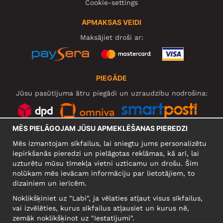
Cookie-settings
APMAKSAS VEIDI
Maksājiet droši ar:
PIEGĀDE
Jūsu pasūtījuma ātru piegādi un uzraudzību nodrošina:
MĒS PIELĀGOJAM JŪSU APMEKLĒŠANAS PIEREDZI
SOCIĀLIE TĪKLI
Mēs izmantojam sīkfailus, lai sniegtu jums personalizētu
iepirkšanās pieredzi un pielāgotas reklāmas, kā arī, lai
uzturētu mūsu tīmekļa vietni uzticamu un drošu. Šim
nolūkam mēs ievācam informāciju par lietotājiem, to
UZŅĒMUMS
dizainiem un ierīcēm.
Motley Denim Europe OÜ
Noklikšķiniet uz "Labi", ja vēlaties atļaut visus sīkfailus,
Narva mnt 5, EE-10117 Tallinn
vai izvēlēties, kurus sīkfailus atļausiet un kurus nē,
Reg: 12356245
zemāk noklikšķinot uz "Iestatījumi".