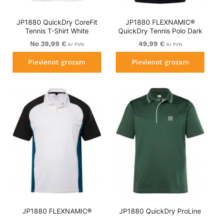
JP1880 QuickDry CoreFit
JP1880 FLEXNAMIC®
Tennis T-Shirt White
QuickDry Tennis Polo Dark
Navy
No 39,99 €
49,99 €
Ar PVN
Ar PVN
Pievienot grozam
Pievienot grozam
JP1880 FLEXNAMIC®
JP1880 QuickDry ProLine