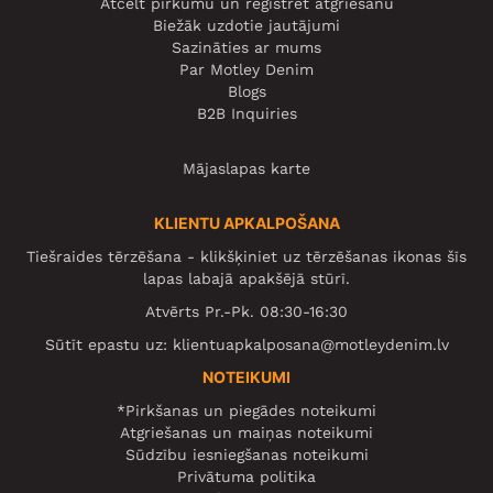
Atcelt pirkumu un reģistrēt atgriešanu
Biežāk uzdotie jautājumi
Sazināties ar mums
Par Motley Denim
Blogs
B2B Inquiries
Mājaslapas karte
KLIENTU APKALPOŠANA
Tiešraides tērzēšana - klikšķiniet uz tērzēšanas ikonas šīs
lapas labajā apakšējā stūrī.
Atvērts Pr.-Pk. 08:30-16:30
Sūtīt epastu uz:
klientuapkalposana@motleydenim.lv
NOTEIKUMI
*Pirkšanas un piegādes noteikumi
Atgriešanas un maiņas noteikumi
Sūdzību iesniegšanas noteikumi
Privātuma politika