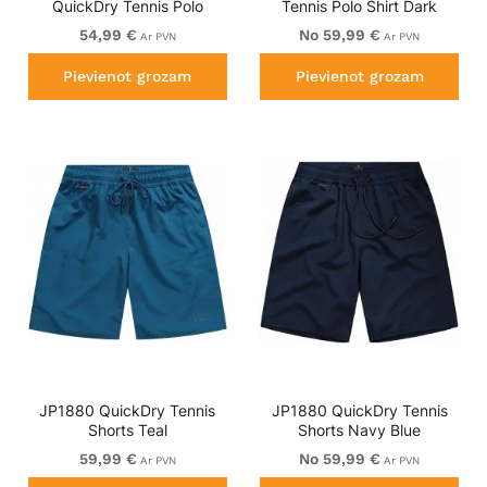
QuickDry Tennis Polo
Tennis Polo Shirt Dark
Black-White-Blue
Green
54,99 €
No 59,99 €
Ar PVN
Ar PVN
Pievienot grozam
Pievienot grozam
JP1880 QuickDry Tennis
JP1880 QuickDry Tennis
Shorts Teal
Shorts Navy Blue
59,99 €
No 59,99 €
Ar PVN
Ar PVN