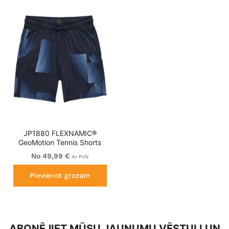
JP1880 FLEXNAMIC®
GeoMotion Tennis Shorts
Dark Blue
No 49,99 €
Ar PVN
Pievienot grozam
ABONĒJIET MŪSU JAUNUMU VĒSTULI UN