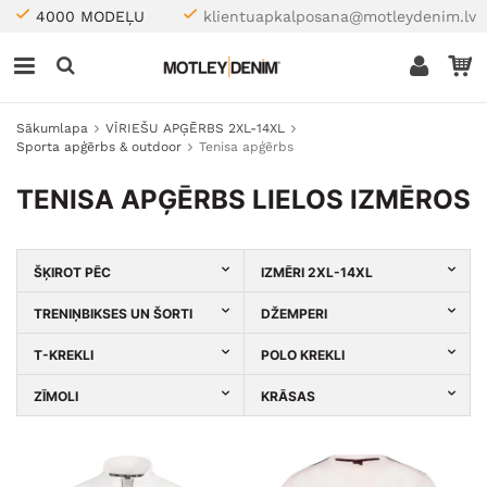
4000 MODEĻU
klientuapkalposana@motleydenim.lv
Sākumlapa
VĪRIEŠU APĢĒRBS 2XL-14XL
Sporta apģērbs & outdoor
Tenisa apģērbs
TENISA APĢĒRBS LIELOS IZMĒROS
ŠĶIROT PĒC
IZMĒRI 2XL-14XL
TRENIŅBIKSES UN ŠORTI
DŽEMPERI
T-KREKLI
POLO KREKLI
ZĪMOLI
KRĀSAS