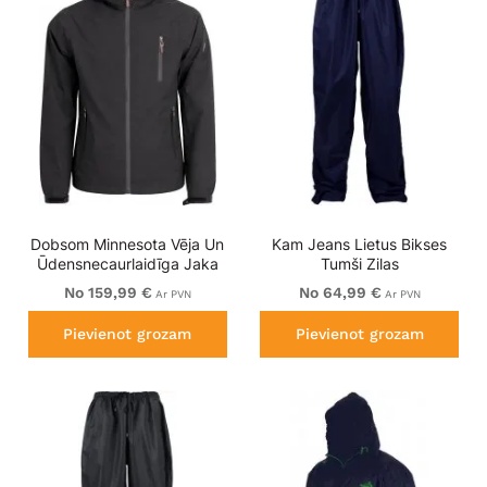
Dobsom Minnesota Vēja Un
Kam Jeans Lietus Bikses
Ūdensnecaurlaidīga Jaka
Tumši Zilas
Melna
No 159,99 €
No 64,99 €
Ar PVN
Ar PVN
Pievienot grozam
Pievienot grozam