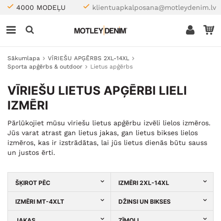
4000 MODEĻU
klientuapkalposana@motleydenim.lv
Sākumlapa
VĪRIEŠU APĢĒRBS 2XL-14XL
Sporta apģērbs & outdoor
Lietus apģērbs
VĪRIEŠU LIETUS APĢĒRBI LIELI
IZMĒRI
Pārlūkojiet mūsu vīriešu lietus apģērbu izvēli lielos izmēros.
Jūs varat atrast gan lietus jakas, gan lietus bikses lielos
izmēros, kas ir izstrādātas, lai jūs lietus dienās būtu sauss
un justos ērti.
ŠĶIROT PĒC
IZMĒRI 2XL-14XL
IZMĒRI MT-4XLT
DŽINSI UN BIKSES
JAKAS
ZĪMOLI