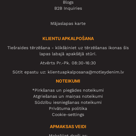
Blogs
B2B Inquiries
Mājaslapas karte
KLIENTU APKALPOŠANA
Tiešraides tērzēšana - klikšķiniet uz tērzēšanas ikonas šīs
lapas labajā apakšējā stūrī.
Atvērts Pr.-Pk. 08:30-16:30
Sūtīt epastu uz:
klientuapkalposana@motleydenim.lv
NOTEIKUMI
*Pirkšanas un piegādes noteikumi
Atgriešanas un maiņas noteikumi
Sūdzību iesniegšanas noteikumi
Privātuma politika
Cookie-settings
APMAKSAS VEIDI
Maksājiet droši ar: