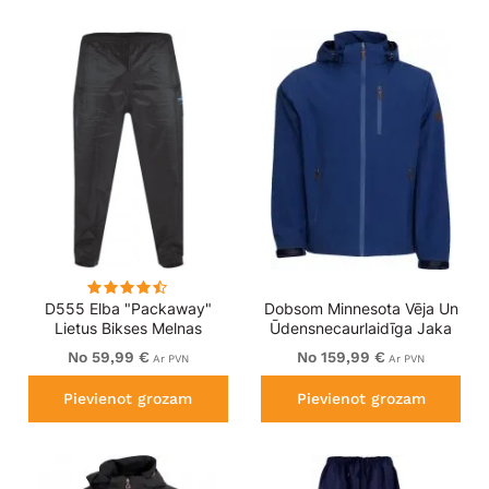
D555 Elba "Packaway"
Dobsom Minnesota Vēja Un
Lietus Bikses Melnas
Ūdensnecaurlaidīga Jaka
Zila
No 59,99 €
No 159,99 €
Ar PVN
Ar PVN
Pievienot grozam
Pievienot grozam