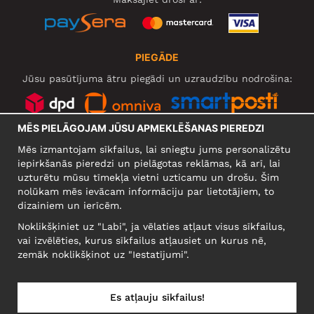
PIEGĀDE
Jūsu pasūtījuma ātru piegādi un uzraudzību nodrošina:
MĒS PIELĀGOJAM JŪSU APMEKLĒŠANAS PIEREDZI
SOCIĀLIE TĪKLI
Mēs izmantojam sīkfailus, lai sniegtu jums personalizētu
iepirkšanās pieredzi un pielāgotas reklāmas, kā arī, lai
uzturētu mūsu tīmekļa vietni uzticamu un drošu. Šim
nolūkam mēs ievācam informāciju par lietotājiem, to
UZŅĒMUMS
dizainiem un ierīcēm.
Motley Denim Europe OÜ
Noklikšķiniet uz "Labi", ja vēlaties atļaut visus sīkfailus,
Narva mnt 5, EE-10117 Tallinn
vai izvēlēties, kurus sīkfailus atļausiet un kurus nē,
Reg: 12356245
zemāk noklikšķinot uz "Iestatījumi".
Uzmanību! Nesūtiet preces atpakaļ uz šo adresi!
Es atļauju sīkfailus!