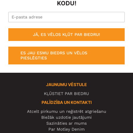
KODU!
JĀ, ES VĒLOS KĻŪT PAR BIEDRU!
ES JAU ESMU BIEDRS UN VĒLOS
PIESLĒGTIES
JAUNUMU VĒSTULE
KĻŪSTIET PAR BIEDRU
PALĪDZĪBA UN KONTAKTI
Atcelt pirkumu un reģistrēt atgriešanu
Biežāk uzdotie jautājumi
Sazināties ar mums
Par Motley Denim