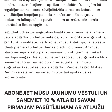
izmēru lietusmēteļiem ir aprīkoti ar tādām funkcijām kā
regulējamas kapuces, rāvējslēdzēju aizdares kabatas un
ventilācijas iespējas papildu komfortam. Esiet gatavi
jebkuram laikapstākļu pavērsienam ar mūsu pārdomāti
izstrādāto lietus apģērbu.
Ieguldiet līdzekļus augstākās kvalitātes vīriešu liela izmēra
lietus apģērbā un lietusmēteļos, kuru prioritāte ir gan stils,
gan funkcionalitāte. Pārlūkojiet mūsu kolekciju, lai atrastu
ideāli piemērotu lietus dienas piedzīvojumiem. Ar mūsu
plašo iespēju klāstu palikt sausam un stilīgam vēl nekad
nav bijis vieglāk. Neļaujiet lietum sabojāt jūsu garastāvokli -
pieņemiet to ar pārliecību un esiet gatavi ar mūsu
augstākās kvalitātes lietus apģērbu! Pērciet tagad Motley
Denim veikalā un pārvariet mitrus laikapstākļus kā
profesionālis.
ABONĒJIET MŪSU JAUNUMU VĒSTULI UN
SAŅEMIET 10 % ATLAIDI SAVAM
PIRMAJAM PASŪTĪJUMAM AR ATLAIŽU