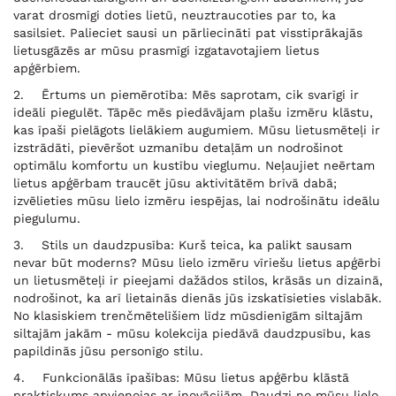
varat drosmīgi doties lietū, neuztraucoties par to, ka
sasilsiet. Palieciet sausi un pārliecināti pat visstiprākajās
lietusgāzēs ar mūsu prasmīgi izgatavotajiem lietus
apģērbiem.
2. Ērtums un piemērotība: Mēs saprotam, cik svarīgi ir
ideāli piegulēt. Tāpēc mēs piedāvājam plašu izmēru klāstu,
kas īpaši pielāgots lielākiem augumiem. Mūsu lietusmēteļi ir
izstrādāti, pievēršot uzmanību detaļām un nodrošinot
optimālu komfortu un kustību vieglumu. Neļaujiet neērtam
lietus apģērbam traucēt jūsu aktivitātēm brīvā dabā;
izvēlieties mūsu lielo izmēru iespējas, lai nodrošinātu ideālu
piegulumu.
3. Stils un daudzpusība: Kurš teica, ka palikt sausam
nevar būt moderns? Mūsu lielo izmēru vīriešu lietus apģērbi
un lietusmēteļi ir pieejami dažādos stilos, krāsās un dizainā,
nodrošinot, ka arī lietainās dienās jūs izskatīsieties vislabāk.
No klasiskiem trenčmētelīšiem līdz mūsdienīgām siltajām
siltajām jakām - mūsu kolekcija piedāvā daudzpusību, kas
papildinās jūsu personīgo stilu.
4. Funkcionālās īpašības: Mūsu lietus apģērbu klāstā
praktiskums apvienojas ar inovācijām. Daudzi no mūsu lielo