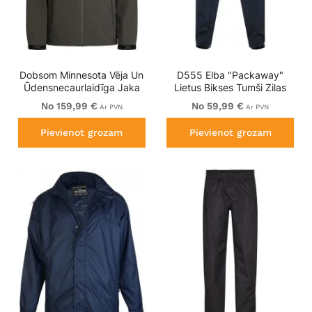
Dobsom Minnesota Vēja Un
D555 Elba "Packaway"
Ūdensnecaurlaidīga Jaka
Lietus Bikses Tumši Zilas
Tumši Brūna
No 159,99 €
No 59,99 €
Ar PVN
Ar PVN
Pievienot grozam
Pievienot grozam