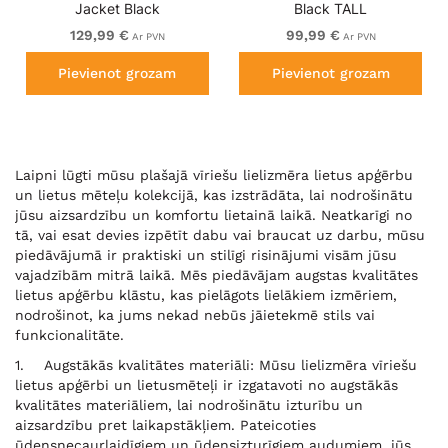
Jacket Black
Black TALL
129,99 €
99,99 €
Ar PVN
Ar PVN
Pievienot grozam
Pievienot grozam
Laipni lūgti mūsu plašajā vīriešu lielizmēra lietus apģērbu
un lietus mēteļu kolekcijā, kas izstrādāta, lai nodrošinātu
jūsu aizsardzību un komfortu lietainā laikā. Neatkarīgi no
tā, vai esat devies izpētīt dabu vai braucat uz darbu, mūsu
piedāvājumā ir praktiski un stilīgi risinājumi visām jūsu
vajadzībām mitrā laikā. Mēs piedāvājam augstas kvalitātes
lietus apģērbu klāstu, kas pielāgots lielākiem izmēriem,
nodrošinot, ka jums nekad nebūs jāietekmē stils vai
funkcionalitāte.
1. Augstākās kvalitātes materiāli: Mūsu lielizmēra vīriešu
lietus apģērbi un lietusmēteļi ir izgatavoti no augstākās
kvalitātes materiāliem, lai nodrošinātu izturību un
aizsardzību pret laikapstākļiem. Pateicoties
ūdensnecaurlaidīgiem un ūdensizturīgiem audumiem, jūs