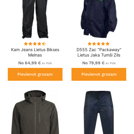
Kam Jeans Lietus Bikses
D555 Zac "Packaway"
Melnas
Lietus Jaka Tumši Zils
No 64,99 €
No 79,99 €
Ar PVN
Ar PVN
Pievienot grozam
Pievienot grozam