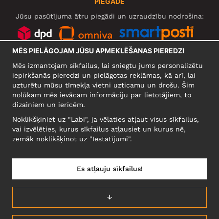
PIEGĀDE
Jūsu pasūtījuma ātru piegādi un uzraudzību nodrošina:
MĒS PIELĀGOJAM JŪSU APMEKLĒŠANAS PIEREDZI
SOCIĀLIE TĪKLI
Mēs izmantojam sīkfailus, lai sniegtu jums personalizētu
iepirkšanās pieredzi un pielāgotas reklāmas, kā arī, lai
uzturētu mūsu tīmekļa vietni uzticamu un drošu. Šim
nolūkam mēs ievācam informāciju par lietotājiem, to
UZŅĒMUMS
dizainiem un ierīcēm.
Motley Denim Europe OÜ
Noklikšķiniet uz "Labi", ja vēlaties atļaut visus sīkfailus,
Narva mnt 5, EE-10117 Tallinn
vai izvēlēties, kurus sīkfailus atļausiet un kurus nē,
Reg: 12356245
zemāk noklikšķinot uz "Iestatījumi".
Uzmanību! Nesūtiet preces atpakaļ uz šo adresi!
Es atļauju sīkfailus!
LATVIJA/LATVIEŠU
↓