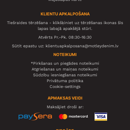
KLIENTU APKALPOŠANA
Tiešraides tērzēšana - klikšķiniet uz tērzēšanas ikonas šīs
lapas labajā apakšējā stūrī.
Atvērts Pr.-Pk. 08:30-16:30
Sūtīt epastu uz:
klientuapkalposana@motleydenim.lv
NOTEIKUMI
*Pirkšanas un piegādes noteikumi
Atgriešanas un maiņas noteikumi
Sūdzību iesniegšanas noteikumi
Privātuma politika
Cookie-settings
APMAKSAS VEIDI
Maksājiet droši ar: