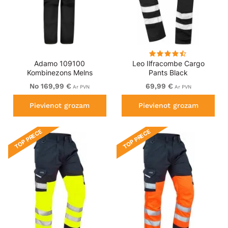
Adamo 109100
Leo Ilfracombe Cargo
Kombinezons Melns
Pants Black
No 169,99 €
69,99 €
Ar PVN
Ar PVN
Pievienot grozam
Pievienot grozam
TOP PRECE
TOP PRECE