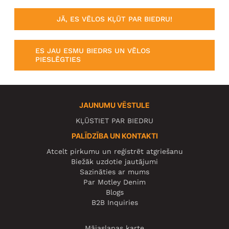
JĀ, ES VĒLOS KĻŪT PAR BIEDRU!
ES JAU ESMU BIEDRS UN VĒLOS
PIESLĒGTIES
JAUNUMU VĒSTULE
KĻŪSTIET PAR BIEDRU
PALĪDZĪBA UN KONTAKTI
Atcelt pirkumu un reģistrēt atgriešanu
Biežāk uzdotie jautājumi
Sazināties ar mums
Par Motley Denim
Blogs
B2B Inquiries
Mājaslapas karte