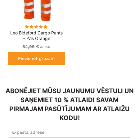
Leo Bideford Cargo Pants
Hi-Vis Orange
64,99 €
Ar PVN
Pievienot grozam
ABONĒJIET MŪSU JAUNUMU VĒSTULI UN
SAŅEMIET 10 % ATLAIDI SAVAM
PIRMAJAM PASŪTĪJUMAM AR ATLAIŽU
KODU!