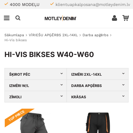
4000 MODEĻU
klientuapkalposana@motleydenim.lv
Sākumlapa
VĪRIEŠU APĢĒRBS 2XL-14XL
Darba apģērbs
Hi-Vis bikses
HI-VIS BIKSES W40-W60
ŠĶIROT PĒC
IZMĒRI 2XL-14XL
IZMĒRI W/L
DARBA APĢĒRBS
ZĪMOLI
KRĀSAS
TOP PRECE