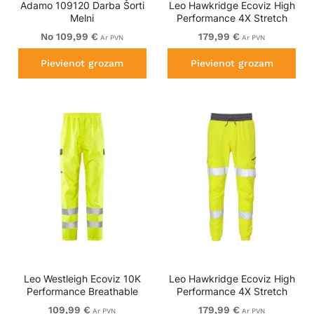
Adamo 109120 Darba Šorti
Leo Hawkridge Ecoviz High
Melni
Performance 4X Stretch
Trouser Hi-Vis Yellow/Navy
No 109,99 €
179,99 €
Ar PVN
Ar PVN
Print
Pievienot grozam
Pievienot grozam
Leo Westleigh Ecoviz 10K
Leo Hawkridge Ecoviz High
Performance Breathable
Performance 4X Stretch
Overtrouser Hi-Vis Yellow
Trouser Hi-Vis Yellow
109,99 €
179,99 €
Ar PVN
Ar PVN