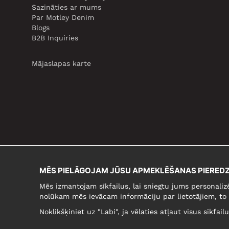
Sazināties ar mums
Par Motley Denim
Blogs
B2B Inquiries
Mājaslapas karte
MĒS PIELĀGOJAM JŪSU APMEKLĒŠANAS PIEREDZ
Mēs izmantojam sīkfailus, lai sniegtu jums personaliz
nolūkam mēs ievācam informāciju par lietotājiem, to 
Noklikšķiniet uz "Labi", ja vēlaties atļaut visus sīkfai
LATVIJA/LATVIEŠU