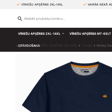
VĪRIEŠU APĢĒRBS 2XL-14XL
VAIRĀK NEKĀ 4
VĪRIEŠU APĢĒRBS 2XL-14XL
VĪRIEŠU APĢĒRBS MT-6XLT
Sākumlapa
IZPĀRDOŠANA
VĪRIEŠU APĢĒRBS 2XL-14XL
T-krekli
Motley Den