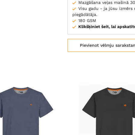
Mazgāšana veļas mašīnā 30
Visu gadu - ja jūsu izmēr
piegādātāja.
180 GSM
Klikšķiniet šeit, lai apskatī
Pievienot vēlmju saraksta