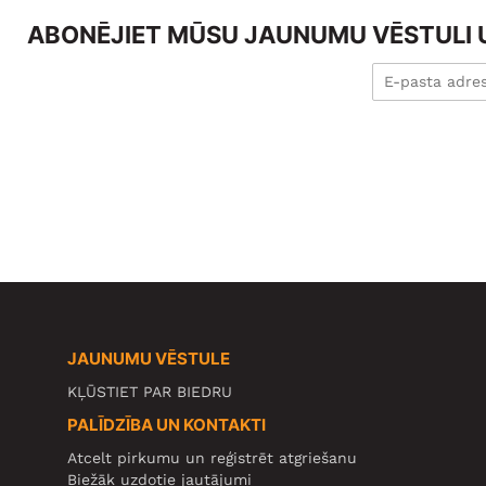
ABONĒJIET MŪSU JAUNUMU VĒSTULI U
JAUNUMU VĒSTULE
KĻŪSTIET PAR BIEDRU
PALĪDZĪBA UN KONTAKTI
Atcelt pirkumu un reģistrēt atgriešanu
Biežāk uzdotie jautājumi