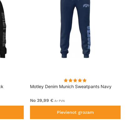
ck
Motley Denim Munich Sweatpants Navy
Motle
No 39,99 €
No 49
Ar PVN
Pievienot grozam