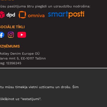
ūsu pasūtījuma ātru piegādi un uzraudzību nodrošina:
SOCIĀLIE TĪKLI
UZŅĒMUMS
Motley Denim Europe OÜ
arva mnt 5, EE-10117 Tallinn
eg: 12356245
zmanību! Nesūtiet preces atpakaļ uz šo adresi!
urētu mūsu tīmekļa vietni uzticamu un drošu. Šim
likšķinot uz "Iestatījumi".