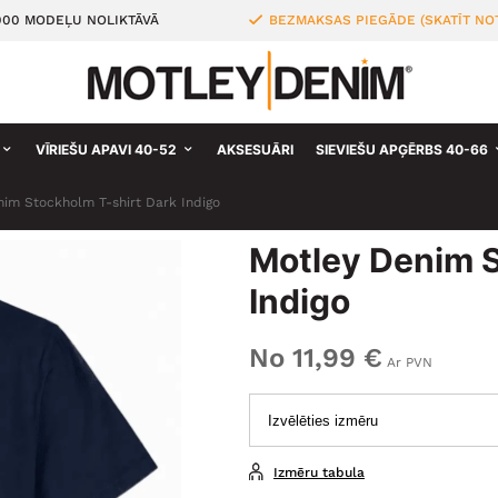
000 MODEĻU NOLIKTĀVĀ
BEZMAKSAS PIEGĀDE (SKATĪT NO
VĪRIEŠU APAVI 40-52
AKSESUĀRI
SIEVIEŠU APĢĒRBS 40-66
im Stockholm T-shirt Dark Indigo
Motley Denim S
Indigo
No 11,99 €
Ar PVN
Izmēru tabula