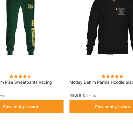
im Pisa Sweatpants Racing
Motley Denim Parma Hoodie Bla
49,99 €
PVN
Ar PVN
Pievienot grozam
Pievienot grozam