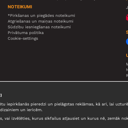
NOTEIKUMI
J
*Pirkšanas un piegādes noteikumi
Atgriešanas un maiņas noteikumi
Sūdzību iesniegšanas noteikumi
Privātuma politika
Cookie-settings
N
R
U
I
ētu iepirkšanās pieredzi un pielāgotas reklāmas, kā arī, lai uzt
dizainiem un ierīcēm.
lus, vai izvēlēties, kurus sīkfailus atļausiet un kurus nē, zemāk nok