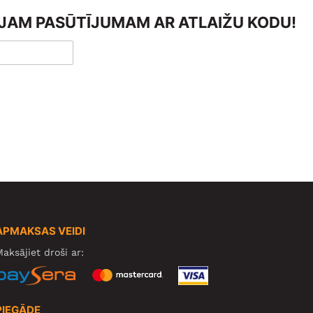
AJAM PASŪTĪJUMAM AR ATLAIŽU KODU!
APMAKSAS VEIDI
aksājiet droši ar:
PIEGĀDE