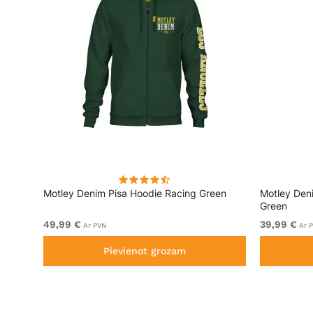
lēks
Motley Denim Pisa Hoodie Racing Green
Motley Den
Green
49,99 €
39,99 €
Ar PVN
Ar 
Pievienot grozam