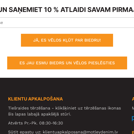
N SAŅEMIET 10 % ATLAIDI SAVAM PIRM
JĀ, ES VĒLOS KĻŪT PAR BIEDRU!
ES JAU ESMU BIEDRS UN VĒLOS PIESLĒGTIES
KLIENTU APKALPOŠANA
Tiešraides tērzēšana - klikšķiniet uz tērzēšanas ikonas
M
šīs lapas labajā apakšējā stūrī.
Atvērts Pr.-Pk. 08:30-16:30
Sūtīt epastu uz:
klientuapkalposana@motleydenim.lv