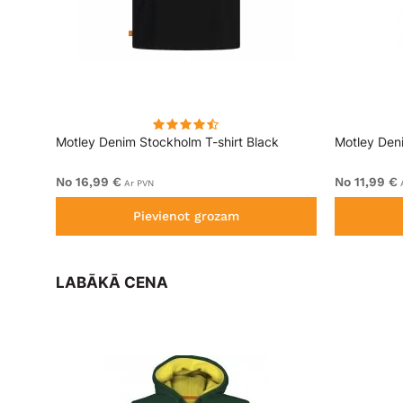
ng
Motley Denim Stockholm T-shirt Black
Motley Deni
No 16,99 €
No 11,99 €
Ar PVN
A
Pievienot grozam
LABĀKĀ CENA