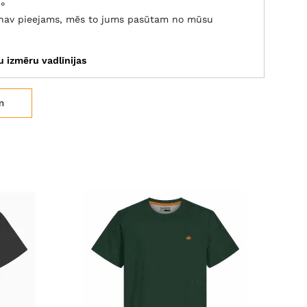
°
s nav pieejams, mēs to jums pasūtam no mūsu
tu izmēru vadlīnijas
m