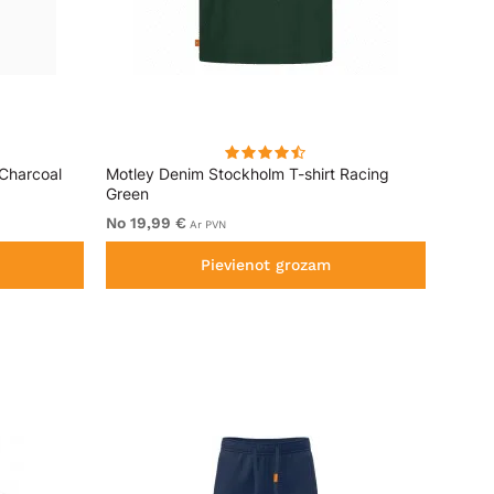
 Charcoal
Motley Denim Stockholm T-shirt Racing
Motley
Green
No 19,99 €
No 16
Ar PVN
Pievienot grozam