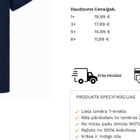
Daudzums
Cena/gab.
1+
19,99 €
3+
17,99 €
5+
14,99 €
8+
11,99 €
ĀTRA PIEGĀDE
PRODUKTA SPECIFIKĀCIJAS
Liela izmēra T-krekls
Mēs pārdodam to izmēros 
No mūsu pašu zīmola MOT
Ražots no 100% kokvilnas
Krāsa ir indigo zila