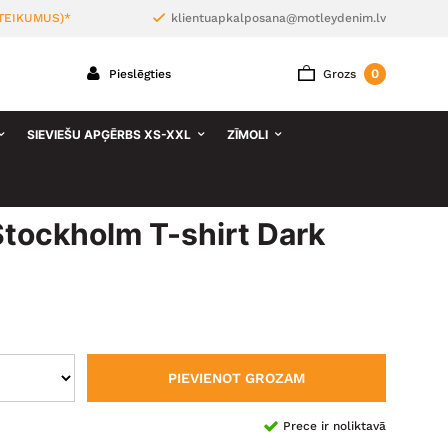
TEIKUMUS)*
klientuapkalposana@motleydenim.lv
0
Pieslēgties
Grozs
SIEVIEŠU APĢĒRBS XS-XXL
ZĪMOLI
tockholm T-shirt Dark
PIEVIENOT GROZAM
Prece ir noliktavā