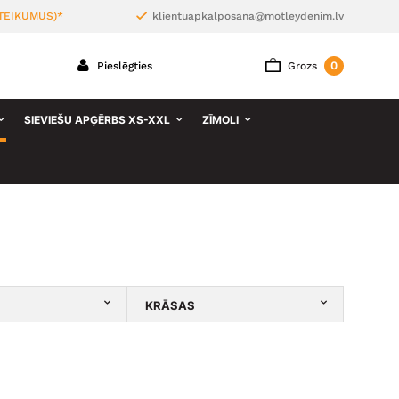
TEIKUMUS)*
klientuapkalposana@motleydenim.lv
0
Pieslēgties
Grozs
SIEVIEŠU APĢĒRBS XS-XXL
ZĪMOLI
KRĀSAS