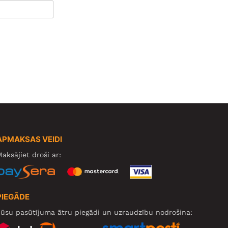
APMAKSAS VEIDI
aksājiet droši ar:
PIEGĀDE
ūsu pasūtījuma ātru piegādi un uzraudzību nodrošina: