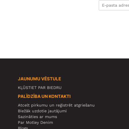
JAUNUMU VĒSTULE
KĻŪSTIET PAR BIEDRU
PALĪDZĪBA UN KONTAKTI
Atcelt pirkumu un reģistrēt atgriešanu
Biežāk uzdotie jautājumi
Sazināties ar mums
Par Motley Denim
Blogs