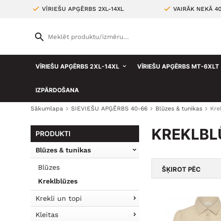
VĪRIEŠU APĢĒRBS 2XL-14XL
VAIRĀK NEKĀ 4
VĪRIEŠU APĢĒRBS 2XL-14XL
VĪRIEŠU APĢĒRBS MT-6XLT
IZPĀRDOŠANA
Sākumlapa
SIEVIEŠU APĢĒRBS 40-66
Blūzes & tunikas
Kre
KREKLBL
PRODUKTI
Blūzes & tunikas
Blūzes
ŠĶIROT PĒC
Kreklblūzes
Krekli un topi
Kleitas