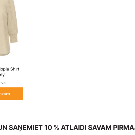
opia Shirt
rey
 PVN
rozam
N SAŅEMIET 10 % ATLAIDI SAVAM PIRM