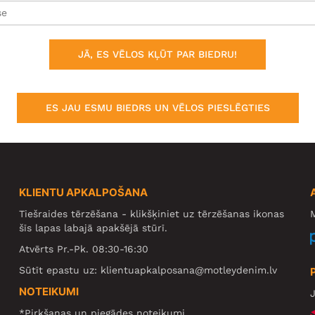
JĀ, ES VĒLOS KĻŪT PAR BIEDRU!
ES JAU ESMU BIEDRS UN VĒLOS PIESLĒGTIES
KLIENTU APKALPOŠANA
Tiešraides tērzēšana - klikšķiniet uz tērzēšanas ikonas
M
šīs lapas labajā apakšējā stūrī.
Atvērts Pr.-Pk. 08:30-16:30
Sūtīt epastu uz:
klientuapkalposana@motleydenim.lv
NOTEIKUMI
J
*Pirkšanas un piegādes noteikumi