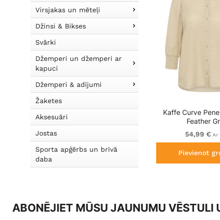
Virsjakas un mēteļi
Džinsi & Bikses
Svārki
Džemperi un džemperi ar
kapuci
Džemperi & adījumi
Žaketes
Kaffe Curve Penel
Aksesuāri
Feather G
Jostas
54,99 €
Ar
Sporta apģērbs un brīvā
Pievienot g
daba
ABONĒJIET MŪSU JAUNUMU VĒSTULI U