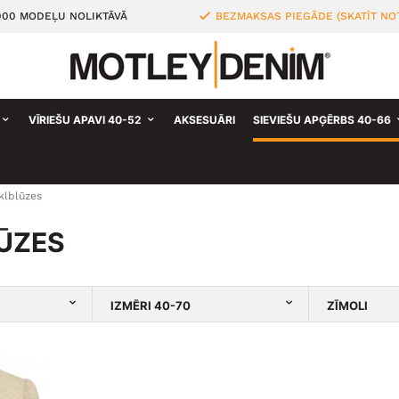
000 MODEĻU NOLIKTĀVĀ
BEZMAKSAS PIEGĀDE (SKATĪT NO
VĪRIEŠU APAVI 40-52
AKSESUĀRI
SIEVIEŠU APĢĒRBS 40-66
klblūzes
ŪZES
IZMĒRI 40-70
ZĪMOLI