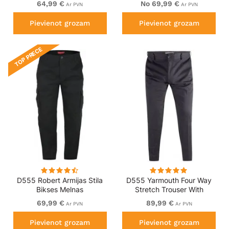
64,99 €
No 69,99 €
Ar PVN
Ar PVN
Pievienot grozam
Pievienot grozam
TOP PRECE
D555 Robert Armijas Stila
D555 Yarmouth Four Way
Bikses Melnas
Stretch Trouser With
Flexible Waistband Black
69,99 €
89,99 €
Ar PVN
Ar PVN
Pievienot grozam
Pievienot grozam