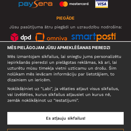
PIEGĀDE
Jūsu pasūtījuma ātru piegādi un uzraudzību nodrošina:
MĒS PIELĀGOJAM JŪSU APMEKLĒŠANAS PIEREDZI
SOCIĀLIE TĪKLI
Mēs izmantojam sīkfailus, lai sniegtu jums personalizētu
iepirkšanās pieredzi un pielāgotas reklāmas, kā arī, lai
uzturētu mūsu tīmekļa vietni uzticamu un drošu. Šim
nolūkam mēs ievācam informāciju par lietotājiem, to
UZŅĒMUMS
dizainiem un ierīcēm.
Motley Denim Europe OÜ
Noklikšķiniet uz "Labi", ja vēlaties atļaut visus sīkfailus,
Narva mnt 5, EE-10117 Tallinn
vai izvēlēties, kurus sīkfailus atļausiet un kurus nē,
Reg: 12356245
zemāk noklikšķinot uz "Iestatījumi".
Uzmanību! Nesūtiet preces atpakaļ uz šo adresi!
Es atļauju sīkfailus!