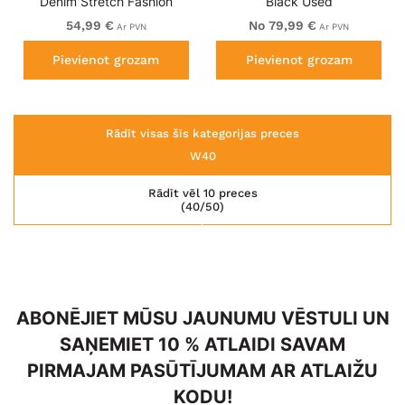
Denim Stretch Fashion
Black Used
Jeans Charcoal
54,99 €
No 79,99 €
Ar PVN
Ar PVN
Pievienot grozam
Pievienot grozam
Rādīt visas šīs kategorijas preces
W40
Rādīt vēl 10 preces
(40/50)
ABONĒJIET MŪSU JAUNUMU VĒSTULI UN
SAŅEMIET 10 % ATLAIDI SAVAM
PIRMAJAM PASŪTĪJUMAM AR ATLAIŽU
KODU!