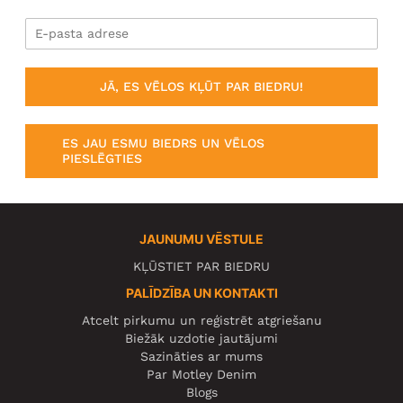
JĀ, ES VĒLOS KĻŪT PAR BIEDRU!
ES JAU ESMU BIEDRS UN VĒLOS
PIESLĒGTIES
JAUNUMU VĒSTULE
KĻŪSTIET PAR BIEDRU
PALĪDZĪBA UN KONTAKTI
Atcelt pirkumu un reģistrēt atgriešanu
Biežāk uzdotie jautājumi
Sazināties ar mums
Par Motley Denim
Blogs