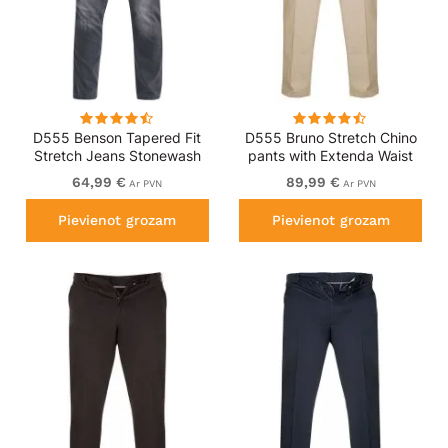
D555 Benson Tapered Fit
D555 Bruno Stretch Chino
Stretch Jeans Stonewash
pants with Extenda Waist
Beige
64,99 €
89,99 €
Ar PVN
Ar PVN
Pievienot grozam
Pievienot grozam