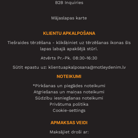
B2B Inquiries
Mājaslapas karte
KLIENTU APKALPOŠANA
Tiešraides tērzēšana - klikšķiniet uz tērzēšanas ikonas šīs
lapas labajā apakšējā stūrī.
Atvērts Pr.-Pk. 08:30-16:30
Sūtīt epastu uz:
klientuapkalposana@motleydenim.lv
NOTEIKUMI
*Pirkšanas un piegādes noteikumi
Atgriešanas un maiņas noteikumi
Sūdzību iesniegšanas noteikumi
Privātuma politika
Cookie-settings
APMAKSAS VEIDI
Maksājiet droši ar: