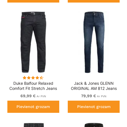
Duke Balfour Relaxed
Jack & Jones GLENN
Comfort Fit Stretch Jeans
ORIGINAL AM 812 Jeans
With Elasticated Waist
Blue Denim
69,99 €
79,99 €
Ar PVN
Ar PVN
Black
Pievienot grozam
Pievienot grozam