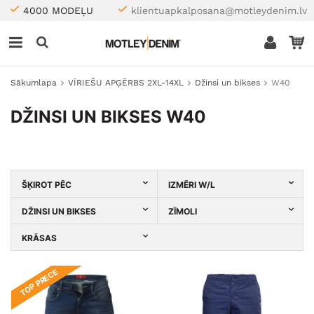
4000 MODEĻU
klientuapkalposana@motleydenim.lv
Sākumlapa
VĪRIEŠU APĢĒRBS 2XL-14XL
Džinsi un bikses
W40
DŽINSI UN BIKSES W40
ŠĶIROT PĒC
IZMĒRI W/L
DŽINSI UN BIKSES
ZĪMOLI
KRĀSAS
TOP PRECE