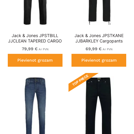
Jack & Jones JPSTBILL
Jack & Jones JPSTKANE
JJCLEAN TAPERED CARGO
JJBARKLEY Cargopants
TROUSERS Black
Black
79,99 €
69,99 €
Ar PVN
Ar PVN
Pievienot grozam
Pievienot grozam
TOP PRECE