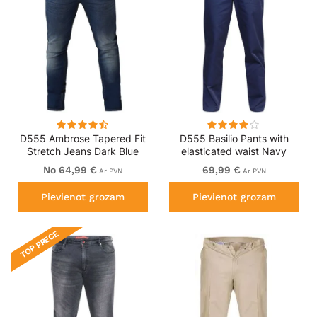
D555 Ambrose Tapered Fit
D555 Basilio Pants with
Stretch Jeans Dark Blue
elasticated waist Navy
No 64,99 €
69,99 €
Ar PVN
Ar PVN
Pievienot grozam
Pievienot grozam
TOP PRECE