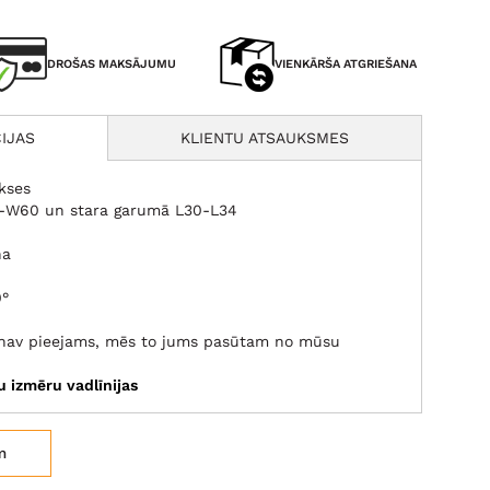
DROŠAS MAKSĀJUMU
VIENKĀRŠA ATGRIEŠANA
IJAS
KLIENTU ATSAUKSMES
ikses
0-W60 un stara garumā L30-L34
na
0°
s nav pieejams, mēs to jums pasūtam no mūsu
tu izmēru vadlīnijas
m