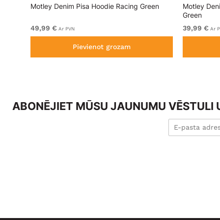
lēks
Motley Denim Pisa Hoodie Racing Green
Motley Den
Green
49,99 €
39,99 €
Ar PVN
Ar 
Pievienot grozam
ABONĒJIET MŪSU JAUNUMU VĒSTULI U