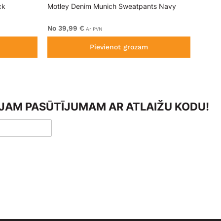
ck
Motley Denim Munich Sweatpants Navy
Motle
No 39,99 €
No 49
Ar PVN
Pievienot grozam
AJAM PASŪTĪJUMAM AR ATLAIŽU KODU!