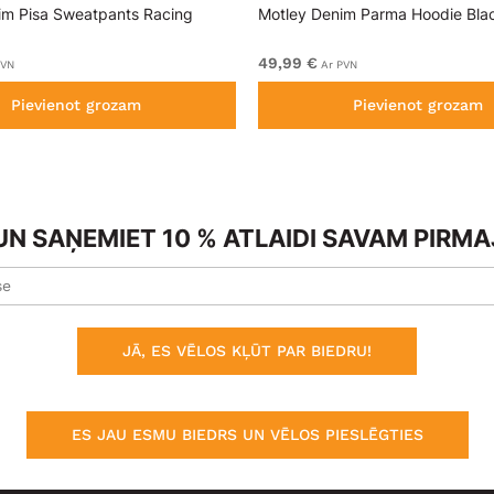
im Pisa Sweatpants Racing
Motley Denim Parma Hoodie Bla
49,99 €
PVN
Ar PVN
Pievienot grozam
Pievienot grozam
N SAŅEMIET 10 % ATLAIDI SAVAM PIRM
JĀ, ES VĒLOS KĻŪT PAR BIEDRU!
ES JAU ESMU BIEDRS UN VĒLOS PIESLĒGTIES