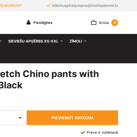
TEIKUMUS)*
klientuapkalposana@motleydenim.lv
0
Pieslēgties
Grozs
SIEVIEŠU APĢĒRBS XS-XXL
ZĪMOLI
etch Chino pants with
Black
PIEVIENOT GROZAM
Prece ir noliktavā