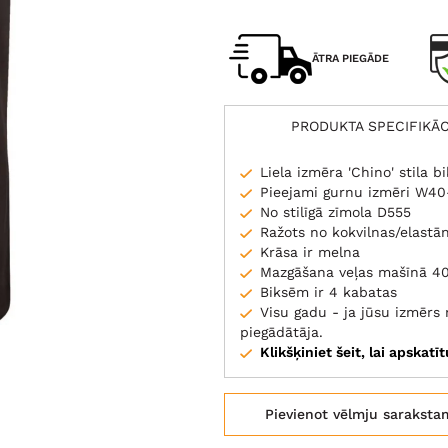
ĀTRA PIEGĀDE
PRODUKTA SPECIFIKĀC
Liela izmēra 'Chino' stila b
Pieejami gurnu izmēri W4
No stilīgā zīmola D555
Ražots no kokvilnas/elastā
Krāsa ir melna
Mazgāšana veļas mašīnā 4
Biksēm ir 4 kabatas
Visu gadu - ja jūsu izmēr
piegādātāja.
Klikšķiniet šeit, lai apskatī
Pievienot vēlmju saraksta