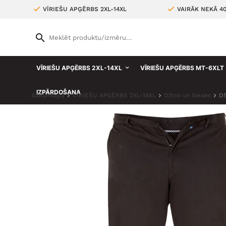
VĪRIEŠU APĢĒRBS 2XL-14XL
VAIRĀK NEKĀ 4
VĪRIEŠU APĢĒRBS 2XL-14XL
VĪRIEŠU APĢĒRBS MT-6XLT
IZPĀRDOŠANA
Sākumlapa
VĪRIEŠU APĢĒRBS 2XL-14XL
Džinsi un bikses
D5