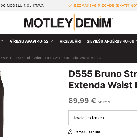
000 MODEĻU NOLIKTĀVĀ
BEZMAKSAS PIEGĀDE (SKATĪT NO
VĪRIEŠU APAVI 40-52
AKSESUĀRI
SIEVIEŠU APĢĒRBS 40-66
55 Bruno Stretch Chino pants with Extenda Waist Black
D555 Bruno Str
Extenda Waist 
89,99 €
Ar PVN
Izmēru tabula