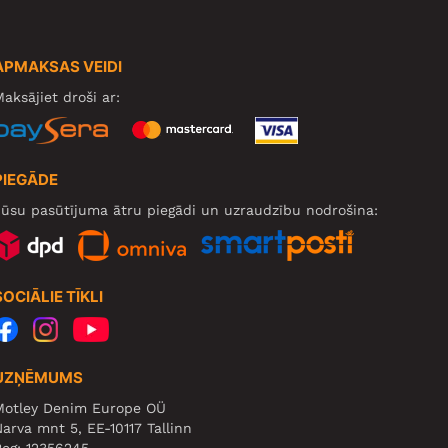
APMAKSAS VEIDI
aksājiet droši ar:
PIEGĀDE
ūsu pasūtījuma ātru piegādi un uzraudzību nodrošina:
SOCIĀLIE TĪKLI
UZŅĒMUMS
Motley Denim Europe OÜ
arva mnt 5, EE-10117 Tallinn
eg: 12356245