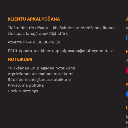
KLIENTU APKALPOŠANA
Tiešraides tērzēšana - klikšķiniet uz tērzēšanas ikonas
M
šīs lapas labajā apakšējā stūrī.
Atvērts Pr.-Pk. 08:30-16:30
Sūtīt epastu uz:
klientuapkalposana@motleydenim.lv
NOTEIKUMI
J
*Pirkšanas un piegādes noteikumi
Atgriešanas un maiņas noteikumi
Sūdzību iesniegšanas noteikumi
Privātuma politika
Cookie-settings
N
R