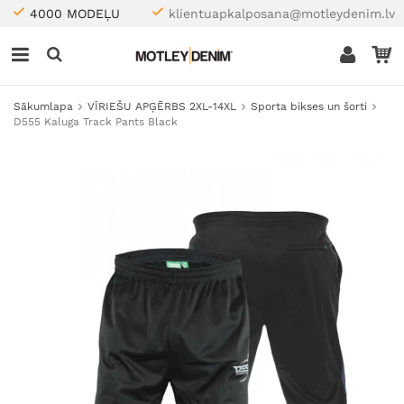
4000 MODEĻU
klientuapkalposana@motleydenim.lv
Sākumlapa
VĪRIEŠU APĢĒRBS 2XL-14XL
Sporta bikses un šorti
D555 Kaluga Track Pants Black