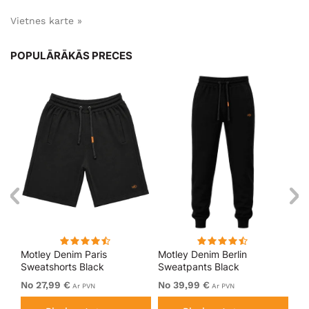
Vietnes karte »
POPULĀRĀKĀS PRECES
Motley Denim Paris
Motley Denim Berlin
Mo
Sweatshorts Black
Sweatpants Black
Sw
No 27,99 €
No 39,99 €
No
Ar PVN
Ar PVN