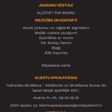
JAUNUMU VĒSTULE
KĻŪSTIET PAR BIEDRU
PALĪDZĪBA UN KONTAKTI
Atcelt pirkumu un reģistrēt atgriešanu
Biežāk uzdotie jautājumi
Sazināties ar mums
Par Motley Denim
Blogs
B2B Inquiries
Mājaslapas karte
KLIENTU APKALPOŠANA
Tiešraides tērzēšana - klikšķiniet uz tērzēšanas ikonas šīs
lapas labajā apakšējā stūrī.
Atvērts Pr.-Pk. 08:30-16:30
Sūtīt epastu uz:
klientuapkalposana@motleydenim.lv