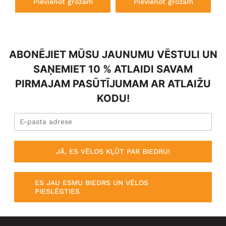
Pievienot grozam
Pievienot grozam
ABONĒJIET MŪSU JAUNUMU VĒSTULI UN
SAŅEMIET 10 % ATLAIDI SAVAM
PIRMAJAM PASŪTĪJUMAM AR ATLAIŽU
KODU!
JĀ, ES VĒLOS KĻŪT PAR BIEDRU!
ES JAU ESMU BIEDRS UN VĒLOS
PIESLĒGTIES