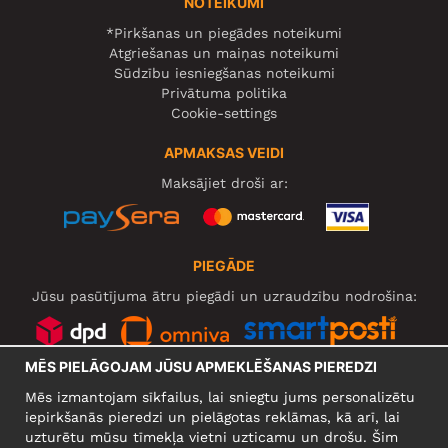
NOTEIKUMI
*Pirkšanas un piegādes noteikumi
Atgriešanas un maiņas noteikumi
Sūdzību iesniegšanas noteikumi
Privātuma politika
Cookie-settings
APMAKSAS VEIDI
Maksājiet droši ar:
PIEGĀDE
Jūsu pasūtījuma ātru piegādi un uzraudzību nodrošina:
MĒS PIELĀGOJAM JŪSU APMEKLĒŠANAS PIEREDZI
SOCIĀLIE TĪKLI
Mēs izmantojam sīkfailus, lai sniegtu jums personalizētu
iepirkšanās pieredzi un pielāgotas reklāmas, kā arī, lai
uzturētu mūsu tīmekļa vietni uzticamu un drošu. Šim