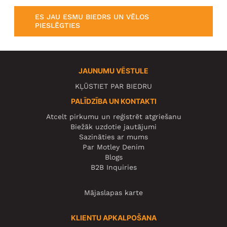
ES JAU ESMU BIEDRS UN VĒLOS
PIESLĒGTIES
JAUNUMU VĒSTULE
KĻŪSTIET PAR BIEDRU
PALĪDZĪBA UN KONTAKTI
Atcelt pirkumu un reģistrēt atgriešanu
Biežāk uzdotie jautājumi
Sazināties ar mums
Par Motley Denim
Blogs
B2B Inquiries
Mājaslapas karte
KLIENTU APKALPOŠANA