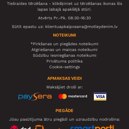
Tiešraides tērzēšana - klikšķiniet uz tērzēšanas ikonas šīs
lapas labajā apakšējā stūrī.
Atvērts Pr.-Pk. 08:30-16:30
Sūtīt epastu uz:
klientuapkalposana@motleydenim.lv
NOTEIKUMI
*Pirkšanas un piegādes noteikumi
Atgriešanas un maiņas noteikumi
Sūdzību iesniegšanas noteikumi
Privātuma politika
Cookie-settings
APMAKSAS VEIDI
Maksājiet droši ar:
PIEGĀDE
Jūsu pasūtījuma ātru piegādi un uzraudzību nodrošina: