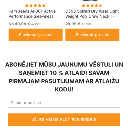
Kam Jeans AP007 Active
D555 Solihull Dry Wear Light
Ka
Performance Sleeveless
Weight Poly Crew Neck T-
Pe
Hoody Grey
Shirt Navy
In
No 49,99 €
29,99 €
No
Ar PVN
Ar PVN
Pievienot grozam
Pievienot grozam
ABONĒJIET MŪSU JAUNUMU VĒSTULI UN
SAŅEMIET 10 % ATLAIDI SAVAM
PIRMAJAM PASŪTĪJUMAM AR ATLAIŽU
KODU!
JĀ, ES VĒLOS KĻŪT PAR BIEDRU!