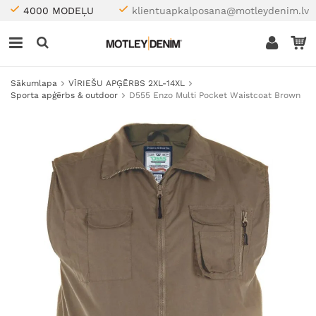
4000 MODEĻU
klientuapkalposana@motleydenim.lv
Sākumlapa
VĪRIEŠU APĢĒRBS 2XL-14XL
Sporta apģērbs & outdoor
D555 Enzo Multi Pocket Waistcoat Brown