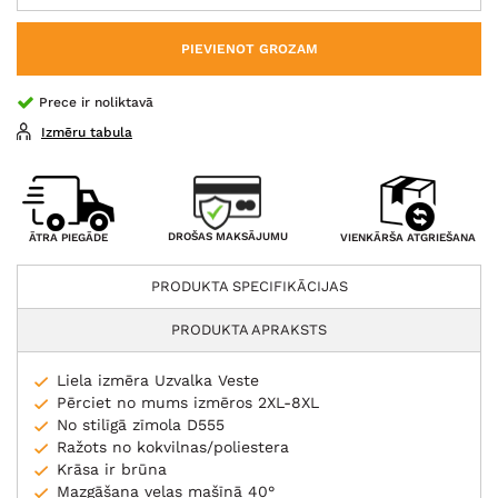
PIEVIENOT GROZAM
Prece ir noliktavā
Izmēru tabula
DROŠAS MAKSĀJUMU
ĀTRA PIEGĀDE
VIENKĀRŠA ATGRIEŠANA
PRODUKTA SPECIFIKĀCIJAS
PRODUKTA APRAKSTS
Liela izmēra Uzvalka Veste
Pērciet no mums izmēros 2XL-8XL
No stilīgā zīmola D555
Ražots no kokvilnas/poliestera
Krāsa ir brūna
Mazgāšana veļas mašīnā 40°