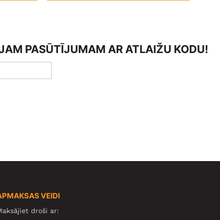
AJAM PASŪTĪJUMAM AR ATLAIŽU KODU!
APMAKSAS VEIDI
aksājiet droši ar: