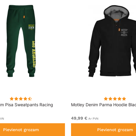
im Pisa Sweatpants Racing
Motley Denim Parma Hoodie Bla
49,99 €
PVN
Ar PVN
Pievienot grozam
Pievienot grozam