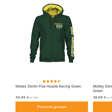
lēks
Motley Denim Pisa Hoodie Racing Green
Motley Den
Green
49,99 €
39,99 €
Ar PVN
Ar 
Pievienot grozam