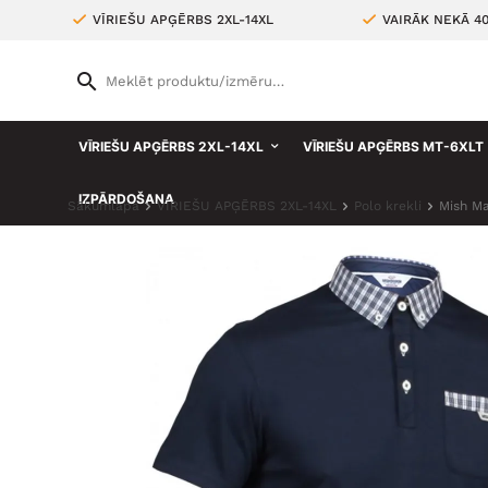
VĪRIEŠU APĢĒRBS 2XL-14XL
VAIRĀK NEKĀ 4
VĪRIEŠU APĢĒRBS 2XL-14XL
VĪRIEŠU APĢĒRBS MT-6XLT
IZPĀRDOŠANA
Sākumlapa
VĪRIEŠU APĢĒRBS 2XL-14XL
Polo krekli
Mish Ma