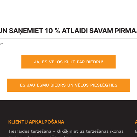
N SAŅEMIET 10 % ATLAIDI SAVAM PIRM
JĀ, ES VĒLOS KĻŪT PAR BIEDRU!
ES JAU ESMU BIEDRS UN VĒLOS PIESLĒGTIES
KLIENTU APKALPOŠANA
Tiešraides tērzēšana - klikšķiniet uz tērzēšanas ikonas
M