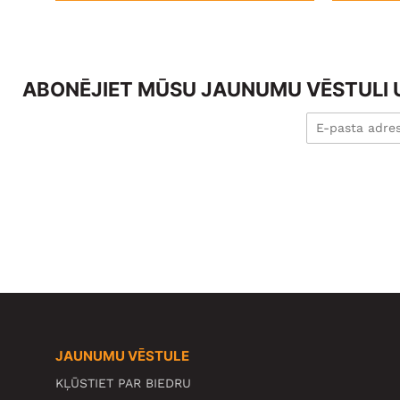
ABONĒJIET MŪSU JAUNUMU VĒSTULI U
JAUNUMU VĒSTULE
KĻŪSTIET PAR BIEDRU