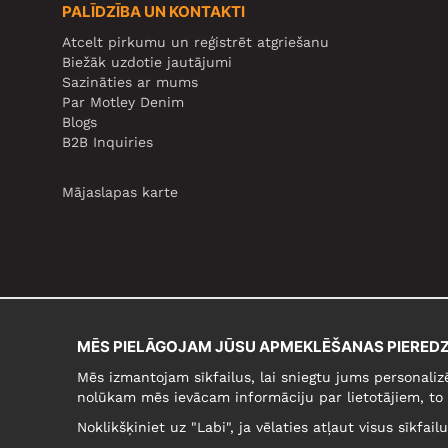
PALĪDZĪBA UN KONTAKTI
Atcelt pirkumu un reģistrēt atgriešanu
Biežāk uzdotie jautājumi
Sazināties ar mums
Par Motley Denim
Blogs
B2B Inquiries
Mājaslapas karte
MĒS PIELĀGOJAM JŪSU APMEKLĒŠANAS PIEREDZ
Mēs izmantojam sīkfailus, lai sniegtu jums personaliz
nolūkam mēs ievācam informāciju par lietotājiem, to 
Noklikšķiniet uz "Labi", ja vēlaties atļaut visus sīkfai