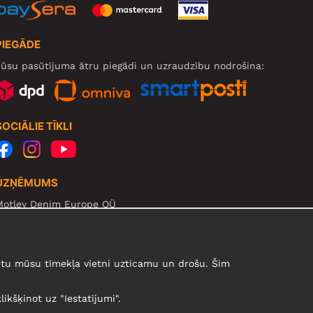
PIEGĀDE
ūsu pasūtījuma ātru piegādi un uzraudzību nodrošina:
SOCIĀLIE TĪKLI
UZŅĒMUMS
Motley Denim Europe OÜ
arva mnt 5, EE-10117 Tallinn
eg: 12356245
zmanību! Nesūtiet preces atpakaļ uz šo adresi!
urētu mūsu tīmekļa vietni uzticamu un drošu. Šim
likšķinot uz "Iestatījumi".