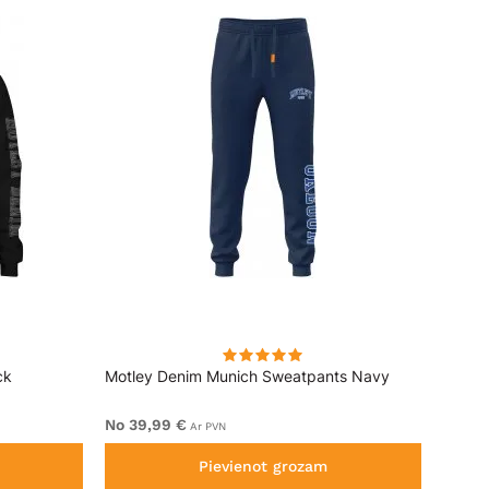
ck
Motley Denim Munich Sweatpants Navy
Motle
No 39,99 €
No 49
Ar PVN
Pievienot grozam