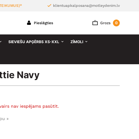
TEIKUMUS)*
klientuapkalposana@motleydenim.lv
0
Pieslēgties
Grozs
SIEVIEŠU APĢĒRBS XS-XXL
ZĪMOLI
tie Navy
vairs nav iespējams pasūtīt.
pu »