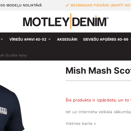
000 MODEĻU NOLIKTĀVĀ
BEZMAKSAS PIEGĀDE (SKATĪT NO
VĪRIEŠU APAVI 40-52
AKSESUĀRI
SIEVIEŠU APĢĒRBS 40-66
sh Scottie Navy
Mish Mash Scot
Šis produkts ir izpārdots, un to 
Iet uz interneta veikala sākumla
Vietnes karte »