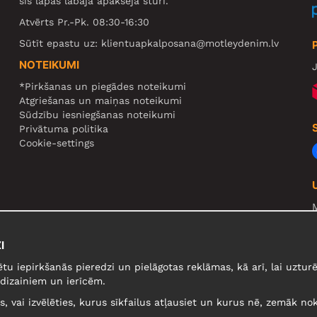
šīs lapas labajā apakšējā stūrī.
Atvērts Pr.-Pk. 08:30-16:30
Sūtīt epastu uz:
klientuapkalposana@motleydenim.lv
NOTEIKUMI
J
*Pirkšanas un piegādes noteikumi
Atgriešanas un maiņas noteikumi
Sūdzību iesniegšanas noteikumi
Privātuma politika
Cookie-settings
N
R
I
U
ētu iepirkšanās pieredzi un pielāgotas reklāmas, kā arī, lai uzt
dizainiem un ierīcēm.
lus, vai izvēlēties, kurus sīkfailus atļausiet un kurus nē, zemāk nok