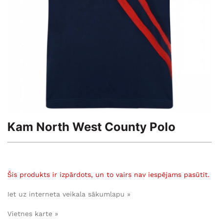
Kam North West County Polo
Šis produkts ir izpārdots, un to vairs nav iespējams pasūtīt.
Iet uz interneta veikala sākumlapu »
Vietnes karte »