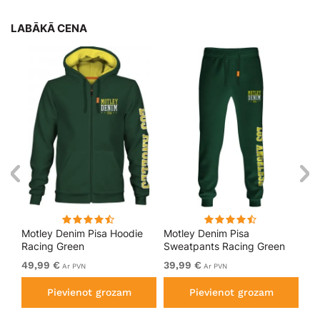
LABĀKĀ CENA
kls
Motley Denim Pisa Hoodie
Motley Denim Pisa
Mo
Racing Green
Sweatpants Racing Green
Bl
49,99 €
39,99 €
49
Ar PVN
Ar PVN
Pievienot grozam
Pievienot grozam