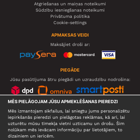
Atgriešanas un maiņas noteikumi
Sūdzību iesniegšanas noteikumi
Privātuma politika
Cookie-settings
APMAKSAS VEIDI
Maksājiet droši ar:
PIEGĀDE
Jūsu pasūtījuma ātru piegādi un uzraudzību nodrošina:
MĒS PIELĀGOJAM JŪSU APMEKLĒŠANAS PIEREDZI
SOCIĀLIE TĪKLI
Mēs izmantojam sīkfailus, lai sniegtu jums personalizētu
iepirkšanās pieredzi un pielāgotas reklāmas, kā arī, lai
uzturētu mūsu tīmekļa vietni uzticamu un drošu. Šim
nolūkam mēs ievācam informāciju par lietotājiem, to
UZŅĒMUMS
dizainiem un ierīcēm.