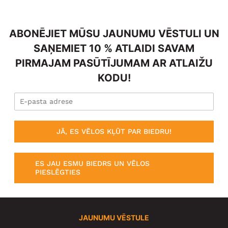
ABONĒJIET MŪSU JAUNUMU VĒSTULI UN
SAŅEMIET 10 % ATLAIDI SAVAM
PIRMAJAM PASŪTĪJUMAM AR ATLAIŽU
KODU!
JĀ, ES VĒLOS KĻŪT PAR BIEDRU!
ES JAU ESMU BIEDRS UN VĒLOS
PIESLĒGTIES
JAUNUMU VĒSTULE