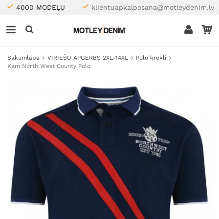
4000 MODEĻU
klientuapkalposana@motleydenim.lv
Sākumlapa
VĪRIEŠU APĢĒRBS 2XL-14XL
Polo krekli
Kam North West County Polo