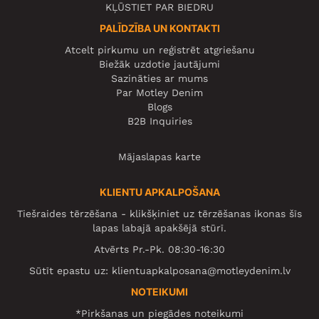
KĻŪSTIET PAR BIEDRU
PALĪDZĪBA UN KONTAKTI
Atcelt pirkumu un reģistrēt atgriešanu
Biežāk uzdotie jautājumi
Sazināties ar mums
Par Motley Denim
Blogs
B2B Inquiries
Mājaslapas karte
KLIENTU APKALPOŠANA
Tiešraides tērzēšana - klikšķiniet uz tērzēšanas ikonas šīs
lapas labajā apakšējā stūrī.
Atvērts Pr.-Pk. 08:30-16:30
Sūtīt epastu uz:
klientuapkalposana@motleydenim.lv
NOTEIKUMI
*Pirkšanas un piegādes noteikumi