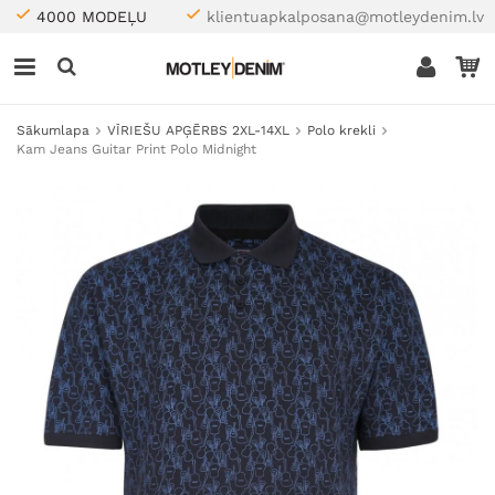
4000 MODEĻU
klientuapkalposana@motleydenim.lv
Sākumlapa
VĪRIEŠU APĢĒRBS 2XL-14XL
Polo krekli
Kam Jeans Guitar Print Polo Midnight