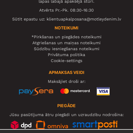
lapas labajā apakšējā stūrī.
Atvērts Pr.-Pk. 08:30-16:30
Sūtīt epastu uz:
klientuapkalposana@motleydenim.lv
NOTEIKUMI
*Pirkšanas un piegādes noteikumi
Atgriešanas un maiņas noteikumi
Sūdzību iesniegšanas noteikumi
Privātuma politika
Cookie-settings
APMAKSAS VEIDI
Maksājiet droši ar:
PIEGĀDE
Jūsu pasūtījuma ātru piegādi un uzraudzību nodrošina: