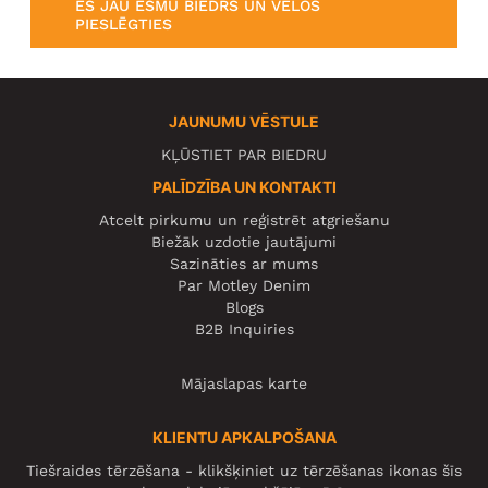
ES JAU ESMU BIEDRS UN VĒLOS
PIESLĒGTIES
JAUNUMU VĒSTULE
KĻŪSTIET PAR BIEDRU
PALĪDZĪBA UN KONTAKTI
Atcelt pirkumu un reģistrēt atgriešanu
Biežāk uzdotie jautājumi
Sazināties ar mums
Par Motley Denim
Blogs
B2B Inquiries
Mājaslapas karte
KLIENTU APKALPOŠANA
Tiešraides tērzēšana - klikšķiniet uz tērzēšanas ikonas šīs