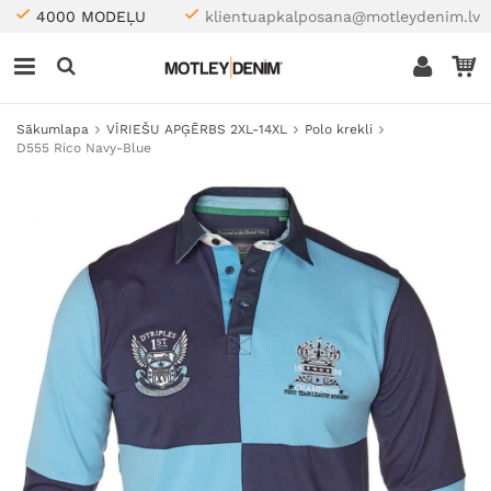
4000 MODEĻU
klientuapkalposana@motleydenim.lv
Sākumlapa
VĪRIEŠU APĢĒRBS 2XL-14XL
Polo krekli
D555 Rico Navy-Blue