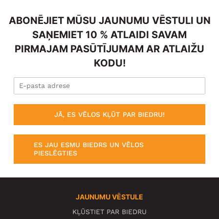
ABONĒJIET MŪSU JAUNUMU VĒSTULI UN
SAŅEMIET 10 % ATLAIDI SAVAM
PIRMAJAM PASŪTĪJUMAM AR ATLAIŽU
KODU!
JĀ, ES VĒLOS KĻŪT PAR BIEDRU!
ES JAU ESMU BIEDRS UN VĒLOS
PIESLĒGTIES
JAUNUMU VĒSTULE
KĻŪSTIET PAR BIEDRU