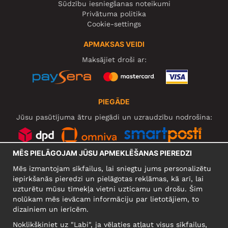
Sūdzību iesniegšanas noteikumi
Privātuma politika
Cookie-settings
APMAKSAS VEIDI
Maksājiet droši ar:
PIEGĀDE
Jūsu pasūtījuma ātru piegādi un uzraudzību nodrošina:
MĒS PIELĀGOJAM JŪSU APMEKLĒŠANAS PIEREDZI
SOCIĀLIE TĪKLI
Mēs izmantojam sīkfailus, lai sniegtu jums personalizētu
iepirkšanās pieredzi un pielāgotas reklāmas, kā arī, lai
uzturētu mūsu tīmekļa vietni uzticamu un drošu. Šim
nolūkam mēs ievācam informāciju par lietotājiem, to
UZŅĒMUMS
dizainiem un ierīcēm.
Motley Denim Europe OÜ
Noklikšķiniet uz "Labi", ja vēlaties atļaut visus sīkfailus,
Narva mnt 5, EE-10117 Tallinn