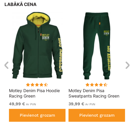
LABĀKĀ CENA
kls
Motley Denim Pisa Hoodie
Motley Denim Pisa
Mo
Racing Green
Sweatpants Racing Green
Bl
49,99 €
39,99 €
49
Ar PVN
Ar PVN
Pievienot grozam
Pievienot grozam