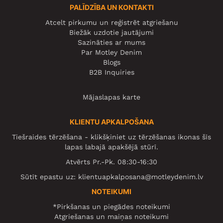
PALĪDZĪBA UN KONTAKTI
Atcelt pirkumu un reģistrēt atgriešanu
Biežāk uzdotie jautājumi
Sazināties ar mums
Par Motley Denim
Blogs
B2B Inquiries
Mājaslapas karte
KLIENTU APKALPOŠANA
Tiešraides tērzēšana - klikšķiniet uz tērzēšanas ikonas šīs
lapas labajā apakšējā stūrī.
Atvērts Pr.-Pk. 08:30-16:30
Sūtīt epastu uz:
klientuapkalposana@motleydenim.lv
NOTEIKUMI
*Pirkšanas un piegādes noteikumi
Atgriešanas un maiņas noteikumi