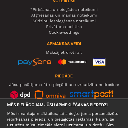
NOTEIKUMI
*Pirkšanas un piegādes noteikumi
Atgriešanas un maiņas noteikumi
Sūdzību iesniegšanas noteikumi
Privātuma politika
Cookie-settings
APMAKSAS VEIDI
Maksājiet droši ar:
PIEGĀDE
Jūsu pasūtījuma ātru piegādi un uzraudzību nodrošina:
MĒS PIELĀGOJAM JŪSU APMEKLĒŠANAS PIEREDZI
SOCIĀLIE TĪKLI
Mēs izmantojam sīkfailus, lai sniegtu jums personalizētu
iepirkšanās pieredzi un pielāgotas reklāmas, kā arī, lai
uzturētu mūsu tīmekļa vietni uzticamu un drošu. Šim