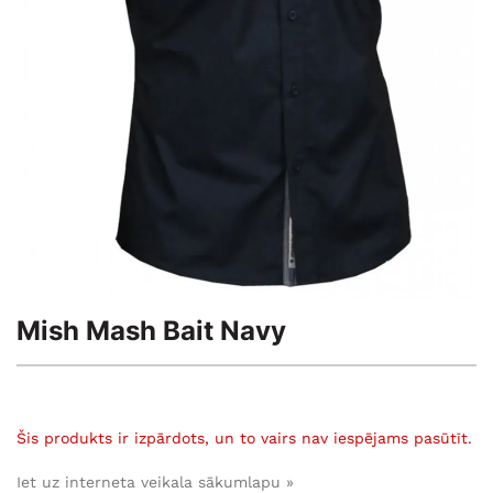
Mish Mash Bait Navy
Šis produkts ir izpārdots, un to vairs nav iespējams pasūtīt.
Iet uz interneta veikala sākumlapu »