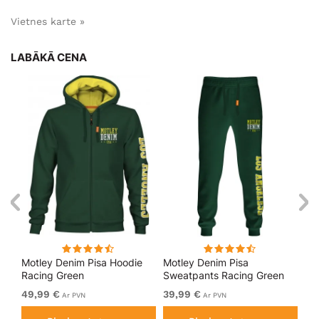
Vietnes karte »
LABĀKĀ CENA
kls
Motley Denim Pisa Hoodie
Motley Denim Pisa
Mo
Racing Green
Sweatpants Racing Green
Bl
49,99 €
39,99 €
49
Ar PVN
Ar PVN