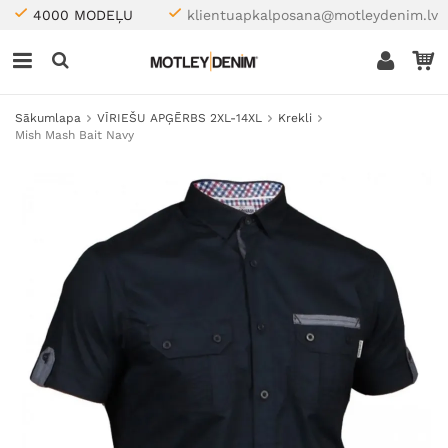
4000 MODEĻU
klientuapkalposana@motleydenim.lv
Sākumlapa
VĪRIEŠU APĢĒRBS 2XL-14XL
Krekli
Mish Mash Bait Navy