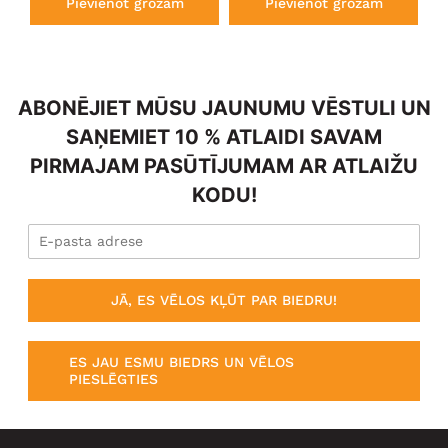
Pievienot grozam
Pievienot grozam
ABONĒJIET MŪSU JAUNUMU VĒSTULI UN
SAŅEMIET 10 % ATLAIDI SAVAM
PIRMAJAM PASŪTĪJUMAM AR ATLAIŽU
KODU!
JĀ, ES VĒLOS KĻŪT PAR BIEDRU!
ES JAU ESMU BIEDRS UN VĒLOS
PIESLĒGTIES