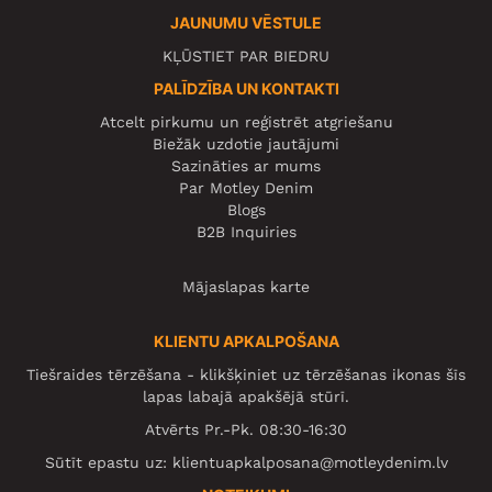
JAUNUMU VĒSTULE
KĻŪSTIET PAR BIEDRU
PALĪDZĪBA UN KONTAKTI
Atcelt pirkumu un reģistrēt atgriešanu
Biežāk uzdotie jautājumi
Sazināties ar mums
Par Motley Denim
Blogs
B2B Inquiries
Mājaslapas karte
KLIENTU APKALPOŠANA
Tiešraides tērzēšana - klikšķiniet uz tērzēšanas ikonas šīs
lapas labajā apakšējā stūrī.
Atvērts Pr.-Pk. 08:30-16:30
Sūtīt epastu uz:
klientuapkalposana@motleydenim.lv