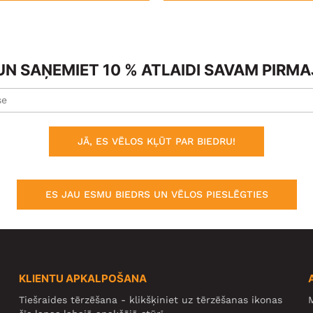
N SAŅEMIET 10 % ATLAIDI SAVAM PIRM
JĀ, ES VĒLOS KĻŪT PAR BIEDRU!
ES JAU ESMU BIEDRS UN VĒLOS PIESLĒGTIES
KLIENTU APKALPOŠANA
Tiešraides tērzēšana - klikšķiniet uz tērzēšanas ikonas
M