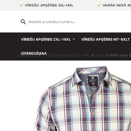
VĪRIEŠU APĢĒRBS 2XL-14XL
VAIRĀK NEKĀ 4
VĪRIEŠU APĢĒRBS 2XL-14XL
VĪRIEŠU APĢĒRBS MT-6XLT
IZPĀRDOŠANA
Sākumlapa
VĪRIEŠU APĢĒRBS 2XL-14XL
Krekli
D555 Utah S