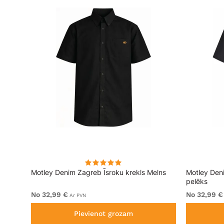
rt
Motley Denim Zagreb Īsroku krekls Melns
Motley Den
pelēks
No 32,99 €
No 32,99 €
Ar PVN
Pievienot grozam