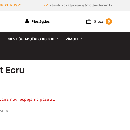
TEIKUMUS)*
klientuapkalposana@motleydenim.lv
0
Pieslēgties
Grozs
SIEVIEŠU APĢĒRBS XS-XXL
ZĪMOLI
t Ecru
vairs nav iespējams pasūtīt.
pu »