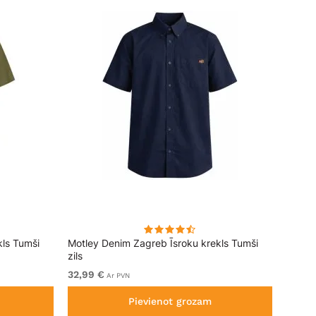
kls Tumši
Motley Denim Zagreb Īsroku krekls Tumši
Kam J
zils
Sleeve
32,99 €
No 69
Ar PVN
Pievienot grozam