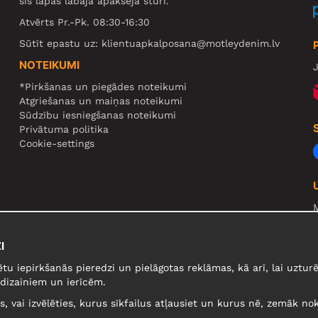
šīs lapas labajā apakšējā stūrī.
Atvērts Pr.-Pk. 08:30-16:30
Sūtīt epastu uz:
klientuapkalposana@motleydenim.lv
NOTEIKUMI
J
*Pirkšanas un piegādes noteikumi
Atgriešanas un maiņas noteikumi
Sūdzību iesniegšanas noteikumi
Privātuma politika
Cookie-settings
N
R
I
U
ētu iepirkšanās pieredzi un pielāgotas reklāmas, kā arī, lai uzt
dizainiem un ierīcēm.
lus, vai izvēlēties, kurus sīkfailus atļausiet un kurus nē, zemāk nok