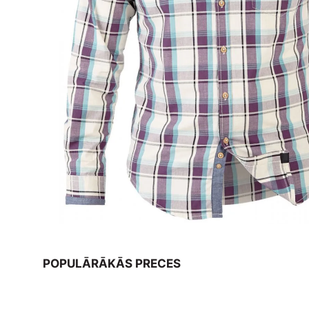
POPULĀRĀKĀS PRECES