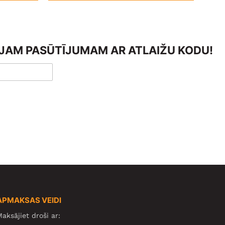
AJAM PASŪTĪJUMAM AR ATLAIŽU KODU!
APMAKSAS VEIDI
aksājiet droši ar: