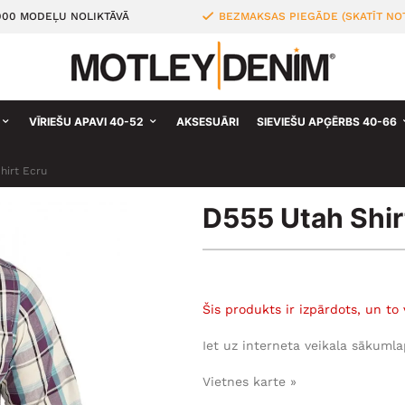
000 MODEĻU NOLIKTĀVĀ
BEZMAKSAS PIEGĀDE (SKATĪT NO
VĪRIEŠU APAVI 40-52
AKSESUĀRI
SIEVIEŠU APĢĒRBS 40-66
hirt Ecru
D555 Utah Shir
Šis produkts ir izpārdots, un to 
Iet uz interneta veikala sākumla
Vietnes karte »