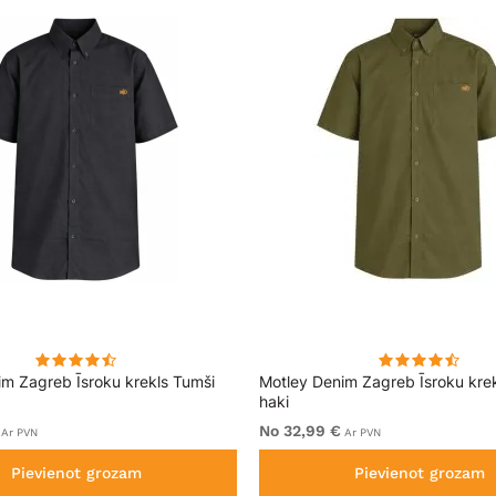
im Zagreb Īsroku krekls Tumši
Motley Denim Zagreb Īsroku kre
haki
No 32,99 €
Ar PVN
Ar PVN
Pievienot grozam
Pievienot grozam