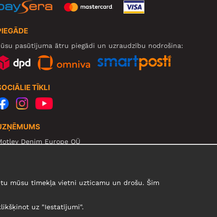
PIEGĀDE
ūsu pasūtījuma ātru piegādi un uzraudzību nodrošina:
SOCIĀLIE TĪKLI
UZŅĒMUMS
Motley Denim Europe OÜ
arva mnt 5, EE-10117 Tallinn
eg: 12356245
zmanību! Nesūtiet preces atpakaļ uz šo adresi!
urētu mūsu tīmekļa vietni uzticamu un drošu. Šim
likšķinot uz "Iestatījumi".