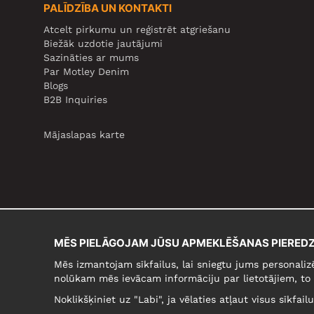
PALĪDZĪBA UN KONTAKTI
Atcelt pirkumu un reģistrēt atgriešanu
Biežāk uzdotie jautājumi
Sazināties ar mums
Par Motley Denim
Blogs
B2B Inquiries
Mājaslapas karte
MĒS PIELĀGOJAM JŪSU APMEKLĒŠANAS PIEREDZ
Mēs izmantojam sīkfailus, lai sniegtu jums personaliz
nolūkam mēs ievācam informāciju par lietotājiem, to 
Noklikšķiniet uz "Labi", ja vēlaties atļaut visus sīkfai