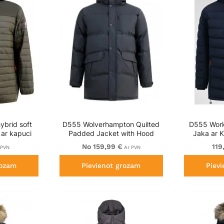
ybrid soft
D555 Wolverhampton Quilted
D555 Work
 ar kapuci
Padded Jacket with Hood
Jaka ar 
Black
Oder
No 159,99 €
119
 PVN
Ar PVN
rozam
Pievienot grozam
Piev