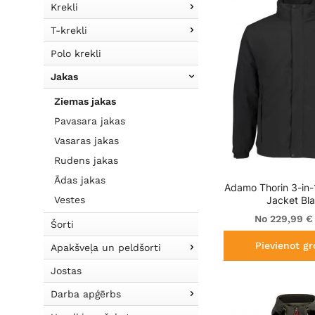
Krekli
T-krekli
Polo krekli
Jakas
Ziemas jakas
Pavasara jakas
Vasaras jakas
Rudens jakas
Ādas jakas
Adamo Thorin 3-in-
Vestes
Jacket Bl
No 229,99 €
Šorti
Pievienot g
Apakšveļa un peldšorti
Jostas
Darba apģērbs