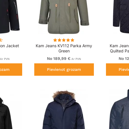
ion Jacket
Kam Jeans KV112 Parka Army
Kam Jean
Green
Quilted P
No 189,99 €
No 1
Ar PVN
Ar PVN
rozam
Pievienot grozam
Piev