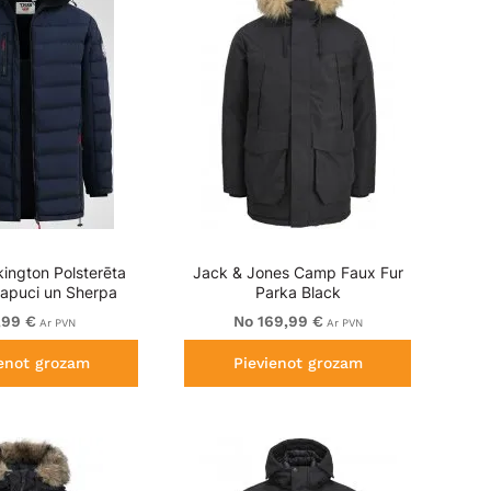
ington Polsterēta
Jack & Jones Camp Faux Fur
Kapuci un Sherpa
Parka Black
i Tumši Zila
,99 €
No 169,99 €
Ar PVN
Ar PVN
ienot grozam
Pievienot grozam