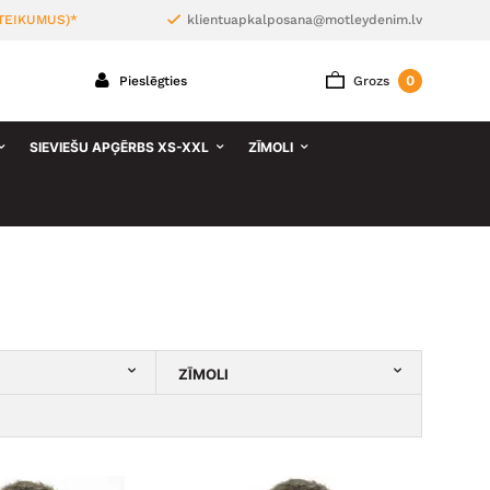
TEIKUMUS)*
klientuapkalposana@motleydenim.lv
0
Pieslēgties
Grozs
SIEVIEŠU APĢĒRBS XS-XXL
ZĪMOLI
ZĪMOLI