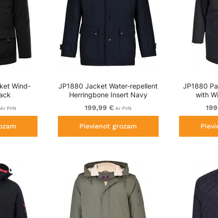
ket Wind-
JP1880 Jacket Water-repellent
JP1880 Pa
lack
Herringbone Insert Navy
with W
199,99 €
199
Ar PVN
Ar PVN
rozam
Pievienot grozam
Piev