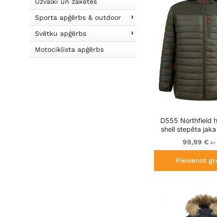
Uzvalki un žaketes
Sporta apģērbs & outdoor
Svētku apģērbs
Motociklista apģērbs
D555 Northfield h
shell stepēta jaka
khaki
99,99 €
Ar
Pievienot g