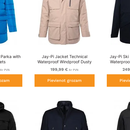
 Parka with
Jay-Pi Jacket Technical
Jay-Pi Ski
ets
Waterproof Windproof Dusty
Waterproo
Pink
199,99 €
249
Ar PVN
Ar PVN
rozam
Pievienot grozam
Piev