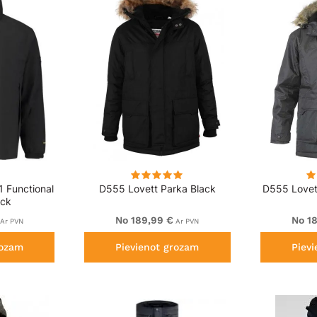
1 Functional
D555 Lovett Parka Black
D555 Lovet
ack
No 189,99 €
No 1
Ar PVN
Ar PVN
rozam
Pievienot grozam
Piev