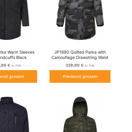
rka Warm Sleeves
JP1880 Quilted Parka with
indcuffs Black
Camouflage Drawstring Waist
Black
,99 €
229,99 €
Ar PVN
Ar PVN
ienot grozam
Pievienot grozam