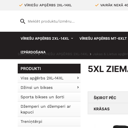
VĪRIEŠU APĢĒRBS 2XL-14XL
VAIRĀK NEKĀ 4
VĪRIEŠU APĢĒRBS 2XL-14XL
VĪRIEŠU APĢĒRBS MT-6XLT
IZPĀRDOŠANA
Sākumlapa
VĪRIEŠU APĢĒRBS 2XL-14XL
Jakas & Lietus apģēr
5XL ZIE
PRODUKTI
Viss apģērbs 2XL-14XL
Džinsi un bikses
Sporta bikses un šorti
ŠĶIROT PĒC
Džemperi un džemperi ar
KRĀSAS
kapuci
Treniņtērpi