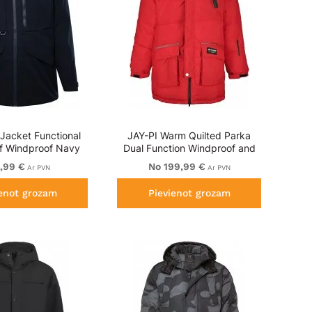
 Jacket Functional
JAY-PI Warm Quilted Parka
f Windproof Navy
Dual Function Windproof and
Water Repellent Red
,99 €
No 199,99 €
Ar PVN
Ar PVN
ienot grozam
Pievienot grozam