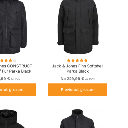
ones CONSTRUCT
Jack & Jones Finn Softshell
 Fur Parka Black
Parka Black
,99 €
No 229,99 €
Ar PVN
Ar PVN
ienot grozam
Pievienot grozam