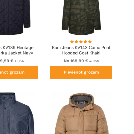
s KV139 Heritage
Kam Jeans KV143 Camo Print
arka Jacket Navy
Hooded Coat Khaki
29,99 €
No 169,99 €
Ar PVN
Ar PVN
ienot grozam
Pievienot grozam