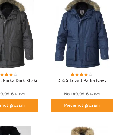
t Parka Dark Khaki
D555 Lovett Parka Navy
89,99 €
No 189,99 €
Ar PVN
Ar PVN
ienot grozam
Pievienot grozam