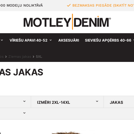
000 MODEĻU NOLIKTĀVĀ
BEZMAKSAS PIEGĀDE (SKATĪT NO
VĪRIEŠU APAVI 40-52
AKSESUĀRI
SIEVIEŠU APĢĒRBS 40-66
bs
Ziemas jakas
5XL
MAS JAKAS
IZMĒRI 2XL-14XL
JAKAS