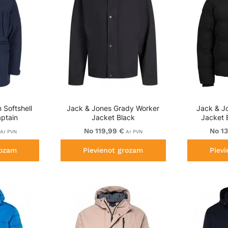
 Softshell
Jack & Jones Grady Worker
Jack & Jo
ptain
Jacket Black
Jacket B
No 119,99 €
No 1
Ar PVN
Ar PVN
rozam
Pievienot grozam
Piev