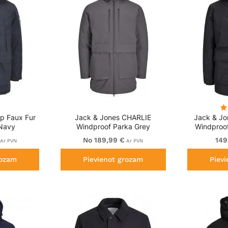
p Faux Fur
Jack & Jones CHARLIE
Jack & J
Navy
Windproof Parka Grey
Windproof
No 189,99 €
149
Ar PVN
Ar PVN
rozam
Pievienot grozam
Piev