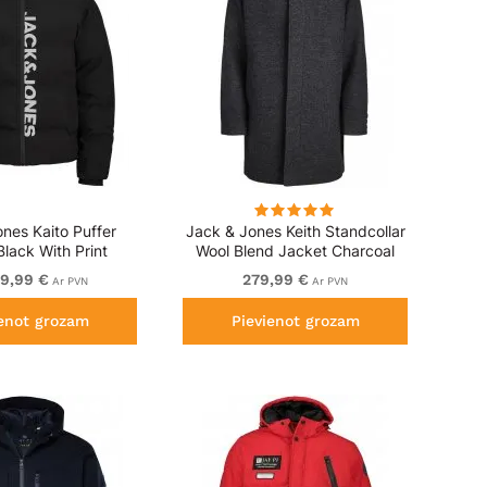
nes Kaito Puffer
Jack & Jones Keith Standcollar
lack With Print
Wool Blend Jacket Charcoal
Grey
39,99 €
279,99 €
Ar PVN
Ar PVN
ienot grozam
Pievienot grozam