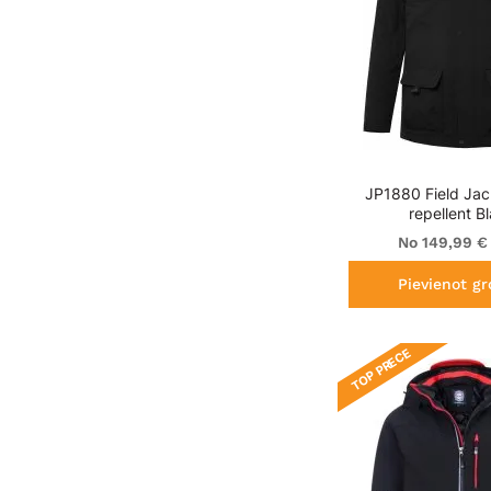
JP1880 Field Jac
repellent B
No 149,99 €
Pievienot g
TOP PRECE