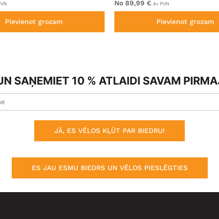
No 89,99 €
PVN
Ar PVN
Pievienot grozam
Pievienot grozam
N SAŅEMIET 10 % ATLAIDI SAVAM PIRM
JĀ, ES VĒLOS KĻŪT PAR BIEDRU!
ES JAU ESMU BIEDRS UN VĒLOS PIESLĒGTIES