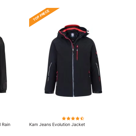
TOP PRECE
l Rain
Kam Jeans Evolution Jacket
Espio