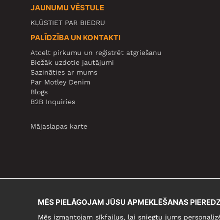
JAUNUMU VĒSTULE
KĻŪSTIET PAR BIEDRU
PALĪDZĪBA UN KONTAKTI
Atcelt pirkumu un reģistrēt atgriešanu
Biežāk uzdotie jautājumi
Sazināties ar mums
Par Motley Denim
Blogs
B2B Inquiries
Mājaslapas karte
MĒS PIELĀGOJAM JŪSU APMEKLĒŠANAS PIEREDZ
Mēs izmantojam sīkfailus, lai sniegtu jums personaliz