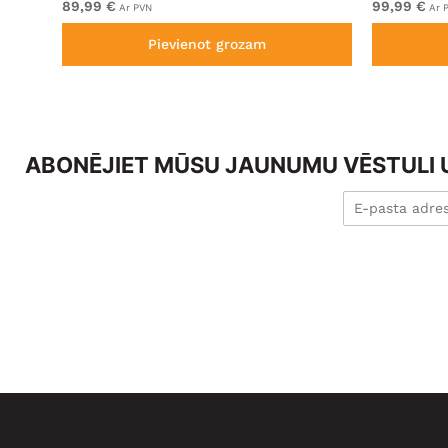
89,99 €
99,99 €
Ar PVN
Ar 
Pievienot grozam
ABONĒJIET MŪSU JAUNUMU VĒSTULI U