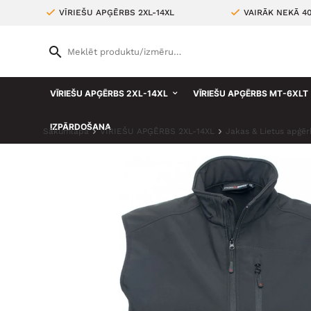
VĪRIEŠU APĢĒRBS 2XL-14XL
VAIRĀK NEKĀ 4
VĪRIEŠU APĢĒRBS 2XL-14XL
VĪRIEŠU APĢĒRBS MT-6XLT
IZPĀRDOŠANA
Sākumlapa
VĪRIEŠU APĢĒRBS 2XL-14XL
Jakas & Lietus apģēr