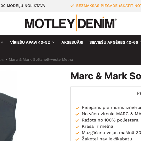
000 MODEĻU NOLIKTĀVĀ
BEZMAKSAS PIEGĀDE (SKATĪT NO
VĪRIEŠU APAVI 40-52
AKSESUĀRI
SIEVIEŠU APĢĒRBS 40-66
bs
Marc & Mark Softshell-veste Melna
Marc & Mark So
P
Pieejams pie mums izmēro
No vācu zīmola MARC & M
Ražots no 100% poliestera
Krāsa ir melna
Mazgāšana veļas mašīnā 30
Žaketei nav iekškabatu