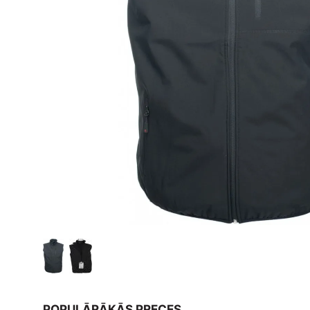
POPULĀRĀKĀS PRECES