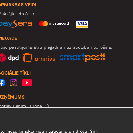
APMAKSAS VEIDI
aksājiet droši ar:
PIEGĀDE
ūsu pasūtījuma ātru piegādi un uzraudzību nodrošina:
SOCIĀLIE TĪKLI
UZŅĒMUMS
Motley Denim Europe OÜ
arva mnt 5, EE-10117 Tallinn
eg: 12356245
zmanību! Nesūtiet preces atpakaļ uz šo adresi!
urētu mūsu tīmekļa vietni uzticamu un drošu. Šim