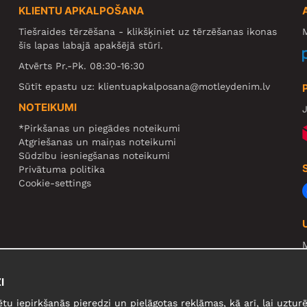
KLIENTU APKALPOŠANA
Tiešraides tērzēšana - klikšķiniet uz tērzēšanas ikonas
M
šīs lapas labajā apakšējā stūrī.
Atvērts Pr.-Pk. 08:30-16:30
Sūtīt epastu uz:
klientuapkalposana@motleydenim.lv
NOTEIKUMI
J
*Pirkšanas un piegādes noteikumi
Atgriešanas un maiņas noteikumi
Sūdzību iesniegšanas noteikumi
Privātuma politika
Cookie-settings
N
R
I
U
ētu iepirkšanās pieredzi un pielāgotas reklāmas, kā arī, lai uzt