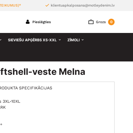
TEIKUMUS)*
klientuapkalposana@motleydenim.lv
0
Pieslēgties
Grozs
SIEVIEŠU APĢĒRBS XS-XXL
ZĪMOLI
ftshell-veste Melna
RODUKTA SPECIFIKĀCIJAS
s 3XL-10XL
ARK
°