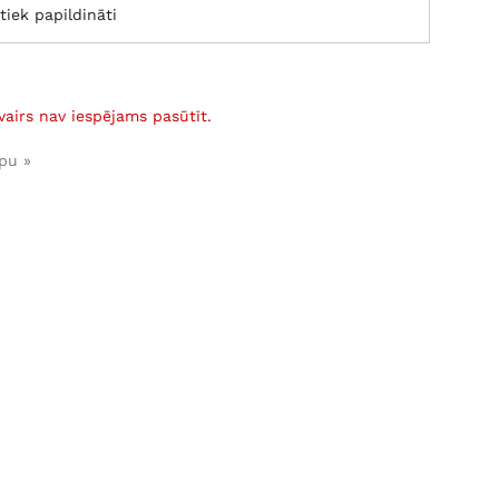
tiek papildināti
vairs nav iespējams pasūtīt.
pu »