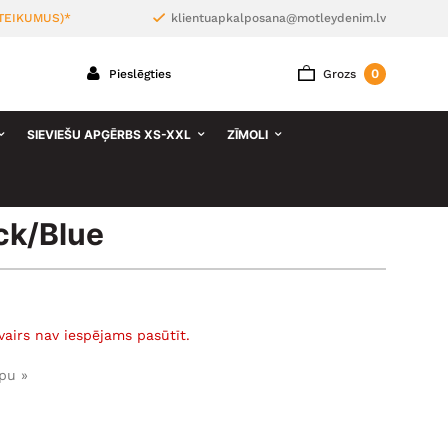
TEIKUMUS)*
klientuapkalposana@motleydenim.lv
0
Pieslēgties
Grozs
SIEVIEŠU APĢĒRBS XS-XXL
ZĪMOLI
ck/Blue
vairs nav iespējams pasūtīt.
pu »