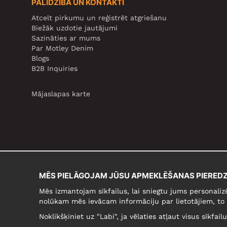
PALĪDZĪBA UN KONTAKTI
Atcelt pirkumu un reģistrēt atgriešanu
Biežāk uzdotie jautājumi
Sazināties ar mums
Par Motley Denim
Blogs
B2B Inquiries
Mājaslapas karte
MĒS PIELĀGOJAM JŪSU APMEKLĒŠANAS PIEREDZ
Mēs izmantojam sīkfailus, lai sniegtu jums personaliz
nolūkam mēs ievācam informāciju par lietotājiem, to 
Noklikšķiniet uz "Labi", ja vēlaties atļaut visus sīkfai