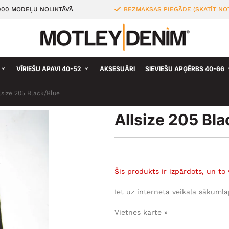
000 MODEĻU NOLIKTĀVĀ
BEZMAKSAS PIEGĀDE (SKATĪT NO
VĪRIEŠU APAVI 40-52
AKSESUĀRI
SIEVIEŠU APĢĒRBS 40-66
lsize 205 Black/Blue
Allsize 205 Bla
Šis produkts ir izpārdots, un to 
Iet uz interneta veikala sākumla
Vietnes karte »