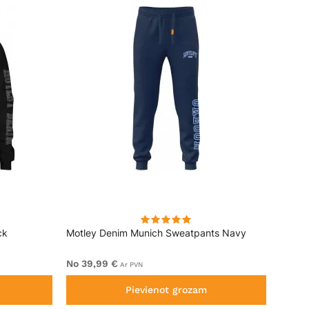
ck
Motley Denim Munich Sweatpants Navy
Motle
No 39,99 €
No 49
Ar PVN
Pievienot grozam