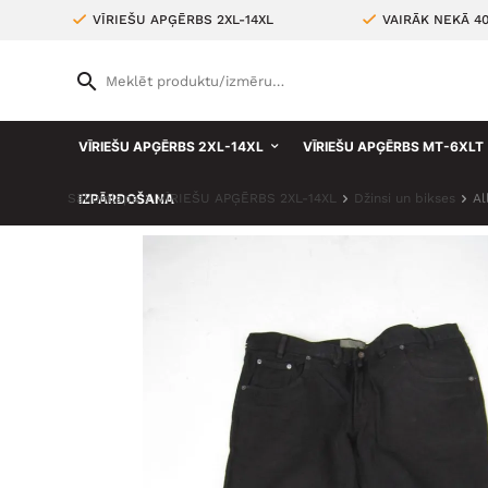
VĪRIEŠU APĢĒRBS 2XL-14XL
VAIRĀK NEKĀ 4
VĪRIEŠU APĢĒRBS 2XL-14XL
VĪRIEŠU APĢĒRBS MT-6XLT
Sākumlapa
IZPĀRDOŠANA
VĪRIEŠU APĢĒRBS 2XL-14XL
Džinsi un bikses
Al