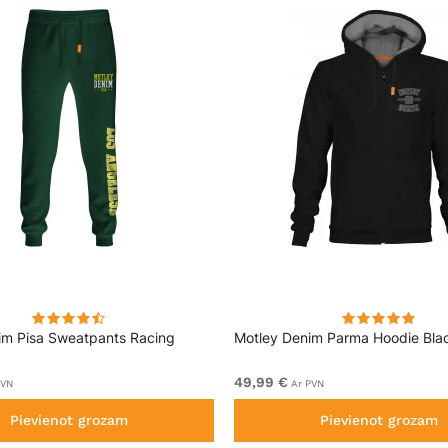
im Pisa Sweatpants Racing
Motley Denim Parma Hoodie Bla
49,99 €
PVN
Ar PVN
Pievienot grozam
Pievienot grozam