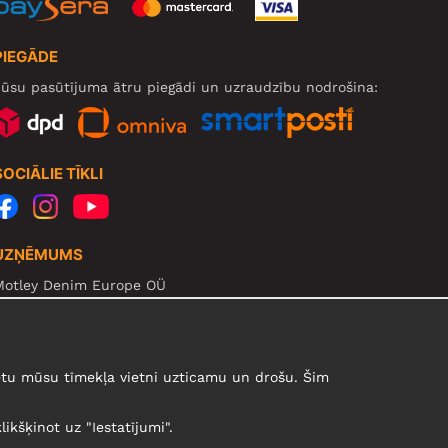
PIEGĀDE
ūsu pasūtījuma ātru piegādi un uzraudzību nodrošina:
SOCIĀLIE TĪKLI
UZŅĒMUMS
Motley Denim Europe OÜ
arva mnt 5, EE-10117 Tallinn
eg: 12356245
zmanību! Nesūtiet preces atpakaļ uz šo adresi!
urētu mūsu tīmekļa vietni uzticamu un drošu. Šim
likšķinot uz "Iestatījumi".