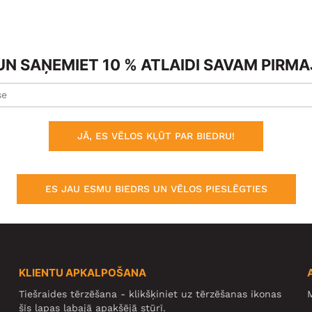
N SAŅEMIET 10 % ATLAIDI SAVAM PIRM
JĀ, ES VĒLOS KĻŪT PAR BIEDRU!
ES JAU ESMU BIEDRS UN VĒLOS PIESLĒGTIES
KLIENTU APKALPOŠANA
Tiešraides tērzēšana - klikšķiniet uz tērzēšanas ikonas
M
šīs lapas labajā apakšējā stūrī.