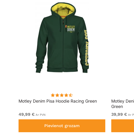
lēks
Motley Denim Pisa Hoodie Racing Green
Motley Den
Green
49,99 €
39,99 €
Ar PVN
Ar 
Pievienot grozam