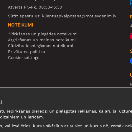
Atvērts Pr.-Pk. 08:30-16:30
Sūtīt epastu uz:
klientuapkalposana@motleydenim.lv
NOTEIKUMI
J
*Pirkšanas un piegādes noteikumi
Atgriešanas un maiņas noteikumi
Sūdzību iesniegšanas noteikumi
Privātuma politika
Cookie-settings
N
R
I
U
ētu iepirkšanās pieredzi un pielāgotas reklāmas, kā arī, lai uzt
dizainiem un ierīcēm.
lus, vai izvēlēties, kurus sīkfailus atļausiet un kurus nē, zemāk nok