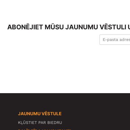
ABONĒJIET MŪSU JAUNUMU VĒSTULI U
JAUNUMU VĒSTULE
KĻŪSTIET PAR BIEDRU