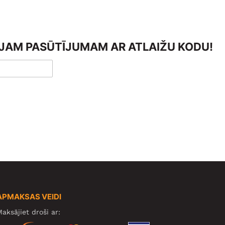
AJAM PASŪTĪJUMAM AR ATLAIŽU KODU!
APMAKSAS VEIDI
aksājiet droši ar: