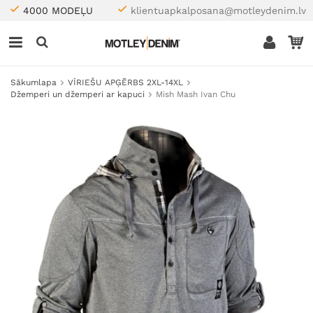
4000 MODEĻU
klientuapkalposana@motleydenim.lv
Sākumlapa
VĪRIEŠU APĢĒRBS 2XL-14XL
Džemperi un džemperi ar kapuci
Mish Mash Ivan Chu