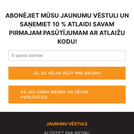
ABONĒJIET MŪSU JAUNUMU VĒSTULI UN
SAŅEMIET 10 % ATLAIDI SAVAM
PIRMAJAM PASŪTĪJUMAM AR ATLAIŽU
KODU!
JĀ, ES VĒLOS KĻŪT PAR BIEDRU!
ES JAU ESMU BIEDRS UN VĒLOS
PIESLĒGTIES
JAUNUMU VĒSTULE
KĻŪSTIET PAR BIEDRU