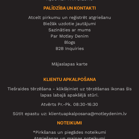
PALĪDZĪBA UN KONTAKTI
Atcelt pirkumu un reģistrēt atgriešanu
Biežāk uzdotie jautājumi
Sazināties ar mums
Par Motley Denim
Blogs
B2B Inquiries
Mājaslapas karte
KLIENTU APKALPOŠANA
Tiešraides tērzēšana - klikšķiniet uz tērzēšanas ikonas šīs
lapas labajā apakšējā stūrī.
Atvērts Pr.-Pk. 08:30-16:30
Sūtīt epastu uz:
klientuapkalposana@motleydenim.lv
NOTEIKUMI
*Pirkšanas un piegādes noteikumi
Atgriešanas un maiņas noteikumi