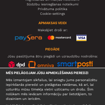
Sūdzību iesniegšanas noteikumi
Privātuma politika
Cookie-settings
APMAKSAS VEIDI
Maksājiet droši ar:
PIEGĀDE
Jūsu pasūtījuma ātru piegādi un uzraudzību nodrošina:
MĒS PIELĀGOJAM JŪSU APMEKLĒŠANAS PIEREDZI
SOCIĀLIE TĪKLI
Mēs izmantojam sīkfailus, lai sniegtu jums personalizētu
iepirkšanās pieredzi un pielāgotas reklāmas, kā arī, lai
uzturētu mūsu tīmekļa vietni uzticamu un drošu. Šim
nolūkam mēs ievācam informāciju par lietotājiem, to
UZŅĒMUMS
dizainiem un ierīcēm.
Motley Denim Europe OÜ