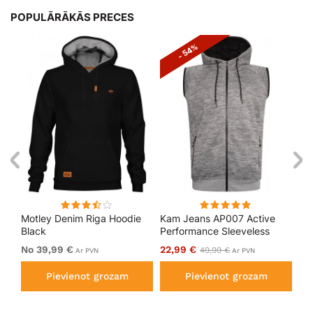
POPULĀRĀKĀS PRECES
- 54%
en
Motley Denim Riga Hoodie
Kam Jeans AP007 Active
Mo
Black
Performance Sleeveless
Ho
Hoody Grey
No 39,99 €
22,99 €
No
49,99 €
Ar PVN
Ar PVN
Pievienot grozam
Pievienot grozam