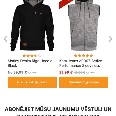
aka
Motley Denim Riga Hoodie
Kam Jeans AP007 Active
Mo
Black
Performance Sleeveless
Ho
Hoody Grey
No 39,99 €
22,99 €
No
49,99 €
Ar PVN
Ar PVN
Pievienot grozam
Pievienot grozam
ABONĒJIET MŪSU JAUNUMU VĒSTULI UN