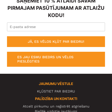
SAŅEMIET 10 % ATLAIDI SAVAM
PIRMAJAM PASŪTĪJUMAM AR ATLAIŽU
KODU!
JĀ, ES VĒLOS KĻŪT PAR BIEDRU!
ES JAU ESMU BIEDRS UN VĒLOS
PIESLĒGTIES
JAUNUMU VĒSTULE
KĻŪSTIET PAR BIEDRU
PALĪDZĪBA UN KONTAKTI
Atcelt pirkumu un reģistrēt atgriešanu
Biežāk uzdotie jautājumi