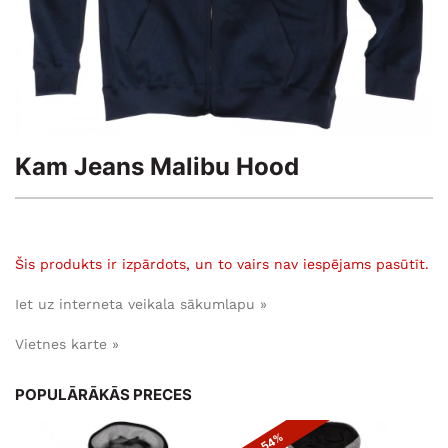
Kam Jeans Malibu Hood
Šis produkts ir izpārdots, un to vairs nav iespējams pasūtīt.
Iet uz interneta veikala sākumlapu »
Vietnes karte »
POPULĀRĀKĀS PRECES
- 54%