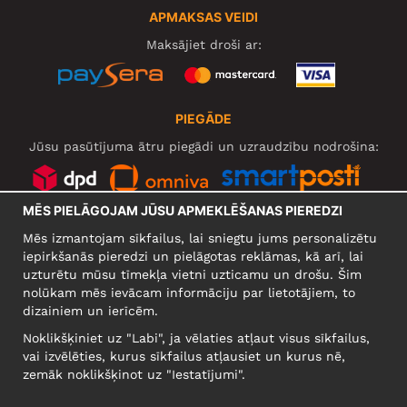
APMAKSAS VEIDI
Maksājiet droši ar:
PIEGĀDE
Jūsu pasūtījuma ātru piegādi un uzraudzību nodrošina:
MĒS PIELĀGOJAM JŪSU APMEKLĒŠANAS PIEREDZI
SOCIĀLIE TĪKLI
Mēs izmantojam sīkfailus, lai sniegtu jums personalizētu
iepirkšanās pieredzi un pielāgotas reklāmas, kā arī, lai
uzturētu mūsu tīmekļa vietni uzticamu un drošu. Šim
nolūkam mēs ievācam informāciju par lietotājiem, to
UZŅĒMUMS
dizainiem un ierīcēm.
Motley Denim Europe OÜ
Noklikšķiniet uz "Labi", ja vēlaties atļaut visus sīkfailus,
Narva mnt 5, EE-10117 Tallinn
vai izvēlēties, kurus sīkfailus atļausiet un kurus nē,
Reg: 12356245
zemāk noklikšķinot uz "Iestatījumi".
Uzmanību! Nesūtiet preces atpakaļ uz šo adresi!