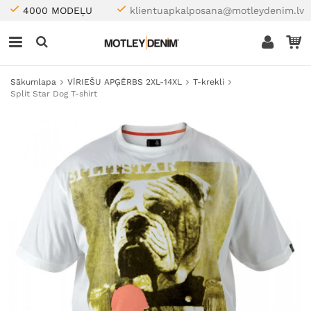
4000 MODEĻU
klientuapkalposana@motleydenim.lv
Sākumlapa
VĪRIEŠU APĢĒRBS 2XL-14XL
T-krekli
Split Star Dog T-shirt