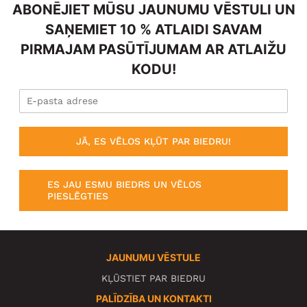
ABONĒJIET MŪSU JAUNUMU VĒSTULI UN
SAŅEMIET 10 % ATLAIDI SAVAM
PIRMAJAM PASŪTĪJUMAM AR ATLAIŽU
KODU!
JĀ, ES VĒLOS KĻŪT PAR BIEDRU!
ES JAU ESMU BIEDRS UN VĒLOS
PIESLĒGTIES
JAUNUMU VĒSTULE
KĻŪSTIET PAR BIEDRU
PALĪDZĪBA UN KONTAKTI