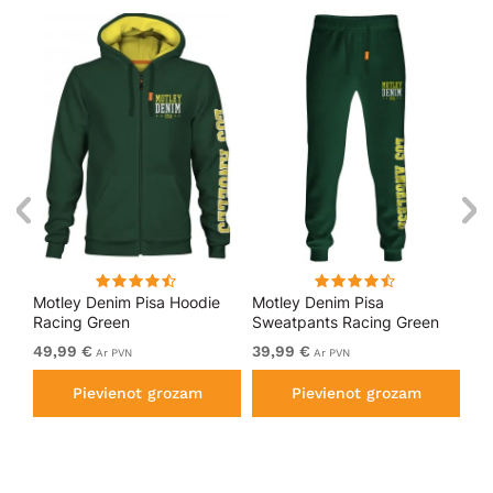
kls
Motley Denim Pisa Hoodie
Motley Denim Pisa
Mo
Racing Green
Sweatpants Racing Green
Bl
49,99 €
39,99 €
49
Ar PVN
Ar PVN
Pievienot grozam
Pievienot grozam