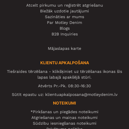
Atcelt pirkumu un reģistrēt atgriešanu
Biežāk uzdotie jautājumi
Sazināties ar mums
Par Motley Denim
Blogs
B2B Inquiries
Mājaslapas karte
KLIENTU APKALPOŠANA
Tiešraides tērzēšana - klikšķiniet uz tērzēšanas ikonas šīs
lapas labajā apakšējā stūrī.
Atvērts Pr.-Pk. 08:30-16:30
Sūtīt epastu uz:
klientuapkalposana@motleydenim.lv
NOTEIKUMI
*Pirkšanas un piegādes noteikumi
Atgriešanas un maiņas noteikumi
Sūdzību iesniegšanas noteikumi
Privātuma politika