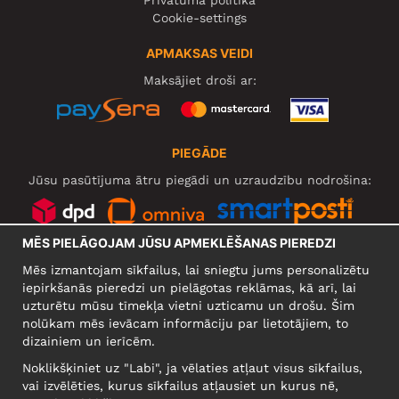
Cookie-settings
APMAKSAS VEIDI
Maksājiet droši ar:
PIEGĀDE
Jūsu pasūtījuma ātru piegādi un uzraudzību nodrošina:
MĒS PIELĀGOJAM JŪSU APMEKLĒŠANAS PIEREDZI
SOCIĀLIE TĪKLI
Mēs izmantojam sīkfailus, lai sniegtu jums personalizētu
iepirkšanās pieredzi un pielāgotas reklāmas, kā arī, lai
uzturētu mūsu tīmekļa vietni uzticamu un drošu. Šim
nolūkam mēs ievācam informāciju par lietotājiem, to
UZŅĒMUMS
dizainiem un ierīcēm.
Motley Denim Europe OÜ
Noklikšķiniet uz "Labi", ja vēlaties atļaut visus sīkfailus,
Narva mnt 5, EE-10117 Tallinn
vai izvēlēties, kurus sīkfailus atļausiet un kurus nē,
Reg: 12356245