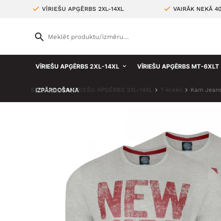
VĪRIEŠU APĢĒRBS 2XL-14XL
VAIRĀK NEKĀ 4
VĪRIEŠU APĢĒRBS 2XL-14XL
VĪRIEŠU APĢĒRBS MT-6XLT
Sākumlapa
IZPĀRDOŠANA
VĪRIEŠU APĢĒRBS 2XL-14XL
T-krekli
Kam Jeans