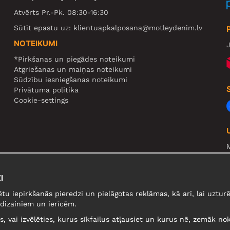
Atvērts Pr.-Pk. 08:30-16:30
Sūtīt epastu uz:
klientuapkalposana@motleydenim.lv
NOTEIKUMI
J
*Pirkšanas un piegādes noteikumi
Atgriešanas un maiņas noteikumi
Sūdzību iesniegšanas noteikumi
Privātuma politika
Cookie-settings
N
R
I
U
ētu iepirkšanās pieredzi un pielāgotas reklāmas, kā arī, lai uzt
dizainiem un ierīcēm.
lus, vai izvēlēties, kurus sīkfailus atļausiet un kurus nē, zemāk nok