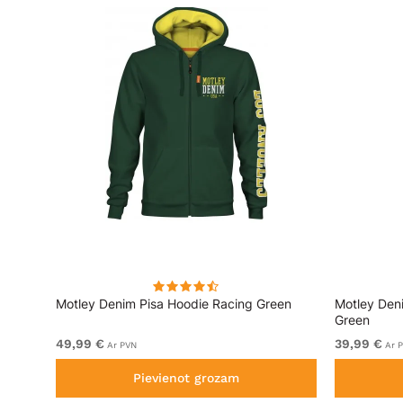
lēks
Motley Denim Pisa Hoodie Racing Green
Motley Den
Green
49,99 €
39,99 €
Ar PVN
Ar 
Pievienot grozam