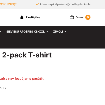
TEIKUMUS)*
klientuapkalposana@motleydenim.lv
0
Pieslēgties
Grozs
SIEVIEŠU APĢĒRBS XS-XXL
ZĪMOLI
2-pack T-shirt
vairs nav iespējams pasūtīt.
pu »