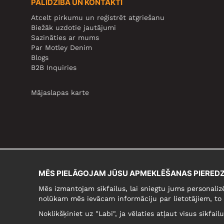
PALĪDZĪBA UN KONTAKTI
Atcelt pirkumu un reģistrēt atgriešanu
Biežāk uzdotie jautājumi
Sazināties ar mums
Par Motley Denim
Blogs
B2B Inquiries
Mājaslapas karte
MĒS PIELĀGOJAM JŪSU APMEKLĒŠANAS PIEREDZ
Mēs izmantojam sīkfailus, lai sniegtu jums personaliz
nolūkam mēs ievācam informāciju par lietotājiem, to 
Noklikšķiniet uz "Labi", ja vēlaties atļaut visus sīkfai