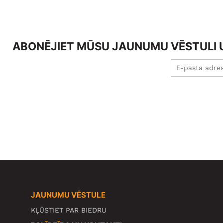
ABONĒJIET MŪSU JAUNUMU VĒSTULI U
JAUNUMU VĒSTULE
KĻŪSTIET PAR BIEDRU