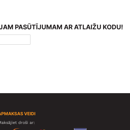
AJAM PASŪTĪJUMAM AR ATLAIŽU KODU!
APMAKSAS VEIDI
aksājiet droši ar: