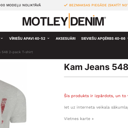
000 MODEĻU NOLIKTĀVĀ
BEZMAKSAS PIEGĀDE (SKATĪT NO
VĪRIEŠU APAVI 40-52
AKSESUĀRI
SIEVIEŠU APĢĒRBS 40-66
 548 2-pack T-shirt
Kam Jeans 548 
Šis produkts ir izpārdots, un to 
Iet uz interneta veikala sākumla
Vietnes karte »