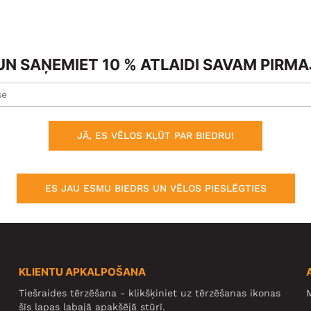
N SAŅEMIET 10 % ATLAIDI SAVAM PIRM
JĀ, ES VĒLOS KĻŪT PAR BIEDRU!
ES JAU ESMU BIEDRS UN VĒLOS PIESLĒGTIES
KLIENTU APKALPOŠANA
Tiešraides tērzēšana - klikšķiniet uz tērzēšanas ikonas
M
šīs lapas labajā apakšējā stūrī.