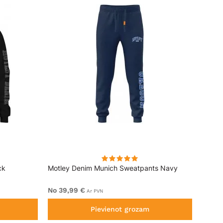
ck
Motley Denim Munich Sweatpants Navy
Motle
No 39,99 €
No 49
Ar PVN
Pievienot grozam