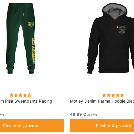
im Pisa Sweatpants Racing
Motley Denim Parma Hoodie Bla
49,99 €
PVN
Ar PVN
Pievienot grozam
Pievienot grozam