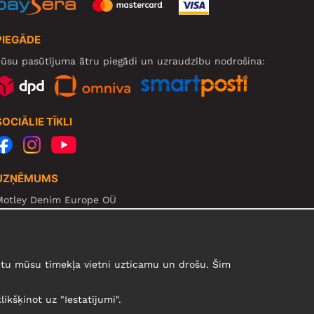
PIEGĀDE
ūsu pasūtījuma ātru piegādi un uzraudzību nodrošina:
SOCIĀLIE TĪKLI
UZŅĒMUMS
Motley Denim Europe OÜ
arva mnt 5, EE-10117 Tallinn
eg: 12356245
zmanību! Nesūtiet preces atpakaļ uz šo adresi!
urētu mūsu tīmekļa vietni uzticamu un drošu. Šim
likšķinot uz "Iestatījumi".