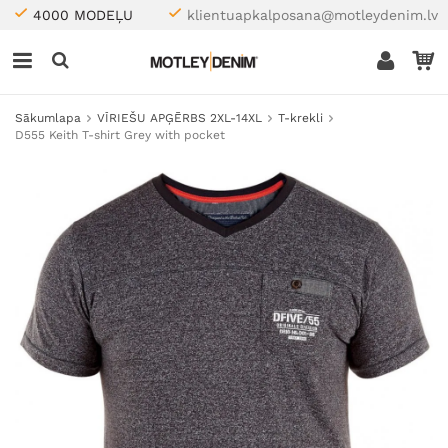
4000 MODEĻU
klientuapkalposana@motleydenim.lv
Sākumlapa
VĪRIEŠU APĢĒRBS 2XL-14XL
T-krekli
D555 Keith T-shirt Grey with pocket