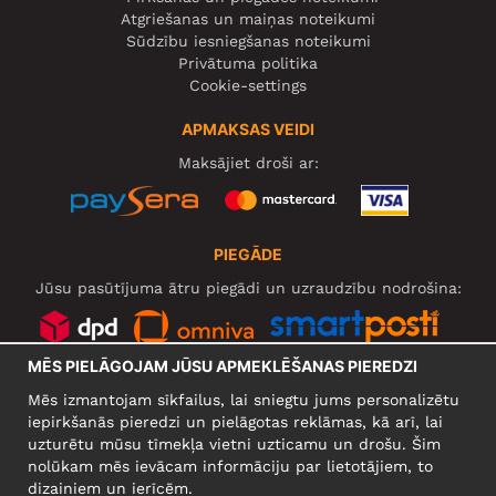
Atgriešanas un maiņas noteikumi
Sūdzību iesniegšanas noteikumi
Privātuma politika
Cookie-settings
APMAKSAS VEIDI
Maksājiet droši ar:
PIEGĀDE
Jūsu pasūtījuma ātru piegādi un uzraudzību nodrošina:
MĒS PIELĀGOJAM JŪSU APMEKLĒŠANAS PIEREDZI
SOCIĀLIE TĪKLI
Mēs izmantojam sīkfailus, lai sniegtu jums personalizētu
iepirkšanās pieredzi un pielāgotas reklāmas, kā arī, lai
uzturētu mūsu tīmekļa vietni uzticamu un drošu. Šim
nolūkam mēs ievācam informāciju par lietotājiem, to
UZŅĒMUMS
dizainiem un ierīcēm.