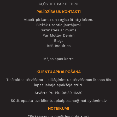
KĻŪSTIET PAR BIEDRU
PALĪDZĪBA UN KONTAKTI
Atcelt pirkumu un reģistrēt atgriešanu
Biežāk uzdotie jautājumi
Sazināties ar mums
Par Motley Denim
Blogs
B2B Inquiries
Mājaslapas karte
KLIENTU APKALPOŠANA
Tiešraides tērzēšana - klikšķiniet uz tērzēšanas ikonas šīs
lapas labajā apakšējā stūrī.
Atvērts Pr.-Pk. 08:30-16:30
Sūtīt epastu uz:
klientuapkalposana@motleydenim.lv
NOTEIKUMI
*Pirkšanas un piegādes noteikumi