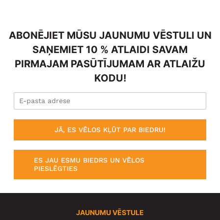
ABONĒJIET MŪSU JAUNUMU VĒSTULI UN
SAŅEMIET 10 % ATLAIDI SAVAM
PIRMAJAM PASŪTĪJUMAM AR ATLAIŽU
KODU!
JĀ, ES VĒLOS KĻŪT PAR BIEDRU!
ES JAU ESMU BIEDRS UN VĒLOS
PIESLĒGTIES
JAUNUMU VĒSTULE