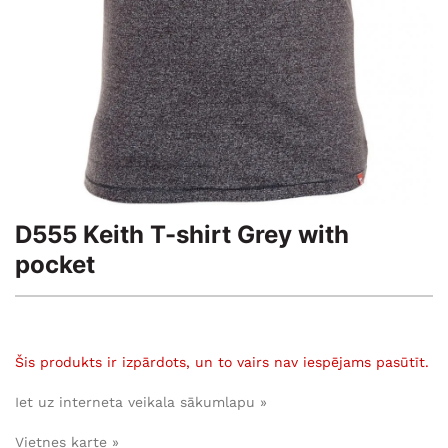
D555 Keith T-shirt Grey with
pocket
Šis produkts ir izpārdots, un to vairs nav iespējams pasūtīt.
Iet uz interneta veikala sākumlapu »
Vietnes karte »