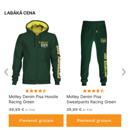
LABĀKĀ CENA
kls
Motley Denim Pisa Hoodie
Motley Denim Pisa
Mo
Racing Green
Sweatpants Racing Green
Bl
49,99 €
39,99 €
49
Ar PVN
Ar PVN
Pievienot grozam
Pievienot grozam