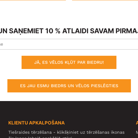
N SAŅEMIET 10 % ATLAIDI SAVAM PIRM
JĀ, ES VĒLOS KĻŪT PAR BIEDRU!
ES JAU ESMU BIEDRS UN VĒLOS PIESLĒGTIES
KLIENTU APKALPOŠANA
Tiešraides tērzēšana - klikšķiniet uz tērzēšanas ikonas
M