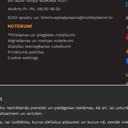
šīs lapas labajā apakšējā stūrī.
Atvērts Pr.-Pk. 08:30-16:30
Sūtīt epastu uz:
klientuapkalposana@motleydenim.lv
NOTEIKUMI
J
*Pirkšanas un piegādes noteikumi
Atgriešanas un maiņas noteikumi
Sūdzību iesniegšanas noteikumi
Privātuma politika
Cookie-settings
N
R
I
U
ētu iepirkšanās pieredzi un pielāgotas reklāmas, kā arī, lai uzt
dizainiem un ierīcēm.
lus, vai izvēlēties, kurus sīkfailus atļausiet un kurus nē, zemāk nok