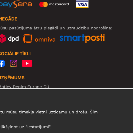
PIEGĀDE
ūsu pasūtījuma ātru piegādi un uzraudzību nodrošina:
SOCIĀLIE TĪKLI
UZŅĒMUMS
Motley Denim Europe OÜ
arva mnt 5, EE-10117 Tallinn
eg: 12356245
zmanību! Nesūtiet preces atpakaļ uz šo adresi!
urētu mūsu tīmekļa vietni uzticamu un drošu. Šim
likšķinot uz "Iestatījumi".