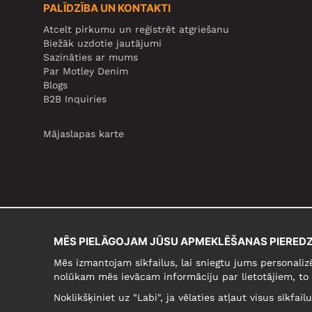
PALĪDZĪBA UN KONTAKTI
Atcelt pirkumu un reģistrēt atgriešanu
Biežāk uzdotie jautājumi
Sazināties ar mums
Par Motley Denim
Blogs
B2B Inquiries
Mājaslapas karte
MĒS PIELĀGOJAM JŪSU APMEKLĒŠANAS PIEREDZ
Mēs izmantojam sīkfailus, lai sniegtu jums personaliz
nolūkam mēs ievācam informāciju par lietotājiem, to 
Noklikšķiniet uz "Labi", ja vēlaties atļaut visus sīkfai