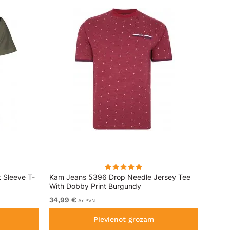
 Sleeve T-
Kam Jeans 5396 Drop Needle Jersey Tee
Motley
With Dobby Print Burgundy
34,99 €
No 11,
Ar PVN
Pievienot grozam