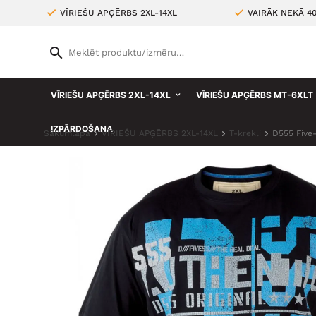
VĪRIEŠU APĢĒRBS 2XL-14XL
VAIRĀK NEKĀ 4
VĪRIEŠU APĢĒRBS 2XL-14XL
VĪRIEŠU APĢĒRBS MT-6XLT
IZPĀRDOŠANA
Sākumlapa
VĪRIEŠU APĢĒRBS 2XL-14XL
T-krekli
D555 Five-