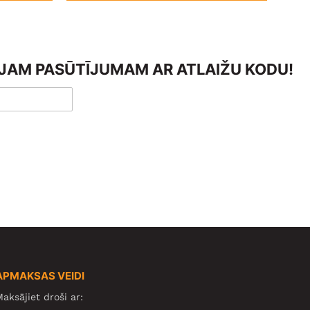
AJAM PASŪTĪJUMAM AR ATLAIŽU KODU!
APMAKSAS VEIDI
aksājiet droši ar: