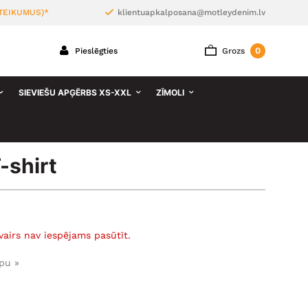
TEIKUMUS)*
klientuapkalposana@motleydenim.lv
0
Pieslēgties
Grozs
SIEVIEŠU APĢĒRBS XS-XXL
ZĪMOLI
-shirt
vairs nav iespējams pasūtīt.
pu »