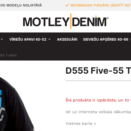
000 MODEĻU NOLIKTĀVĀ
BEZMAKSAS PIEGĀDE (SKATĪT NO
VĪRIEŠU APAVI 40-52
AKSESUĀRI
SIEVIEŠU APĢĒRBS 40-66
55 T-shirt
D555 Five-55 T
Šis produkts ir izpārdots, un to 
Iet uz interneta veikala sākumla
Vietnes karte »