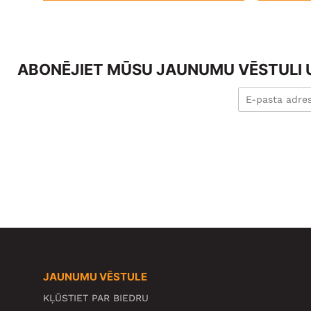
ABONĒJIET MŪSU JAUNUMU VĒSTULI U
JAUNUMU VĒSTULE
KĻŪSTIET PAR BIEDRU