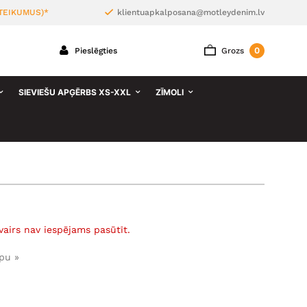
TEIKUMUS)*
klientuapkalposana@motleydenim.lv
0
Pieslēgties
Grozs
SIEVIEŠU APĢĒRBS XS-XXL
ZĪMOLI
vairs nav iespējams pasūtīt.
pu »