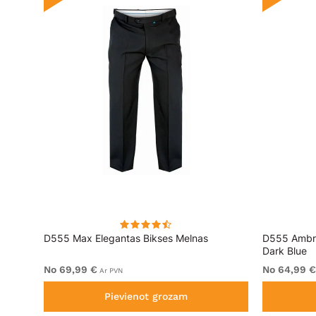
D555 Max Elegantas Bikses Melnas
D555 Ambro
Dark Blue
No 69,99 €
No 64,99 €
Ar PVN
Pievienot grozam