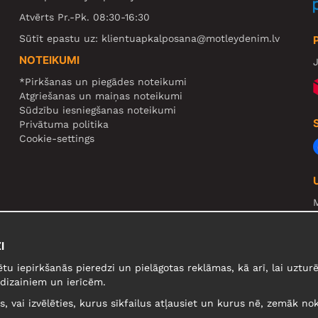
Atvērts Pr.-Pk. 08:30-16:30
Sūtīt epastu uz:
klientuapkalposana@motleydenim.lv
NOTEIKUMI
J
*Pirkšanas un piegādes noteikumi
Atgriešanas un maiņas noteikumi
Sūdzību iesniegšanas noteikumi
Privātuma politika
Cookie-settings
N
R
I
U
ētu iepirkšanās pieredzi un pielāgotas reklāmas, kā arī, lai uzt
dizainiem un ierīcēm.
lus, vai izvēlēties, kurus sīkfailus atļausiet un kurus nē, zemāk nok