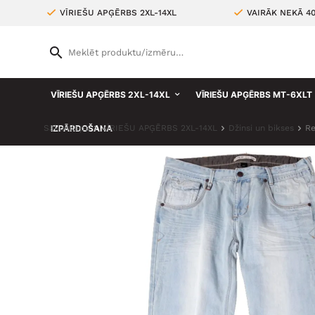
VĪRIEŠU APĢĒRBS 2XL-14XL
VAIRĀK NEKĀ 4
VĪRIEŠU APĢĒRBS 2XL-14XL
VĪRIEŠU APĢĒRBS MT-6XLT
Sākumlapa
IZPĀRDOŠANA
VĪRIEŠU APĢĒRBS 2XL-14XL
Džinsi un bikses
Re