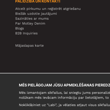
PALĪDZĪBA UN KONTAKTI
Atcelt pirkumu un reģistrēt atgriešanu
Biežāk uzdotie jautājumi
Sazināties ar mums
Par Motley Denim
Blogs
B2B Inquiries
Mājaslapas karte
MĒS PIELĀGOJAM JŪSU APMEKLĒŠANAS PIEREDZ
Mēs izmantojam sīkfailus, lai sniegtu jums personaliz
nolūkam mēs ievācam informāciju par lietotājiem, to 
Noklikšķiniet uz "Labi", ja vēlaties atļaut visus sīkfai