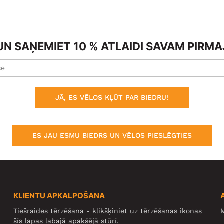
N SAŅEMIET 10 % ATLAIDI SAVAM PIRM
JĀ, ES VĒLOS KĻŪT PAR BIEDRU!
ES JAU ESMU BIEDRS UN VĒLOS PIESLĒGTIES
KLIENTU APKALPOŠANA
Tiešraides tērzēšana - klikšķiniet uz tērzēšanas ikonas
M
šīs lapas labajā apakšējā stūrī.