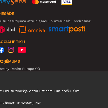
PIEGĀDE
ūsu pasūtījuma ātru piegādi un uzraudzību nodrošina:
SOCIĀLIE TĪKLI
UZŅĒMUMS
Motley Denim Europe OÜ
arva mnt 5, EE-10117 Tallinn
eg: 12356245
zmanību! Nesūtiet preces atpakaļ uz šo adresi!
urētu mūsu tīmekļa vietni uzticamu un drošu. Šim
likšķinot uz "Iestatījumi".