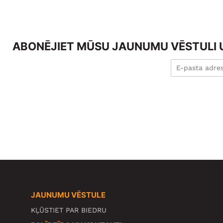
ABONĒJIET MŪSU JAUNUMU VĒSTULI U
JAUNUMU VĒSTULE
KĻŪSTIET PAR BIEDRU