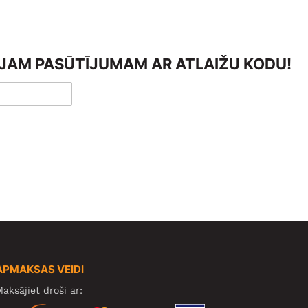
AJAM PASŪTĪJUMAM AR ATLAIŽU KODU!
APMAKSAS VEIDI
aksājiet droši ar: