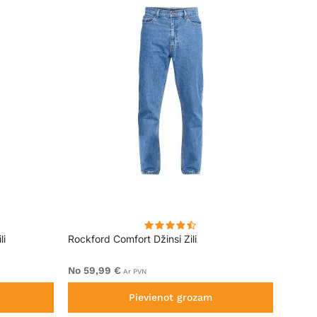
li
Rockford Comfort Džinsi Zili
Rockfo
No 59,99 €
No 59
Ar PVN
Pievienot grozam