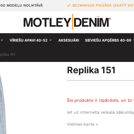
000 MODEĻU NOLIKTĀVĀ
BEZMAKSAS PIEGĀDE (SKATĪT NO
VĪRIEŠU APAVI 40-52
AKSESUĀRI
SIEVIEŠU APĢĒRBS 40-66
plika 151
Replika 151
Šis produkts ir izpārdots, un to 
Iet uz interneta veikala sākumla
Vietnes karte »