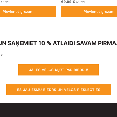
69,99 €
Ar PVN
Ar PVN
Pievienot grozam
Pievienot grozam
N SAŅEMIET 10 % ATLAIDI SAVAM PIRM
JĀ, ES VĒLOS KĻŪT PAR BIEDRU!
ES JAU ESMU BIEDRS UN VĒLOS PIESLĒGTIES