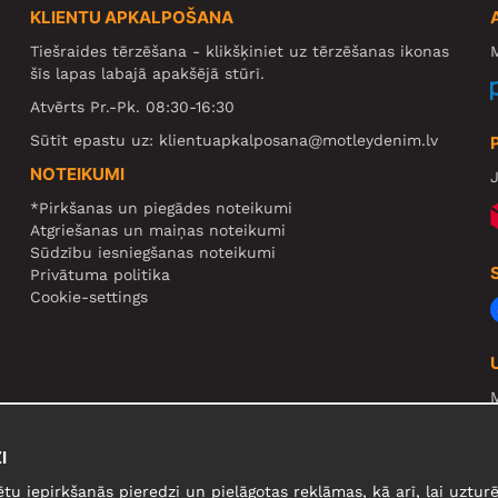
KLIENTU APKALPOŠANA
Tiešraides tērzēšana - klikšķiniet uz tērzēšanas ikonas
M
šīs lapas labajā apakšējā stūrī.
Atvērts Pr.-Pk. 08:30-16:30
Sūtīt epastu uz:
klientuapkalposana@motleydenim.lv
NOTEIKUMI
J
*Pirkšanas un piegādes noteikumi
Atgriešanas un maiņas noteikumi
Sūdzību iesniegšanas noteikumi
Privātuma politika
Cookie-settings
N
R
I
U
ētu iepirkšanās pieredzi un pielāgotas reklāmas, kā arī, lai uzt