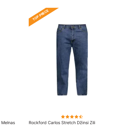
TOP PRECE
s Melnas
Rockford Carlos Stretch Džinsi Zili
Rockfo