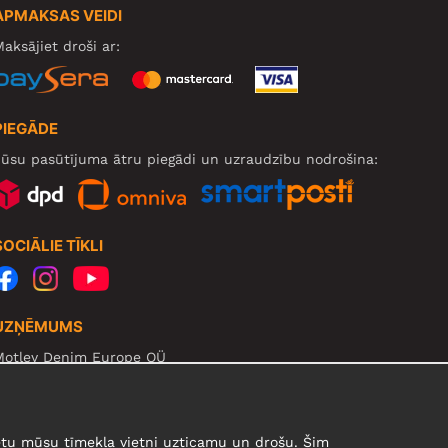
APMAKSAS VEIDI
aksājiet droši ar:
PIEGĀDE
ūsu pasūtījuma ātru piegādi un uzraudzību nodrošina:
SOCIĀLIE TĪKLI
UZŅĒMUMS
Motley Denim Europe OÜ
arva mnt 5, EE-10117 Tallinn
eg: 12356245
zmanību! Nesūtiet preces atpakaļ uz šo adresi!
urētu mūsu tīmekļa vietni uzticamu un drošu. Šim