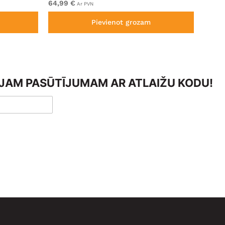
64,99 €
No 59
Ar PVN
Pievienot grozam
AJAM PASŪTĪJUMAM AR ATLAIŽU KODU!