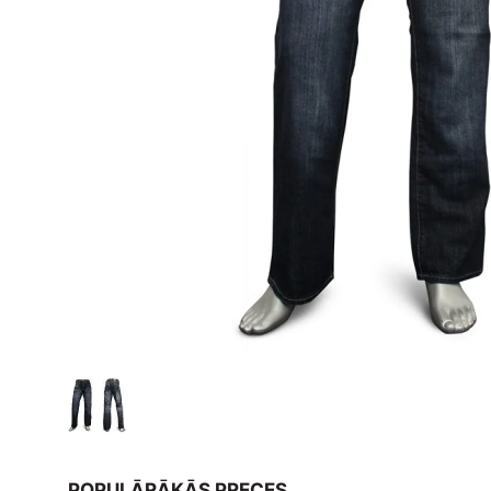
POPULĀRĀKĀS PRECES