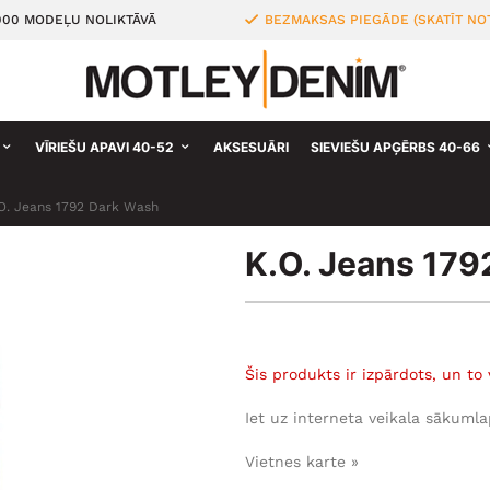
000 MODEĻU NOLIKTĀVĀ
BEZMAKSAS PIEGĀDE (SKATĪT NO
VĪRIEŠU APAVI 40-52
AKSESUĀRI
SIEVIEŠU APĢĒRBS 40-66
O. Jeans 1792 Dark Wash
K.O. Jeans 179
Šis produkts ir izpārdots, un to 
Iet uz interneta veikala sākumla
Vietnes karte »