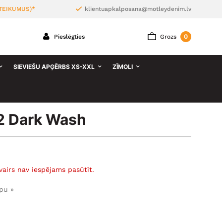
TEIKUMUS)*
klientuapkalposana@motleydenim.lv
0
Pieslēgties
Grozs
SIEVIEŠU APĢĒRBS XS-XXL
ZĪMOLI
2 Dark Wash
vairs nav iespējams pasūtīt.
pu »