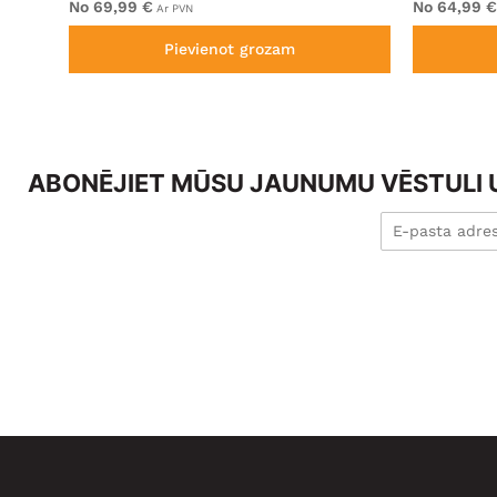
No 69,99 €
No 64,99 €
Ar PVN
Pievienot grozam
ABONĒJIET MŪSU JAUNUMU VĒSTULI U