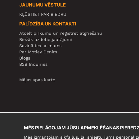
JAUNUMU VĒSTULE
KĻŪSTIET PAR BIEDRU
PALĪDZĪBA UN KONTAKTI
Atcelt pirkumu un reģistrēt atgriešanu
Biežāk uzdotie jautājumi
Sazināties ar mums
Par Motley Denim
Blogs
B2B Inquiries
Mājaslapas karte
MĒS PIELĀGOJAM JŪSU APMEKLĒŠANAS PIEREDZ
Mēs izmantojam sīkfailus, lai sniegtu jums personaliz