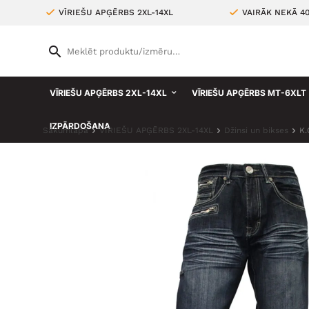
VĪRIEŠU APĢĒRBS 2XL-14XL
VAIRĀK NEKĀ 4
VĪRIEŠU APĢĒRBS 2XL-14XL
VĪRIEŠU APĢĒRBS MT-6XLT
IZPĀRDOŠANA
Sākumlapa
VĪRIEŠU APĢĒRBS 2XL-14XL
Džinsi un bikses
K.