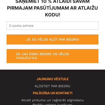
SAŅEMIET 10 % ATLAIDI SAVAM
PIRMAJAM PASŪTĪJUMAM AR ATLAIŽU
KODU!
JĀ, ES VĒLOS KĻŪT PAR BIEDRU!
ES JAU ESMU BIEDRS UN VĒLOS
PIESLĒGTIES
JAUNUMU VĒSTULE
KĻŪSTIET PAR BIEDRU
PALĪDZĪBA UN KONTAKTI
Atcelt pirkumu un reģistrēt atgriešanu
Biežāk uzdotie jautājumi