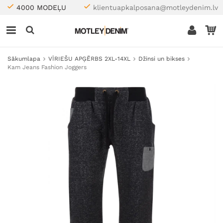
4000 MODEĻU
klientuapkalposana@motleydenim.lv
Sākumlapa
VĪRIEŠU APĢĒRBS 2XL-14XL
Džinsi un bikses
Kam Jeans Fashion Joggers