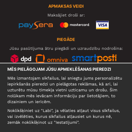
APMAKSAS VEIDI
Maksājiet droši ar:
PIEGĀDE
Jūsu pasūtījuma ātru piegādi un uzraudzību nodrošina:
MĒS PIELĀGOJAM JŪSU APMEKLĒŠANAS PIEREDZI
SOCIĀLIE TĪKLI
Mēs izmantojam sīkfailus, lai sniegtu jums personalizētu
iepirkšanās pieredzi un pielāgotas reklāmas, kā arī, lai
uzturētu mūsu tīmekļa vietni uzticamu un drošu. Šim
nolūkam mēs ievācam informāciju par lietotājiem, to
UZŅĒMUMS
dizainiem un ierīcēm.
Motley Denim Europe OÜ
Noklikšķiniet uz "Labi", ja vēlaties atļaut visus sīkfailus,
Narva mnt 5, EE-10117 Tallinn
vai izvēlēties, kurus sīkfailus atļausiet un kurus nē,
Reg: 12356245
zemāk noklikšķinot uz "Iestatījumi".
Uzmanību! Nesūtiet preces atpakaļ uz šo adresi!