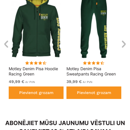
kls
Motley Denim Pisa Hoodie
Motley Denim Pisa
Mo
Racing Green
Sweatpants Racing Green
Bl
49,99 €
39,99 €
49
Ar PVN
Ar PVN
Pievienot grozam
Pievienot grozam
ABONĒJIET MŪSU JAUNUMU VĒSTULI UN