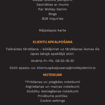
Sazināties ar mums
Par Motley Denim
Blogs
B2B Inquiries
Mājaslapas karte
KLIENTU APKALPOŠANA
Tiešraides tērzēšana - klikšķiniet uz tērzēšanas ikonas šīs
lapas labajā apakšējā stūrī.
Atvērts Pr.-Pk. 08:30-16:30
Sūtīt epastu uz:
klientuapkalposana@motleydenim.lv
NOTEIKUMI
*Pirkšanas un piegādes noteikumi
Atgriešanas un maiņas noteikumi
Sūdzību iesniegšanas noteikumi
Privātuma politika
Cookie-settings