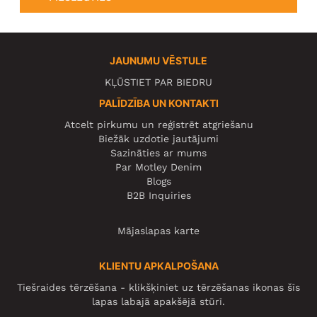
JAUNUMU VĒSTULE
KĻŪSTIET PAR BIEDRU
PALĪDZĪBA UN KONTAKTI
Atcelt pirkumu un reģistrēt atgriešanu
Biežāk uzdotie jautājumi
Sazināties ar mums
Par Motley Denim
Blogs
B2B Inquiries
Mājaslapas karte
KLIENTU APKALPOŠANA
Tiešraides tērzēšana - klikšķiniet uz tērzēšanas ikonas šīs
lapas labajā apakšējā stūrī.