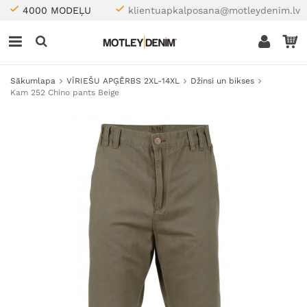
4000 MODEĻU
klientuapkalposana@motleydenim.lv
Sākumlapa
VĪRIEŠU APĢĒRBS 2XL-14XL
Džinsi un bikses
Kam 252 Chino pants Beige