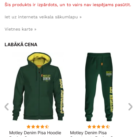
Šis produkts ir izpārdots, un to vairs nav iespējams pasūtīt.
Iet uz interneta veikala sākumlapu »
Vietnes karte »
LABĀKĀ CENA
kls
Motley Denim Pisa Hoodie
Motley Denim Pisa
Mo