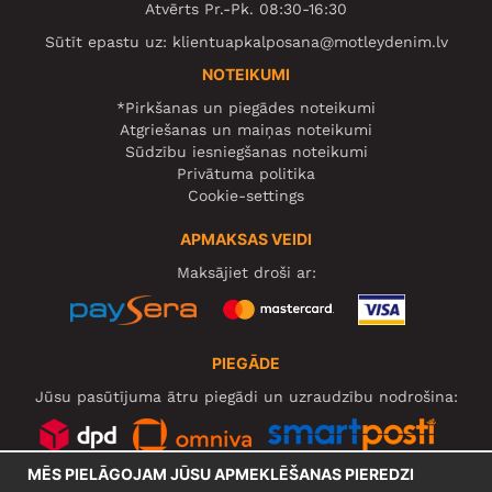
Atvērts Pr.-Pk. 08:30-16:30
Sūtīt epastu uz:
klientuapkalposana@motleydenim.lv
NOTEIKUMI
*Pirkšanas un piegādes noteikumi
Atgriešanas un maiņas noteikumi
Sūdzību iesniegšanas noteikumi
Privātuma politika
Cookie-settings
APMAKSAS VEIDI
Maksājiet droši ar:
PIEGĀDE
Jūsu pasūtījuma ātru piegādi un uzraudzību nodrošina:
MĒS PIELĀGOJAM JŪSU APMEKLĒŠANAS PIEREDZI
SOCIĀLIE TĪKLI