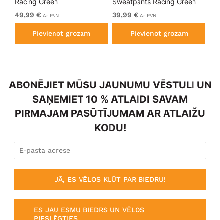
Racing Green
Sweatpants Racing Green
Bl
49,99 €
39,99 €
49
Ar PVN
Ar PVN
Pievienot grozam
Pievienot grozam
ABONĒJIET MŪSU JAUNUMU VĒSTULI UN
SAŅEMIET 10 % ATLAIDI SAVAM
PIRMAJAM PASŪTĪJUMAM AR ATLAIŽU
KODU!
JĀ, ES VĒLOS KĻŪT PAR BIEDRU!
ES JAU ESMU BIEDRS UN VĒLOS
PIESLĒGTIES