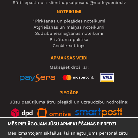
Sūtīt epastu uz:
klientuapkalposana@motleydenim.lv
NOTEIKUMI
*Pirkšanas un piegādes noteikumi
Atgriešanas un maiņas noteikumi
Sūdzību iesniegšanas noteikumi
Privātuma politika
Cookie-settings
APMAKSAS VEIDI
Maksājiet droši ar:
PIEGĀDE
Jūsu pasūtījuma ātru piegādi un uzraudzību nodrošina:
MĒS PIELĀGOJAM JŪSU APMEKLĒŠANAS PIEREDZI
SOCIĀLIE TĪKLI
Mēs izmantojam sīkfailus, lai sniegtu jums personalizētu