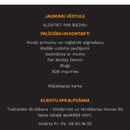
JAUNUMU VĒSTULE
KĻŪSTIET PAR BIEDRU
PALĪDZĪBA UN KONTAKTI
Atcelt pirkumu un reģistrēt atgriešanu
Biežāk uzdotie jautājumi
Sazināties ar mums
Par Motley Denim
Blogs
B2B Inquiries
Mājaslapas karte
KLIENTU APKALPOŠANA
Tiešraides tērzēšana - klikšķiniet uz tērzēšanas ikonas šīs
lapas labajā apakšējā stūrī.
Atvērts Pr.-Pk. 08:30-16:30