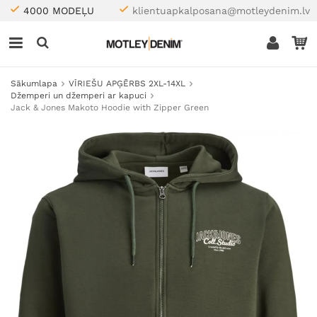
4000 MODEĻU
klientuapkalposana@motleydenim.lv
Sākumlapa
VĪRIEŠU APĢĒRBS 2XL-14XL
Džemperi un džemperi ar kapuci
Jack & Jones Makoto Hoodie with Zipper Green