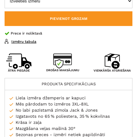
PIEVIENOT GROZAM
Prece ir noliktavā
Izmēru tabula
DROŠAS MAKSĀJUMU
ĀTRA PIEGĀDE
VIENKĀRŠA ATGRIEŠANA
PRODUKTA SPECIFIKĀCIJAS
Liela izmēra džemperis ar kapuci
Mēs pārdodam to izmēros 3XL-8XL
No labi pazīstamā zīmola Jack & Jones
Izgatavots no 65 % poliestera, 35 % kokvilnas
Krāsa ir zaļa
Mazgāšana veļas mašīnā 30°
Sezonas preces - izmēri netiek papildināti