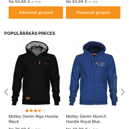
No 54,99 €
No 54,99 €
No
Ar PVN
Ar PVN
Pievienot grozam
Pievienot grozam
POPULĀRĀKĀS PRECES
Motley Denim Riga Hoodie
Motley Denim Munich
Mo
Black
Hoodie Royal Blue
Bl
No 39,99 €
No 49,99 €
No