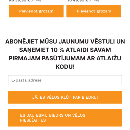
Ar PVN
Ar PVN
Pievienot grozam
Pievienot grozam
ABONĒJIET MŪSU JAUNUMU VĒSTULI UN
SAŅEMIET 10 % ATLAIDI SAVAM
PIRMAJAM PASŪTĪJUMAM AR ATLAIŽU
KODU!
JĀ, ES VĒLOS KĻŪT PAR BIEDRU!
ES JAU ESMU BIEDRS UN VĒLOS
PIESLĒGTIES