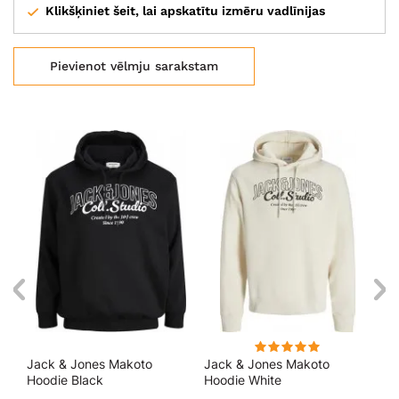
Klikšķiniet šeit, lai apskatītu izmēru vadlīnijas
Pievienot vēlmju sarakstam
Jack & Jones Makoto
Jack & Jones Makoto
Ja
Hoodie Black
Hoodie White
Ho