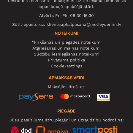
Tiešraides tērzēšana - klikšķiniet uz tērzēšanas ikonas šīs
lapas labajā apakšējā stūrī.
Atvērts Pr.-Pk. 08:30-16:30
Sūtīt epastu uz:
klientuapkalposana@motleydenim.lv
NOTEIKUMI
*Pirkšanas un piegādes noteikumi
Atgriešanas un maiņas noteikumi
Sūdzību iesniegšanas noteikumi
Privātuma politika
Cookie-settings
APMAKSAS VEIDI
Maksājiet droši ar:
PIEGĀDE
Jūsu pasūtījuma ātru piegādi un uzraudzību nodrošina: