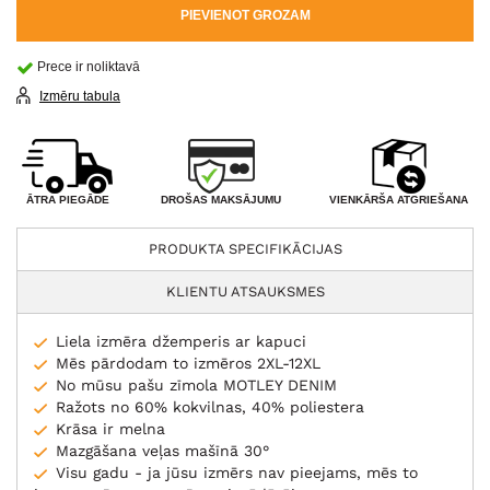
PIEVIENOT GROZAM
Prece ir noliktavā
Izmēru tabula
DROŠAS MAKSĀJUMU
ĀTRA PIEGĀDE
VIENKĀRŠA ATGRIEŠANA
PRODUKTA SPECIFIKĀCIJAS
KLIENTU ATSAUKSMES
Liela izmēra džemperis ar kapuci
Mēs pārdodam to izmēros 2XL-12XL
No mūsu pašu zīmola MOTLEY DENIM
Ražots no 60% kokvilnas, 40% poliestera
Krāsa ir melna
Mazgāšana veļas mašīnā 30°
Visu gadu - ja jūsu izmērs nav pieejams, mēs to