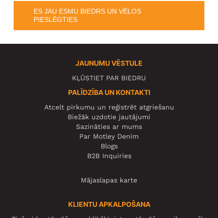
ES JAU ESMU BIEDRS UN VĒLOS
PIESLĒGTIES
JAUNUMU VĒSTULE
KĻŪSTIET PAR BIEDRU
PALĪDZĪBA UN KONTAKTI
Atcelt pirkumu un reģistrēt atgriešanu
Biežāk uzdotie jautājumi
Sazināties ar mums
Par Motley Denim
Blogs
B2B Inquiries
Mājaslapas karte
KLIENTU APKALPOŠANA