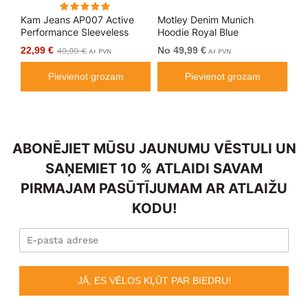
aka
Kam Jeans AP007 Active
Motley Denim Munich
Mo
Performance Sleeveless
Hoodie Royal Blue
Bl
Hoody Grey
22,99 €
No 49,99 €
No
49,99 €
Ar PVN
Ar PVN
Pievienot grozam
Pievienot grozam
ABONĒJIET MŪSU JAUNUMU VĒSTULI UN
SAŅEMIET 10 % ATLAIDI SAVAM
PIRMAJAM PASŪTĪJUMAM AR ATLAIŽU
KODU!
JĀ, ES VĒLOS KĻŪT PAR BIEDRU!