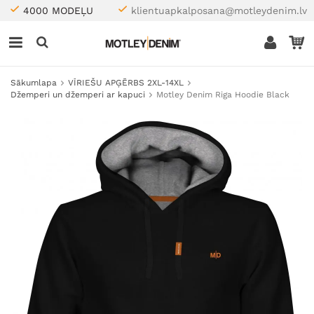
4000 MODEĻU
klientuapkalposana@motleydenim.lv
Sākumlapa
VĪRIEŠU APĢĒRBS 2XL-14XL
Džemperi un džemperi ar kapuci
Motley Denim Riga Hoodie Black