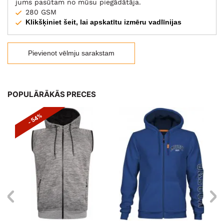
jums pasūtam no mūsu piegādātāja.
280 GSM
Klikšķiniet šeit, lai apskatītu izmēru vadlīnijas
Pievienot vēlmju sarakstam
POPULĀRĀKĀS PRECES
- 54%