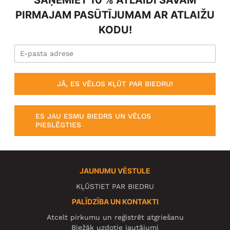
SAŅEMIET 10 % ATLAIDI SAVAM
PIRMAJAM PASŪTĪJUMAM AR ATLAIŽU
KODU!
JĀ, ES VĒLOS KĻŪT PAR BIEDRU!
ES JAU ESMU BIEDRS UN VĒLOS
PIESLĒGTIES
JAUNUMU VĒSTULE
KĻŪSTIET PAR BIEDRU
PALĪDZĪBA UN KONTAKTI
Atcelt pirkumu un reģistrēt atgriešanu
Biežāk uzdotie jautājumi