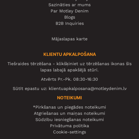
Sazināties ar mums
Par Motley Denim
Blogs
B2B Inquiries
Mājaslapas karte
KLIENTU APKALPOŠANA
Tiešraides tērzēšana - klikšķiniet uz tērzēšanas ikonas šīs
lapas labajā apakšējā stūrī.
Atvērts Pr.-Pk. 08:30-16:30
Sūtīt epastu uz:
klientuapkalposana@motleydenim.lv
NOTEIKUMI
*Pirkšanas un piegādes noteikumi
Atgriešanas un maiņas noteikumi
Sūdzību iesniegšanas noteikumi
Privātuma politika
Cookie-settings