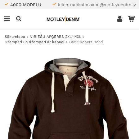
4000 MODEĻU
klientuapkalposana@motleydenim.lv
Sākumlapa
VĪRIEŠU APĢĒRBS 2XL-14XL
Džemperi un džemperi ar kapuci
D555 Robert Hood