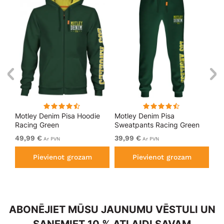
kls
Motley Denim Pisa Hoodie
Motley Denim Pisa
Mo
Racing Green
Sweatpants Racing Green
Bl
49,99 €
39,99 €
49
Ar PVN
Ar PVN
Pievienot grozam
Pievienot grozam
ABONĒJIET MŪSU JAUNUMU VĒSTULI UN