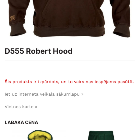
D555 Robert Hood
Šis produkts ir izpārdots, un to vairs nav iespējams pasūtīt.
Iet uz interneta veikala sākumlapu »
Vietnes karte »
LABĀKĀ CENA