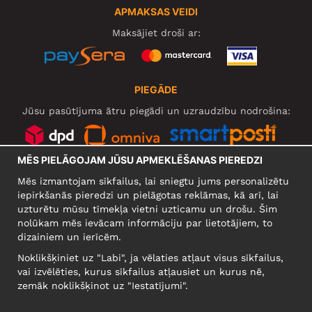
APMAKSAS VEIDI
Maksājiet droši ar:
PIEGĀDE
Jūsu pasūtījuma ātru piegādi un uzraudzību nodrošina:
MĒS PIELĀGOJAM JŪSU APMEKLĒŠANAS PIEREDZI
SOCIĀLIE TĪKLI
Mēs izmantojam sīkfailus, lai sniegtu jums personalizētu
iepirkšanās pieredzi un pielāgotas reklāmas, kā arī, lai
uzturētu mūsu tīmekļa vietni uzticamu un drošu. Šim
nolūkam mēs ievācam informāciju par lietotājiem, to
UZŅĒMUMS
dizainiem un ierīcēm.
Motley Denim Europe OÜ
Noklikšķiniet uz "Labi", ja vēlaties atļaut visus sīkfailus,
Narva mnt 5, EE-10117 Tallinn
vai izvēlēties, kurus sīkfailus atļausiet un kurus nē,
Reg: 12356245
zemāk noklikšķinot uz "Iestatījumi".
Uzmanību! Nesūtiet preces atpakaļ uz šo adresi!