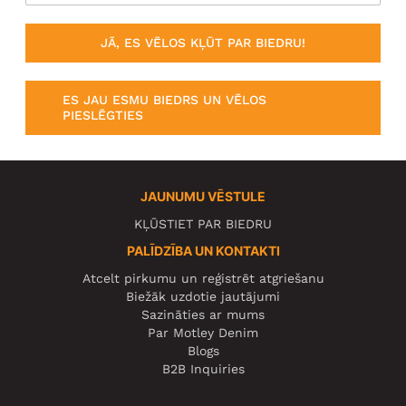
JĀ, ES VĒLOS KĻŪT PAR BIEDRU!
ES JAU ESMU BIEDRS UN VĒLOS
PIESLĒGTIES
JAUNUMU VĒSTULE
KĻŪSTIET PAR BIEDRU
PALĪDZĪBA UN KONTAKTI
Atcelt pirkumu un reģistrēt atgriešanu
Biežāk uzdotie jautājumi
Sazināties ar mums
Par Motley Denim
Blogs
B2B Inquiries