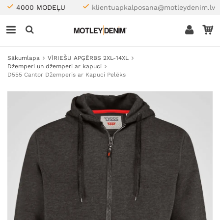
4000 MODEĻU
klientuapkalposana@motleydenim.lv
Sākumlapa
VĪRIEŠU APĢĒRBS 2XL-14XL
Džemperi un džemperi ar kapuci
D555 Cantor Džemperis ar Kapuci Pelēks