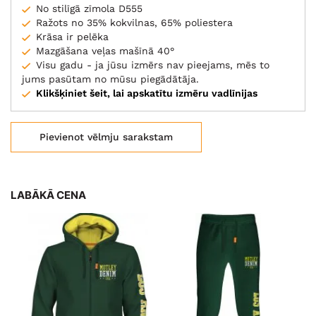
No stilīgā zīmola D555
Ražots no 35% kokvilnas, 65% poliestera
Krāsa ir pelēka
Mazgāšana veļas mašīnā 40°
Visu gadu - ja jūsu izmērs nav pieejams, mēs to
jums pasūtam no mūsu piegādātāja.
Klikšķiniet šeit, lai apskatītu izmēru vadlīnijas
Pievienot vēlmju sarakstam
LABĀKĀ CENA