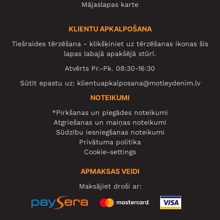
Mājaslapas karte
KLIENTU APKALPOŠANA
Tiešraides tērzēšana - klikšķiniet uz tērzēšanas ikonas šīs
lapas labajā apakšējā stūrī.
Atvērts Pr.-Pk. 08:30-16:30
Sūtīt epastu uz:
klientuapkalposana@motleydenim.lv
NOTEIKUMI
*Pirkšanas un piegādes noteikumi
Atgriešanas un maiņas noteikumi
Sūdzību iesniegšanas noteikumi
Privātuma politika
Cookie-settings
APMAKSAS VEIDI
Maksājiet droši ar: