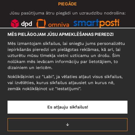
PIEGĀDE
Jūsu pasūtījuma ātru piegādi un uzraudzību nodrošina:
MĒS PIELĀGOJAM JŪSU APMEKLĒŠANAS PIEREDZI
SOCIĀLIE TĪKLI
Mēs izmantojam sīkfailus, lai sniegtu jums personalizētu
iepirkšanās pieredzi un pielāgotas reklāmas, kā arī, lai
uzturētu mūsu tīmekļa vietni uzticamu un drošu. Šim
nolūkam mēs ievācam informāciju par lietotājiem, to
UZŅĒMUMS
dizainiem un ierīcēm.
Motley Denim Europe OÜ
Noklikšķiniet uz "Labi", ja vēlaties atļaut visus sīkfailus,
Narva mnt 5, EE-10117 Tallinn
vai izvēlēties, kurus sīkfailus atļausiet un kurus nē,
Reg: 12356245
zemāk noklikšķinot uz "Iestatījumi".
Uzmanību! Nesūtiet preces atpakaļ uz šo adresi!
Es atļauju sīkfailus!
LATVIJA/LATVIEŠU
↓