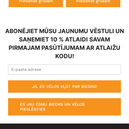
Pievienot grozam
Pievienot grozam
ABONĒJIET MŪSU JAUNUMU VĒSTULI UN
SAŅEMIET 10 % ATLAIDI SAVAM
PIRMAJAM PASŪTĪJUMAM AR ATLAIŽU
KODU!
JĀ, ES VĒLOS KĻŪT PAR BIEDRU!
ES JAU ESMU BIEDRS UN VĒLOS
PIESLĒGTIES