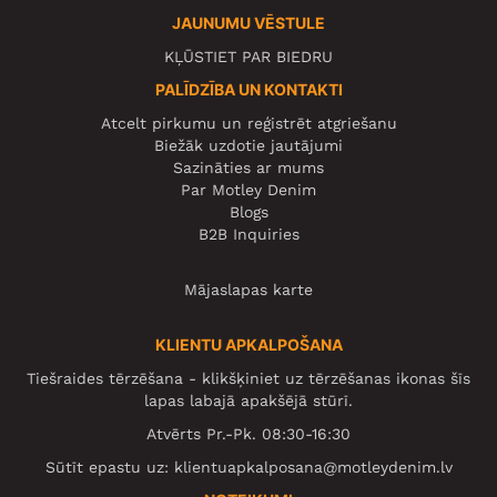
JAUNUMU VĒSTULE
KĻŪSTIET PAR BIEDRU
PALĪDZĪBA UN KONTAKTI
Atcelt pirkumu un reģistrēt atgriešanu
Biežāk uzdotie jautājumi
Sazināties ar mums
Par Motley Denim
Blogs
B2B Inquiries
Mājaslapas karte
KLIENTU APKALPOŠANA
Tiešraides tērzēšana - klikšķiniet uz tērzēšanas ikonas šīs
lapas labajā apakšējā stūrī.
Atvērts Pr.-Pk. 08:30-16:30
Sūtīt epastu uz:
klientuapkalposana@motleydenim.lv