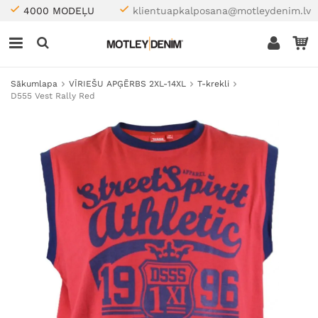
4000 MODEĻU
klientuapkalposana@motleydenim.lv
Sākumlapa
VĪRIEŠU APĢĒRBS 2XL-14XL
T-krekli
D555 Vest Rally Red