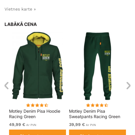
Vietnes karte »
LABĀKĀ CENA
kls
Motley Denim Pisa Hoodie
Motley Denim Pisa
Mo
Racing Green
Sweatpants Racing Green
Bl
49,99 €
39,99 €
49
Ar PVN
Ar PVN