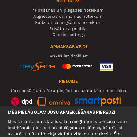
NOTEIKUMI
*Pirkšanas un piegādes noteikumi
Atgriešanas un maiņas noteikumi
Sūdzību iesniegšanas noteikumi
Privātuma politika
Cookie-settings
APMAKSAS VEIDI
Maksājiet droši ar:
PIEGĀDE
Jūsu pasūtījuma ātru piegādi un uzraudzību nodrošina:
MĒS PIELĀGOJAM JŪSU APMEKLĒŠANAS PIEREDZI
SOCIĀLIE TĪKLI
Mēs izmantojam sīkfailus, lai sniegtu jums personalizētu
iepirkšanās pieredzi un pielāgotas reklāmas, kā arī, lai
uzturētu mūsu tīmekļa vietni uzticamu un drošu. Šim