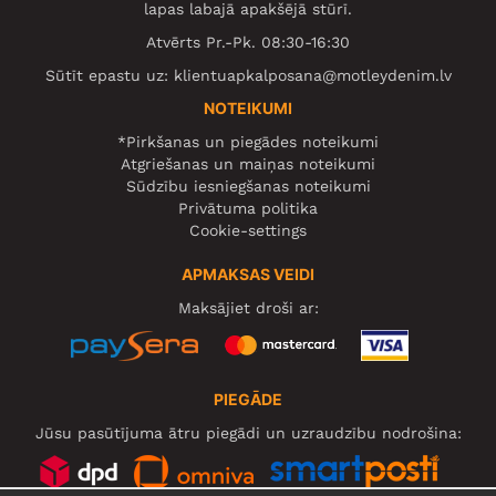
lapas labajā apakšējā stūrī.
Atvērts Pr.-Pk. 08:30-16:30
Sūtīt epastu uz:
klientuapkalposana@motleydenim.lv
NOTEIKUMI
*Pirkšanas un piegādes noteikumi
Atgriešanas un maiņas noteikumi
Sūdzību iesniegšanas noteikumi
Privātuma politika
Cookie-settings
APMAKSAS VEIDI
Maksājiet droši ar:
PIEGĀDE
Jūsu pasūtījuma ātru piegādi un uzraudzību nodrošina: