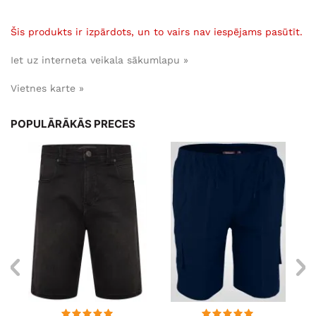
Šis produkts ir izpārdots, un to vairs nav iespējams pasūtīt.
Iet uz interneta veikala sākumlapu »
Vietnes karte »
POPULĀRĀKĀS PRECES