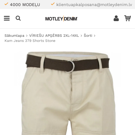
4000 MODEĻU
klientuapkalposana@motleydenim.lv
Sākumlapa
VĪRIEŠU APĢĒRBS 2XL-14XL
Šorti
Kam Jeans 379 Shorts Stone