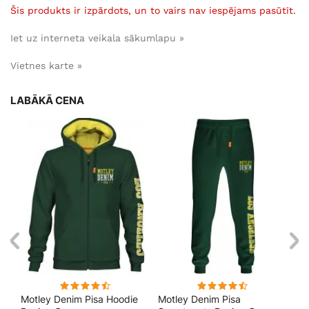
Šis produkts ir izpārdots, un to vairs nav iespējams pasūtīt.
Iet uz interneta veikala sākumlapu »
Vietnes karte »
LABĀKĀ CENA
kls
Motley Denim Pisa Hoodie
Motley Denim Pisa
Mo