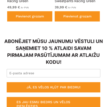
Racing Green
Sweatpants Racing Green
Bl
49,99 €
39,99 €
49
Ar PVN
Ar PVN
Pievienot grozam
Pievienot grozam
ABONĒJIET MŪSU JAUNUMU VĒSTULI UN
SAŅEMIET 10 % ATLAIDI SAVAM
PIRMAJAM PASŪTĪJUMAM AR ATLAIŽU
KODU!
JĀ, ES VĒLOS KĻŪT PAR BIEDRU!
ES JAU ESMU BIEDRS UN VĒLOS
PIESLĒGTIES