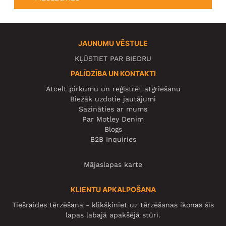
JAUNUMU VĒSTULE
KĻŪSTIET PAR BIEDRU
PALĪDZĪBA UN KONTAKTI
Atcelt pirkumu un reģistrēt atgriešanu
Biežāk uzdotie jautājumi
Sazināties ar mums
Par Motley Denim
Blogs
B2B Inquiries
Mājaslapas karte
KLIENTU APKALPOŠANA
Tiešraides tērzēšana - klikšķiniet uz tērzēšanas ikonas šīs
lapas labajā apakšējā stūrī.