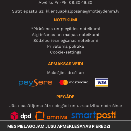
Atvērts Pr.-Pk. 08:30-16:30
Sūtīt epastu uz:
klientuapkalposana@motleydenim.lv
NOTEIKUMI
*Pirkšanas un piegādes noteikumi
Atgriešanas un maiņas noteikumi
Sūdzību iesniegšanas noteikumi
Privātuma politika
Cookie-settings
APMAKSAS VEIDI
Maksājiet droši ar:
PIEGĀDE
Jūsu pasūtījuma ātru piegādi un uzraudzību nodrošina:
MĒS PIELĀGOJAM JŪSU APMEKLĒŠANAS PIEREDZI
SOCIĀLIE TĪKLI