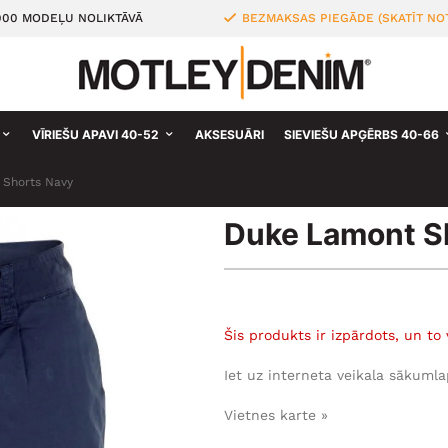
000 MODEĻU NOLIKTĀVĀ
BEZMAKSAS PIEGĀDE (SKATĪT NO
VĪRIEŠU APAVI 40-52
AKSESUĀRI
SIEVIEŠU APĢĒRBS 40-66
 Shorts Navy
Duke Lamont S
Šis produkts ir izpārdots, un to 
Iet uz interneta veikala sākumla
Vietnes karte »