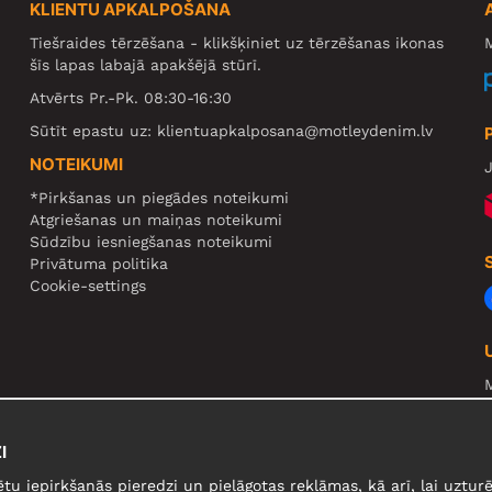
KLIENTU APKALPOŠANA
Tiešraides tērzēšana - klikšķiniet uz tērzēšanas ikonas
M
šīs lapas labajā apakšējā stūrī.
Atvērts Pr.-Pk. 08:30-16:30
Sūtīt epastu uz:
klientuapkalposana@motleydenim.lv
NOTEIKUMI
J
*Pirkšanas un piegādes noteikumi
Atgriešanas un maiņas noteikumi
Sūdzību iesniegšanas noteikumi
Privātuma politika
Cookie-settings
N
R
I
U
ētu iepirkšanās pieredzi un pielāgotas reklāmas, kā arī, lai uzt