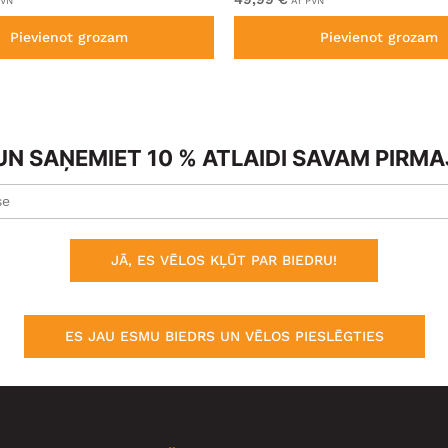
PVN
Ar PVN
Pievienot grozam
Pievienot grozam
N SAŅEMIET 10 % ATLAIDI SAVAM PIRM
JĀ, ES VĒLOS KĻŪT PAR BIEDRU!
ES JAU ESMU BIEDRS UN VĒLOS PIESLĒGTIES