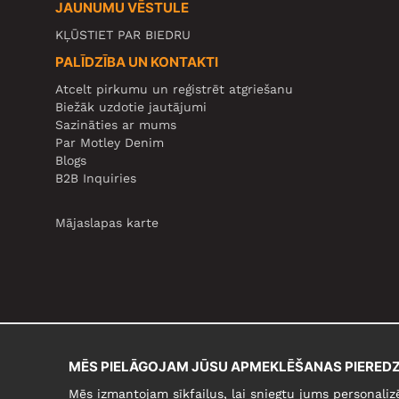
JAUNUMU VĒSTULE
KĻŪSTIET PAR BIEDRU
PALĪDZĪBA UN KONTAKTI
Atcelt pirkumu un reģistrēt atgriešanu
Biežāk uzdotie jautājumi
Sazināties ar mums
Par Motley Denim
Blogs
B2B Inquiries
Mājaslapas karte
MĒS PIELĀGOJAM JŪSU APMEKLĒŠANAS PIEREDZ
Mēs izmantojam sīkfailus, lai sniegtu jums personaliz