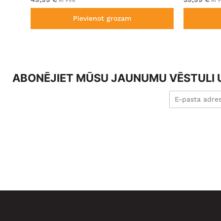
Ar PVN
Ar 
Pievienot grozam
ABONĒJIET MŪSU JAUNUMU VĒSTULI U