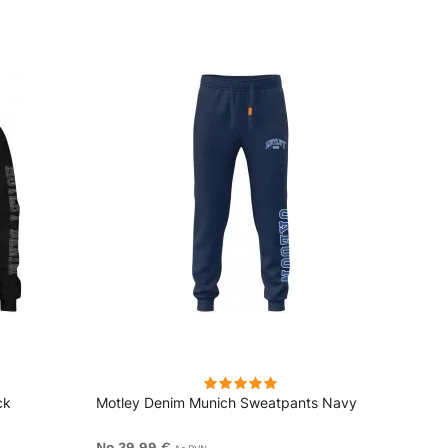
ck
Motley Denim Munich Sweatpants Navy
Motle
No 39,99 €
No 49