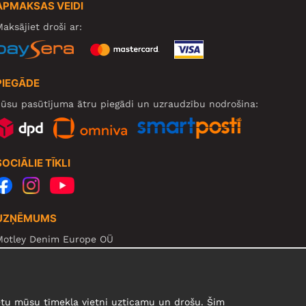
APMAKSAS VEIDI
aksājiet droši ar:
PIEGĀDE
ūsu pasūtījuma ātru piegādi un uzraudzību nodrošina:
SOCIĀLIE TĪKLI
UZŅĒMUMS
Motley Denim Europe OÜ
arva mnt 5, EE-10117 Tallinn
eg: 12356245
zmanību! Nesūtiet preces atpakaļ uz šo adresi!
urētu mūsu tīmekļa vietni uzticamu un drošu. Šim