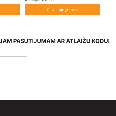
Ar PVN
Pievienot grozam
AJAM PASŪTĪJUMAM AR ATLAIŽU KODU!