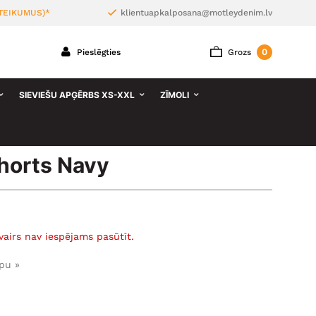
TEIKUMUS)*
klientuapkalposana@motleydenim.lv
0
Pieslēgties
Grozs
SIEVIEŠU APĢĒRBS XS-XXL
ZĪMOLI
horts Navy
vairs nav iespējams pasūtīt.
pu »