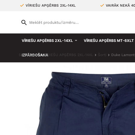
VĪRIEŠU APĢĒRBS 2XL-14XL
VAIRĀK NEKĀ 4
VĪRIEŠU APĢĒRBS 2XL-14XL
VĪRIEŠU APĢĒRBS MT-6XLT
Sākumlapa
IZPĀRDOŠANA
VĪRIEŠU APĢĒRBS 2XL-14XL
Šorti
Duke Lamont