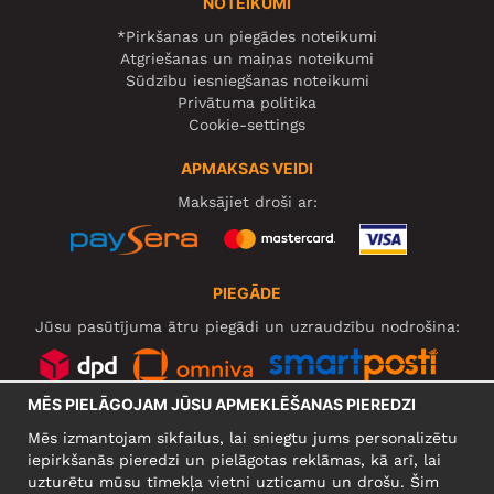
NOTEIKUMI
*Pirkšanas un piegādes noteikumi
Atgriešanas un maiņas noteikumi
Sūdzību iesniegšanas noteikumi
Privātuma politika
Cookie-settings
APMAKSAS VEIDI
Maksājiet droši ar:
PIEGĀDE
Jūsu pasūtījuma ātru piegādi un uzraudzību nodrošina:
MĒS PIELĀGOJAM JŪSU APMEKLĒŠANAS PIEREDZI
SOCIĀLIE TĪKLI
Mēs izmantojam sīkfailus, lai sniegtu jums personalizētu
iepirkšanās pieredzi un pielāgotas reklāmas, kā arī, lai
uzturētu mūsu tīmekļa vietni uzticamu un drošu. Šim