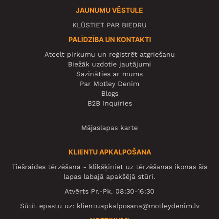
JAUNUMU VĒSTULE
KĻŪSTIET PAR BIEDRU
PALĪDZĪBA UN KONTAKTI
Atcelt pirkumu un reģistrēt atgriešanu
Biežāk uzdotie jautājumi
Sazināties ar mums
Par Motley Denim
Blogs
B2B Inquiries
Mājaslapas karte
KLIENTU APKALPOŠANA
Tiešraides tērzēšana - klikšķiniet uz tērzēšanas ikonas šīs
lapas labajā apakšējā stūrī.
Atvērts Pr.-Pk. 08:30-16:30
Sūtīt epastu uz:
klientuapkalposana@motleydenim.lv