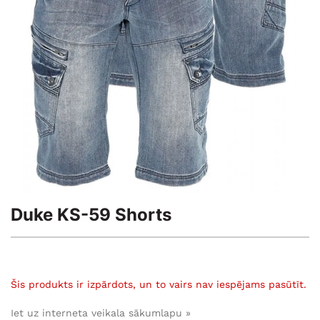
Duke KS-59 Shorts
Šis produkts ir izpārdots, un to vairs nav iespējams pasūtīt.
Iet uz interneta veikala sākumlapu »