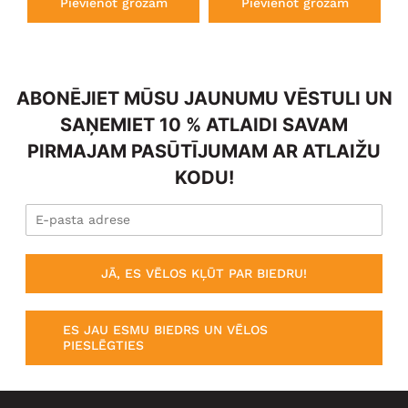
Pievienot grozam
Pievienot grozam
ABONĒJIET MŪSU JAUNUMU VĒSTULI UN
SAŅEMIET 10 % ATLAIDI SAVAM
PIRMAJAM PASŪTĪJUMAM AR ATLAIŽU
KODU!
JĀ, ES VĒLOS KĻŪT PAR BIEDRU!
ES JAU ESMU BIEDRS UN VĒLOS
PIESLĒGTIES