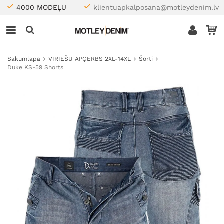
4000 MODEĻU
klientuapkalposana@motleydenim.lv
Sākumlapa
VĪRIEŠU APĢĒRBS 2XL-14XL
Šorti
Duke KS-59 Shorts