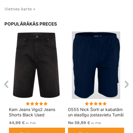
Vietnes karte »
POPULĀRĀKĀS PRECES
tām
Kam Jeans Vigo2 Jeans
D555 Nick Šorti ar kabatām
Ka
aki
Shorts Black Used
un elastīgu jostasvietu Tumši
Do
zili
Sh
44,99 €
No 59,99 €
54
Ar PVN
Ar PVN