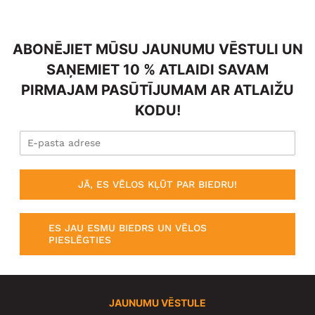
ABONĒJIET MŪSU JAUNUMU VĒSTULI UN
SAŅEMIET 10 % ATLAIDI SAVAM
PIRMAJAM PASŪTĪJUMAM AR ATLAIŽU
KODU!
JĀ, ES VĒLOS KĻŪT PAR BIEDRU!
ES JAU ESMU BIEDRS UN VĒLOS
PIESLĒGTIES
JAUNUMU VĒSTULE