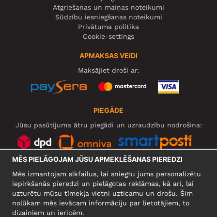
Atgriešanas un maiņas noteikumi
Sūdzību iesniegšanas noteikumi
Privātuma politika
Cookie-settings
APMAKSAS VEIDI
Maksājiet droši ar:
PIEGĀDE
Jūsu pasūtījuma ātru piegādi un uzraudzību nodrošina:
MĒS PIELĀGOJAM JŪSU APMEKLĒŠANAS PIEREDZI
SOCIĀLIE TĪKLI
Mēs izmantojam sīkfailus, lai sniegtu jums personalizētu
iepirkšanās pieredzi un pielāgotas reklāmas, kā arī, lai
uzturētu mūsu tīmekļa vietni uzticamu un drošu. Šim
nolūkam mēs ievācam informāciju par lietotājiem, to
UZŅĒMUMS
dizainiem un ierīcēm.