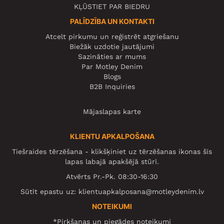
KĻŪSTIET PAR BIEDRU
PALĪDZĪBA UN KONTAKTI
Atcelt pirkumu un reģistrēt atgriešanu
Biežāk uzdotie jautājumi
Sazināties ar mums
Par Motley Denim
Blogs
B2B Inquiries
Mājaslapas karte
KLIENTU APKALPOŠANA
Tiešraides tērzēšana - klikšķiniet uz tērzēšanas ikonas šīs
lapas labajā apakšējā stūrī.
Atvērts Pr.-Pk. 08:30-16:30
Sūtīt epastu uz:
klientuapkalposana@motleydenim.lv
NOTEIKUMI
*Pirkšanas un piegādes noteikumi