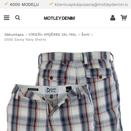
4000 MODEĻU
klientuapkalposana@motleydenim.lv
Sākumlapa
VĪRIEŠU APĢĒRBS 2XL-14XL
Šorti
D555 Savoy Navy Shorts