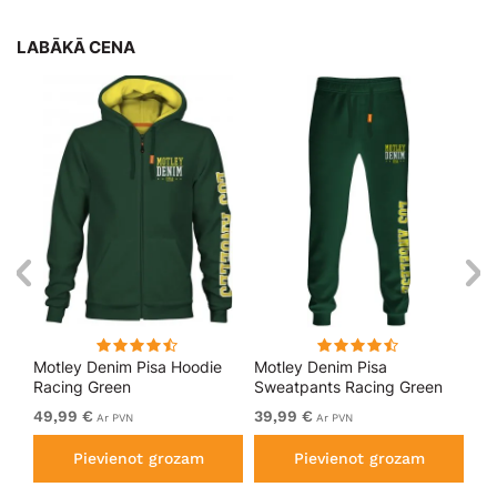
LABĀKĀ CENA
kls
Motley Denim Pisa Hoodie
Motley Denim Pisa
Mo
Racing Green
Sweatpants Racing Green
Bl
49,99 €
39,99 €
49
Ar PVN
Ar PVN
Pievienot grozam
Pievienot grozam