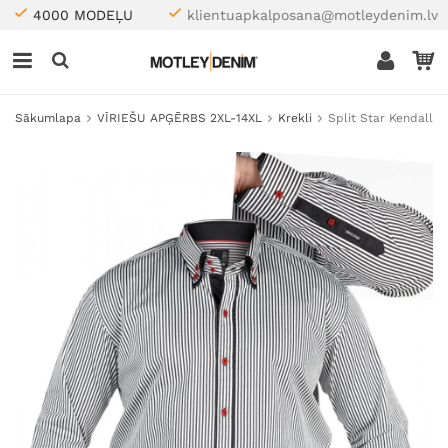
4000 MODEĻU
klientuapkalposana@motleydenim.lv
Sākumlapa
VĪRIEŠU APĢĒRBS 2XL-14XL
Krekli
Split Star Kendall