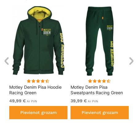
kls
Motley Denim Pisa Hoodie
Motley Denim Pisa
Mo
Racing Green
Sweatpants Racing Green
Bl
49,99 €
39,99 €
49
Ar PVN
Ar PVN
Pievienot grozam
Pievienot grozam