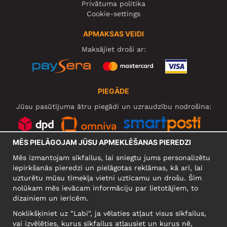
Privātuma politika
Cookie-settings
APMAKSAS VEIDI
Maksājiet droši ar:
PIEGĀDE
Jūsu pasūtījuma ātru piegādi un uzraudzību nodrošina:
MĒS PIELĀGOJAM JŪSU APMEKLĒŠANAS PIEREDZI
SOCIĀLIE TĪKLI
Mēs izmantojam sīkfailus, lai sniegtu jums personalizētu
iepirkšanās pieredzi un pielāgotas reklāmas, kā arī, lai
uzturētu mūsu tīmekļa vietni uzticamu un drošu. Šim
nolūkam mēs ievācam informāciju par lietotājiem, to
UZŅĒMUMS
dizainiem un ierīcēm.
Motley Denim Europe OÜ
Noklikšķiniet uz "Labi", ja vēlaties atļaut visus sīkfailus,
Narva mnt 5, EE-10117 Tallinn
vai izvēlēties, kurus sīkfailus atļausiet un kurus nē,
Reg: 12356245