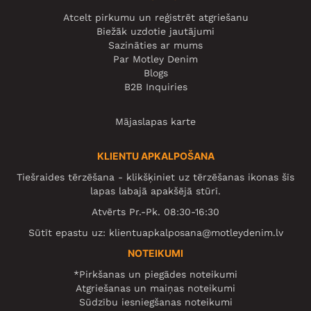
Atcelt pirkumu un reģistrēt atgriešanu
Biežāk uzdotie jautājumi
Sazināties ar mums
Par Motley Denim
Blogs
B2B Inquiries
Mājaslapas karte
KLIENTU APKALPOŠANA
Tiešraides tērzēšana - klikšķiniet uz tērzēšanas ikonas šīs
lapas labajā apakšējā stūrī.
Atvērts Pr.-Pk. 08:30-16:30
Sūtīt epastu uz:
klientuapkalposana@motleydenim.lv
NOTEIKUMI
*Pirkšanas un piegādes noteikumi
Atgriešanas un maiņas noteikumi
Sūdzību iesniegšanas noteikumi