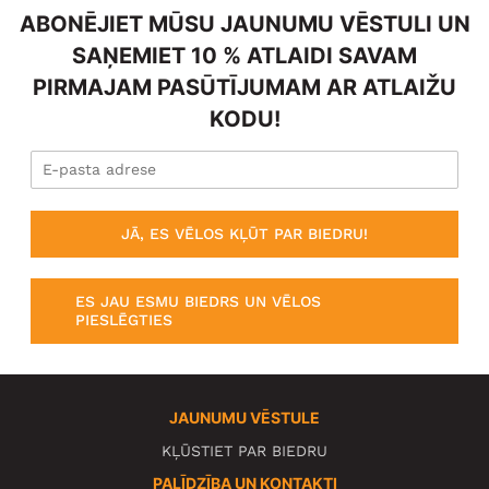
ABONĒJIET MŪSU JAUNUMU VĒSTULI UN
SAŅEMIET 10 % ATLAIDI SAVAM
PIRMAJAM PASŪTĪJUMAM AR ATLAIŽU
KODU!
JĀ, ES VĒLOS KĻŪT PAR BIEDRU!
ES JAU ESMU BIEDRS UN VĒLOS
PIESLĒGTIES
JAUNUMU VĒSTULE
KĻŪSTIET PAR BIEDRU
PALĪDZĪBA UN KONTAKTI