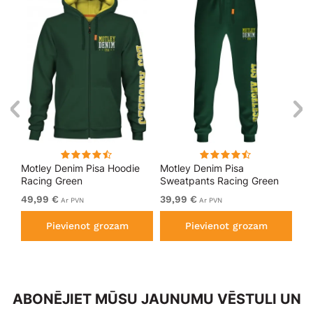
kls
Motley Denim Pisa Hoodie
Motley Denim Pisa
Mo
Racing Green
Sweatpants Racing Green
Bl
49,99 €
39,99 €
49
Ar PVN
Ar PVN
Pievienot grozam
Pievienot grozam
ABONĒJIET MŪSU JAUNUMU VĒSTULI UN