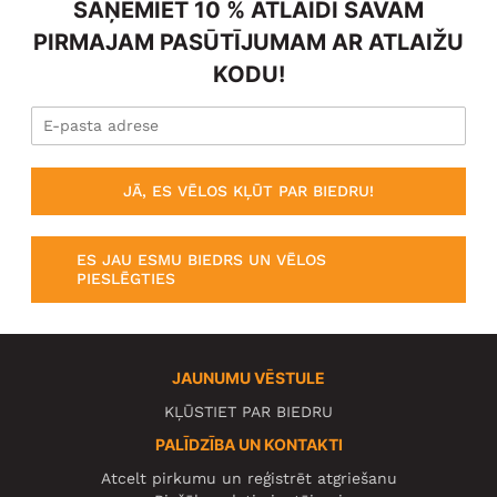
SAŅEMIET 10 % ATLAIDI SAVAM
PIRMAJAM PASŪTĪJUMAM AR ATLAIŽU
KODU!
JĀ, ES VĒLOS KĻŪT PAR BIEDRU!
ES JAU ESMU BIEDRS UN VĒLOS
PIESLĒGTIES
JAUNUMU VĒSTULE
KĻŪSTIET PAR BIEDRU
PALĪDZĪBA UN KONTAKTI
Atcelt pirkumu un reģistrēt atgriešanu