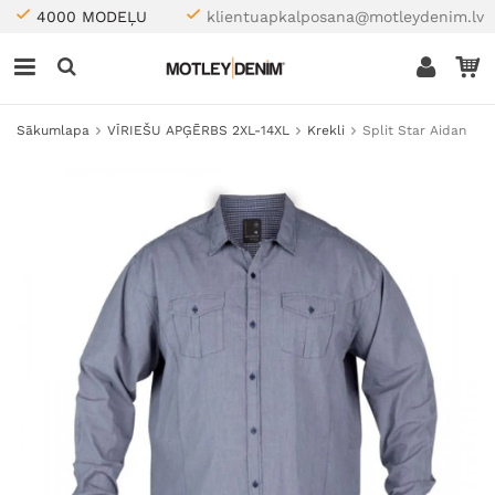
4000 MODEĻU
klientuapkalposana@motleydenim.lv
Sākumlapa
VĪRIEŠU APĢĒRBS 2XL-14XL
Krekli
Split Star Aidan