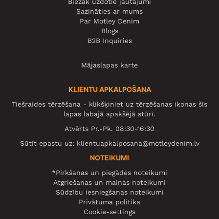
Biežāk uzdotie jautājumi
Sazināties ar mums
Par Motley Denim
Blogs
B2B Inquiries
Mājaslapas karte
KLIENTU APKALPOŠANA
Tiešraides tērzēšana - klikšķiniet uz tērzēšanas ikonas šīs
lapas labajā apakšējā stūrī.
Atvērts Pr.-Pk. 08:30-16:30
Sūtīt epastu uz:
klientuapkalposana@motleydenim.lv
NOTEIKUMI
*Pirkšanas un piegādes noteikumi
Atgriešanas un maiņas noteikumi
Sūdzību iesniegšanas noteikumi
Privātuma politika
Cookie-settings