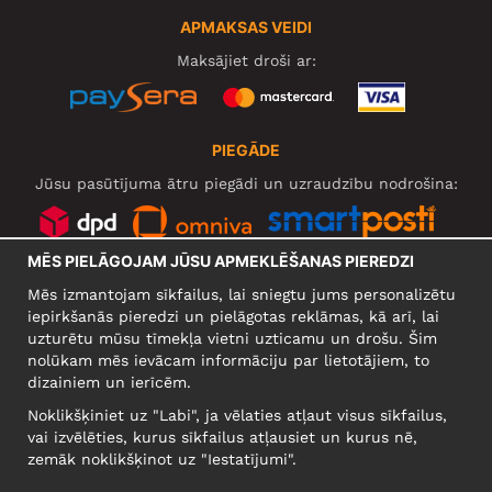
APMAKSAS VEIDI
Maksājiet droši ar:
PIEGĀDE
Jūsu pasūtījuma ātru piegādi un uzraudzību nodrošina:
MĒS PIELĀGOJAM JŪSU APMEKLĒŠANAS PIEREDZI
SOCIĀLIE TĪKLI
Mēs izmantojam sīkfailus, lai sniegtu jums personalizētu
iepirkšanās pieredzi un pielāgotas reklāmas, kā arī, lai
uzturētu mūsu tīmekļa vietni uzticamu un drošu. Šim
nolūkam mēs ievācam informāciju par lietotājiem, to
UZŅĒMUMS
dizainiem un ierīcēm.
Motley Denim Europe OÜ
Noklikšķiniet uz "Labi", ja vēlaties atļaut visus sīkfailus,
Narva mnt 5, EE-10117 Tallinn
vai izvēlēties, kurus sīkfailus atļausiet un kurus nē,
Reg: 12356245
zemāk noklikšķinot uz "Iestatījumi".
Uzmanību! Nesūtiet preces atpakaļ uz šo adresi!