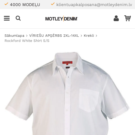
4000 MODEĻU
klientuapkalposana@motleydenim.lv
Sākumlapa
VĪRIEŠU APĢĒRBS 2XL-14XL
Krekli
Rockford White Shirt S/S