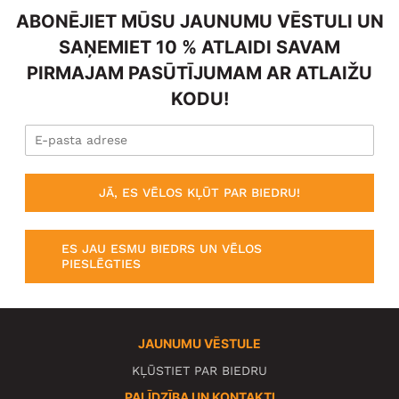
ABONĒJIET MŪSU JAUNUMU VĒSTULI UN
SAŅEMIET 10 % ATLAIDI SAVAM
PIRMAJAM PASŪTĪJUMAM AR ATLAIŽU
KODU!
JĀ, ES VĒLOS KĻŪT PAR BIEDRU!
ES JAU ESMU BIEDRS UN VĒLOS
PIESLĒGTIES
JAUNUMU VĒSTULE
KĻŪSTIET PAR BIEDRU
PALĪDZĪBA UN KONTAKTI