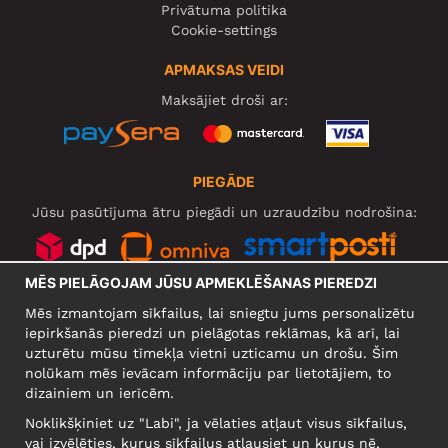
Privātuma politika
Cookie-settings
APMAKSAS VEIDI
Maksājiet droši ar:
PIEGĀDE
Jūsu pasūtījuma ātru piegādi un uzraudzību nodrošina:
MĒS PIELĀGOJAM JŪSU APMEKLĒŠANAS PIEREDZI
SOCIĀLIE TĪKLI
Mēs izmantojam sīkfailus, lai sniegtu jums personalizētu
iepirkšanās pieredzi un pielāgotas reklāmas, kā arī, lai
uzturētu mūsu tīmekļa vietni uzticamu un drošu. Šim
nolūkam mēs ievācam informāciju par lietotājiem, to
UZŅĒMUMS
dizainiem un ierīcēm.
Motley Denim Europe OÜ
Noklikšķiniet uz "Labi", ja vēlaties atļaut visus sīkfailus,
Narva mnt 5, EE-10117 Tallinn
vai izvēlēties, kurus sīkfailus atļausiet un kurus nē,