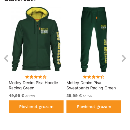
kls
Motley Denim Pisa Hoodie
Motley Denim Pisa
Mo
Racing Green
Sweatpants Racing Green
Bl
49,99 €
39,99 €
49
Ar PVN
Ar PVN
Pievienot grozam
Pievienot grozam