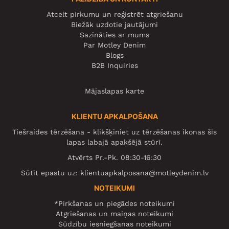
Atcelt pirkumu un reģistrēt atgriešanu
Biežāk uzdotie jautājumi
Sazināties ar mums
Par Motley Denim
Blogs
B2B Inquiries
Mājaslapas karte
KLIENTU APKALPOŠANA
Tiešraides tērzēšana - klikšķiniet uz tērzēšanas ikonas šīs
lapas labajā apakšējā stūrī.
Atvērts Pr.-Pk. 08:30-16:30
Sūtīt epastu uz:
klientuapkalposana@motleydenim.lv
NOTEIKUMI
*Pirkšanas un piegādes noteikumi
Atgriešanas un maiņas noteikumi
Sūdzību iesniegšanas noteikumi