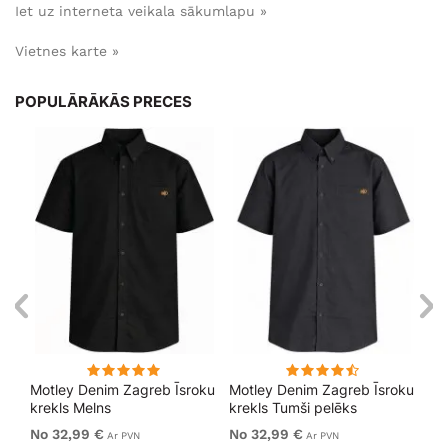
Iet uz interneta veikala sākumlapu »
Vietnes karte »
POPULĀRĀKĀS PRECES
Motley Denim Zagreb Īsroku
Motley Denim Zagreb Īsroku
Mo
krekls Melns
krekls Tumši pelēks
kre
No 32,99 €
No 32,99 €
32
Ar PVN
Ar PVN