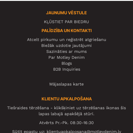
JAUNUMU VĒSTULE
KĻŪSTIET PAR BIEDRU
PALĪDZĪBA UN KONTAKTI
Atcelt pirkumu un reģistrēt atgriešanu
Biežāk uzdotie jautājumi
Sazināties ar mums
Par Motley Denim
Blogs
B2B Inquiries
Mājaslapas karte
KLIENTU APKALPOŠANA
Tiešraides tērzēšana - klikšķiniet uz tērzēšanas ikonas šīs
lapas labajā apakšējā stūrī.
Atvērts Pr.-Pk. 08:30-16:30
Sūtīt epastu uz:
klientuapkalposana@motleydenim.lv