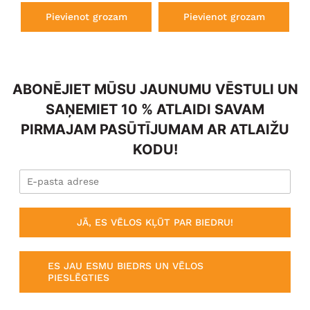
Pievienot grozam
Pievienot grozam
ABONĒJIET MŪSU JAUNUMU VĒSTULI UN
SAŅEMIET 10 % ATLAIDI SAVAM
PIRMAJAM PASŪTĪJUMAM AR ATLAIŽU
KODU!
JĀ, ES VĒLOS KĻŪT PAR BIEDRU!
ES JAU ESMU BIEDRS UN VĒLOS
PIESLĒGTIES