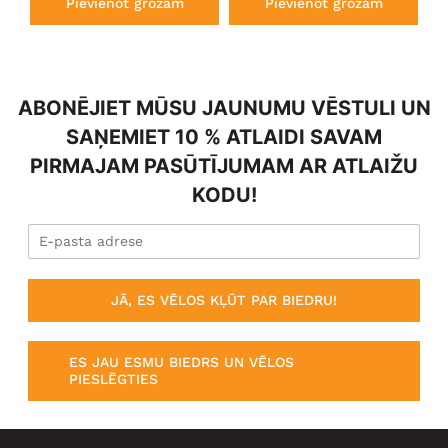
Pievienot grozam
Pievienot grozam
ABONĒJIET MŪSU JAUNUMU VĒSTULI UN
SAŅEMIET 10 % ATLAIDI SAVAM
PIRMAJAM PASŪTĪJUMAM AR ATLAIŽU
KODU!
JĀ, ES VĒLOS KĻŪT PAR BIEDRU!
ES JAU ESMU BIEDRS UN VĒLOS
PIESLĒGTIES