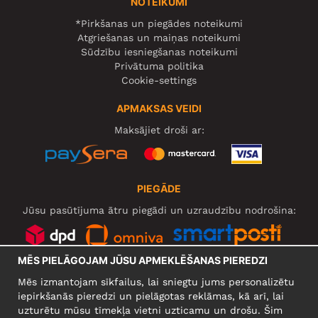
NOTEIKUMI
*Pirkšanas un piegādes noteikumi
Atgriešanas un maiņas noteikumi
Sūdzību iesniegšanas noteikumi
Privātuma politika
Cookie-settings
APMAKSAS VEIDI
Maksājiet droši ar:
PIEGĀDE
Jūsu pasūtījuma ātru piegādi un uzraudzību nodrošina:
MĒS PIELĀGOJAM JŪSU APMEKLĒŠANAS PIEREDZI
SOCIĀLIE TĪKLI
Mēs izmantojam sīkfailus, lai sniegtu jums personalizētu
iepirkšanās pieredzi un pielāgotas reklāmas, kā arī, lai
uzturētu mūsu tīmekļa vietni uzticamu un drošu. Šim