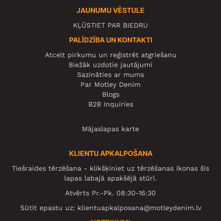
JAUNUMU VĒSTULE
KĻŪSTIET PAR BIEDRU
PALĪDZĪBA UN KONTAKTI
Atcelt pirkumu un reģistrēt atgriešanu
Biežāk uzdotie jautājumi
Sazināties ar mums
Par Motley Denim
Blogs
B2B Inquiries
Mājaslapas karte
KLIENTU APKALPOŠANA
Tiešraides tērzēšana - klikšķiniet uz tērzēšanas ikonas šīs
lapas labajā apakšējā stūrī.
Atvērts Pr.-Pk. 08:30-16:30
Sūtīt epastu uz:
klientuapkalposana@motleydenim.lv