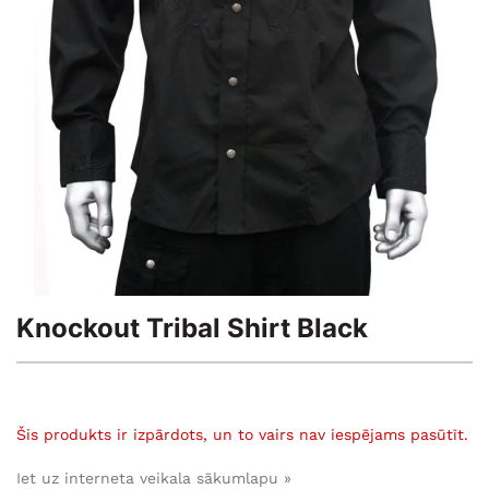
Knockout Tribal Shirt Black
Šis produkts ir izpārdots, un to vairs nav iespējams pasūtīt.
Iet uz interneta veikala sākumlapu »