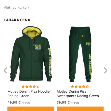
Vietnes karte »
LABĀKĀ CENA
kls
Motley Denim Pisa Hoodie
Motley Denim Pisa
Mo
Racing Green
Sweatpants Racing Green
Bl
49,99 €
39,99 €
49
Ar PVN
Ar PVN