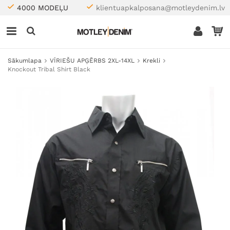
4000 MODEĻU
klientuapkalposana@motleydenim.lv
Sākumlapa
VĪRIEŠU APĢĒRBS 2XL-14XL
Krekli
Knockout Tribal Shirt Black