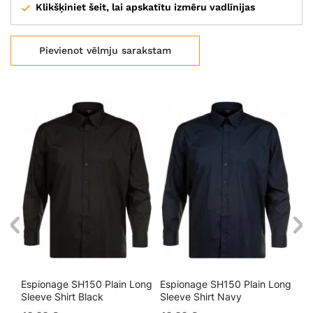
Klikšķiniet šeit, lai apskatītu izmēru vadlīnijas
Pievienot vēlmju sarakstam
Espionage SH150 Plain Long
Espionage SH150 Plain Long
Es
Sleeve Shirt Black
Sleeve Shirt Navy
Sle