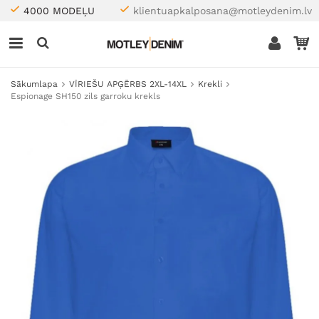
4000 MODEĻU
klientuapkalposana@motleydenim.lv
Sākumlapa
VĪRIEŠU APĢĒRBS 2XL-14XL
Krekli
Espionage SH150 zils garroku krekls