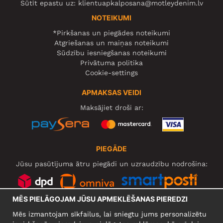
Sūtīt epastu uz:
klientuapkalposana@motleydenim.lv
NOTEIKUMI
*Pirkšanas un piegādes noteikumi
Atgriešanas un maiņas noteikumi
Sūdzību iesniegšanas noteikumi
Privātuma politika
Cookie-settings
APMAKSAS VEIDI
Maksājiet droši ar:
PIEGĀDE
Jūsu pasūtījuma ātru piegādi un uzraudzību nodrošina:
MĒS PIELĀGOJAM JŪSU APMEKLĒŠANAS PIEREDZI
SOCIĀLIE TĪKLI
Mēs izmantojam sīkfailus, lai sniegtu jums personalizētu