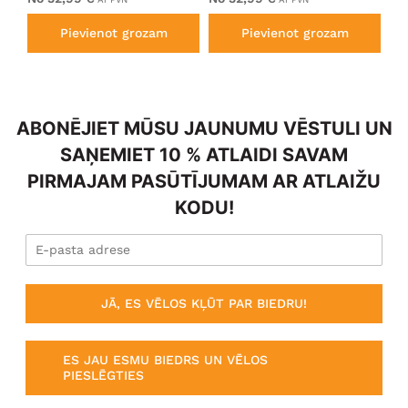
Pievienot grozam
Pievienot grozam
ABONĒJIET MŪSU JAUNUMU VĒSTULI UN
SAŅEMIET 10 % ATLAIDI SAVAM
PIRMAJAM PASŪTĪJUMAM AR ATLAIŽU
KODU!
JĀ, ES VĒLOS KĻŪT PAR BIEDRU!
ES JAU ESMU BIEDRS UN VĒLOS
PIESLĒGTIES