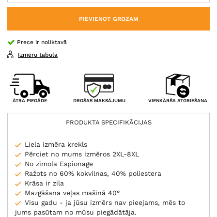
PIEVIENOT GROZAM
Prece ir noliktavā
Izmēru tabula
DROŠAS MAKSĀJUMU
ĀTRA PIEGĀDE
VIENKĀRŠA ATGRIEŠANA
PRODUKTA SPECIFIKĀCIJAS
Liela izmēra krekls
Pērciet no mums izmēros 2XL-8XL
No zīmola Espionage
Ražots no 60% kokvilnas, 40% poliestera
Krāsa ir zila
Mazgāšana veļas mašīnā 40°
Visu gadu - ja jūsu izmērs nav pieejams, mēs to
jums pasūtam no mūsu piegādātāja.