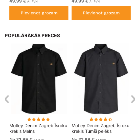
49,99 €
49,99 €
49
Ar PVN
Ar PVN
Pievienot grozam
Pievienot grozam
POPULĀRĀKĀS PRECES
Motley Denim Zagreb Īsroku
Motley Denim Zagreb Īsroku
Mo
krekls Melns
krekls Tumši pelēks
kre
No 32,99 €
No 32,99 €
32
Ar PVN
Ar PVN