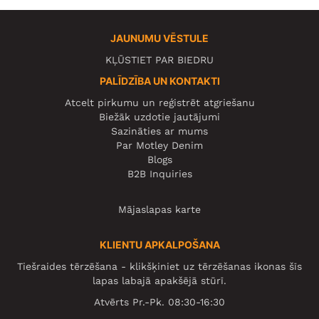
JAUNUMU VĒSTULE
KĻŪSTIET PAR BIEDRU
PALĪDZĪBA UN KONTAKTI
Atcelt pirkumu un reģistrēt atgriešanu
Biežāk uzdotie jautājumi
Sazināties ar mums
Par Motley Denim
Blogs
B2B Inquiries
Mājaslapas karte
KLIENTU APKALPOŠANA
Tiešraides tērzēšana - klikšķiniet uz tērzēšanas ikonas šīs
lapas labajā apakšējā stūrī.
Atvērts Pr.-Pk. 08:30-16:30