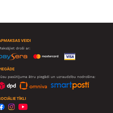
APMAKSAS VEIDI
aksājiet droši ar:
PIEGĀDE
ūsu pasūtījuma ātru piegādi un uzraudzību nodrošina:
SOCIĀLIE TĪKLI