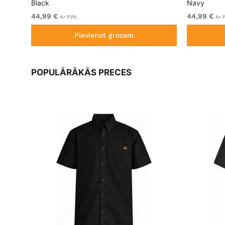
Black
Navy
44,99 €
44,99 €
Ar PVN
Ar 
Pievienot grozam
POPULĀRĀKĀS PRECES