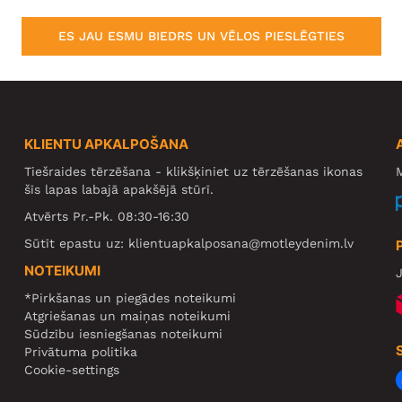
ES JAU ESMU BIEDRS UN VĒLOS PIESLĒGTIES
KLIENTU APKALPOŠANA
Tiešraides tērzēšana - klikšķiniet uz tērzēšanas ikonas
M
šīs lapas labajā apakšējā stūrī.
Atvērts Pr.-Pk. 08:30-16:30
Sūtīt epastu uz:
klientuapkalposana@motleydenim.lv
NOTEIKUMI
J
*Pirkšanas un piegādes noteikumi
Atgriešanas un maiņas noteikumi
Sūdzību iesniegšanas noteikumi
Privātuma politika
Cookie-settings