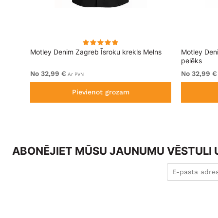
Motley Denim Zagreb Īsroku krekls Melns
Motley Den
m
pelēks
No 32,99 €
No 32,99 €
Ar PVN
Pievienot grozam
ABONĒJIET MŪSU JAUNUMU VĒSTULI U