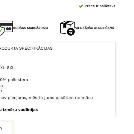
Prece ir noliktavā
DROŠAS MAKSĀJUMU
VIENKĀRŠA ATGRIEŠANA
RODUKTA SPECIFIKĀCIJAS
2XL-8XL
0% poliestera
na
0°
s nav pieejams, mēs to jums pasūtam no mūsu
tu izmēru vadlīnijas
m