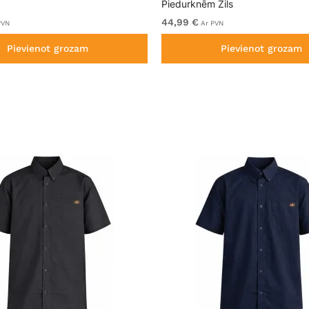
Piedurknēm Zils
44,99 €
PVN
Ar PVN
Pievienot grozam
Pievienot grozam