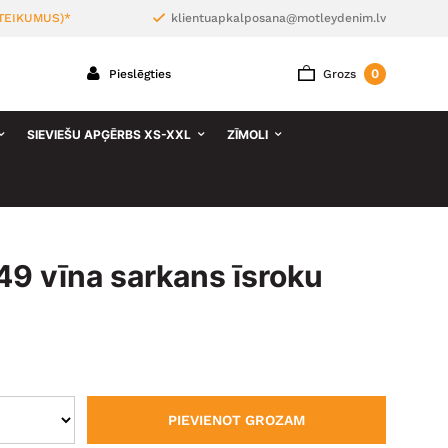
TEIKUMUS)*
klientuapkalposana@motleydenim.lv
0
Pieslēgties
Grozs
SIEVIEŠU APĢĒRBS XS-XXL
ZĪMOLI
9 vīna sarkans īsroku
PIEVIENOT GROZAM