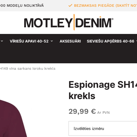
000 MODEĻU NOLIKTĀVĀ
BEZMAKSAS PIEGĀDE (SKATĪT NO
VĪRIEŠU APAVI 40-52
AKSESUĀRI
SIEVIEŠU APĢĒRBS 40-66
149 vīna sarkans īsroku krekls
Espionage SH14
krekls
29,99 €
Ar PVN