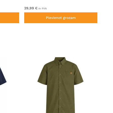
Black
29,99 €
44,99
Ar PVN
Pievienot grozam