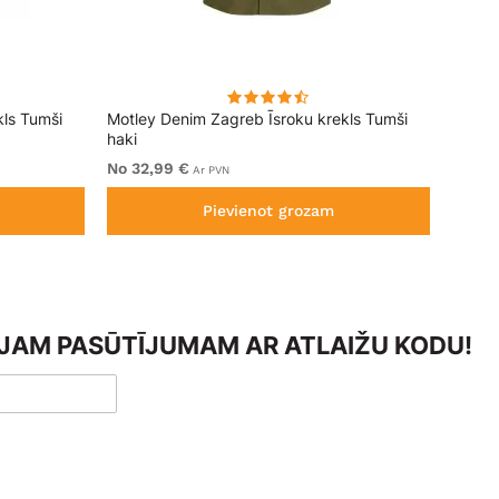
kls Tumši
Motley Denim Zagreb Īsroku krekls Tumši
Kam J
haki
Sleeve
No 32,99 €
No 69
Ar PVN
Pievienot grozam
AJAM PASŪTĪJUMAM AR ATLAIŽU KODU!