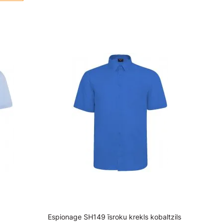
Espionage SH149 īsroku krekls kobaltzils
Espion