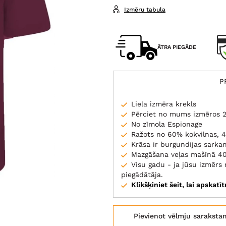
Izmēru tabula
ĀTRA PIEGĀDE
P
Liela izmēra krekls
Pērciet no mums izmēros 
No zīmola Espionage
Ražots no 60% kokvilnas, 4
Krāsa ir burgundijas sarka
Mazgāšana veļas mašīnā 4
Visu gadu - ja jūsu izmēr
piegādātāja.
Klikšķiniet šeit, lai apskatī
Pievienot vēlmju saraksta