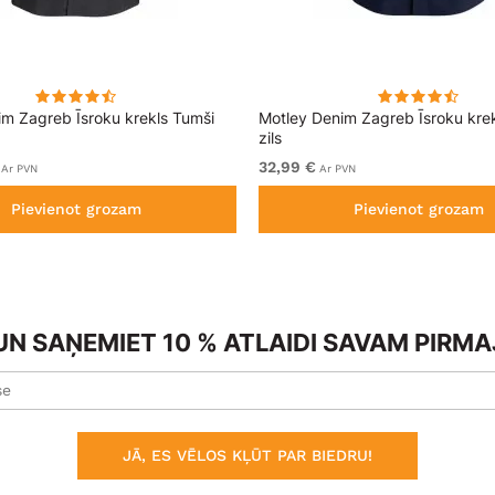
im Zagreb Īsroku krekls Tumši
Motley Denim Zagreb Īsroku kre
zils
32,99 €
Ar PVN
Ar PVN
Pievienot grozam
Pievienot grozam
N SAŅEMIET 10 % ATLAIDI SAVAM PIRM
JĀ, ES VĒLOS KĻŪT PAR BIEDRU!