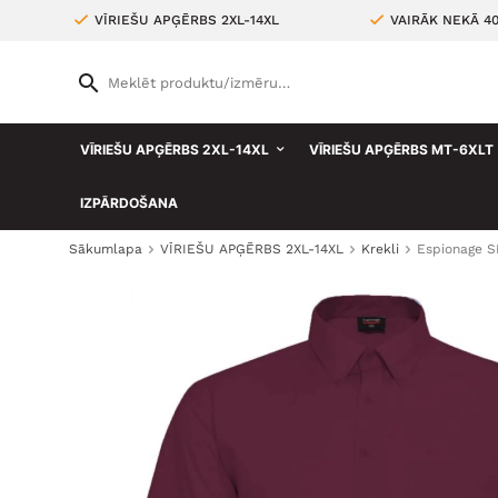
VĪRIEŠU APĢĒRBS 2XL-14XL
VAIRĀK NEKĀ 4
VĪRIEŠU APĢĒRBS 2XL-14XL
VĪRIEŠU APĢĒRBS MT-6XLT
IZPĀRDOŠANA
Sākumlapa
VĪRIEŠU APĢĒRBS 2XL-14XL
Krekli
Espionage SH