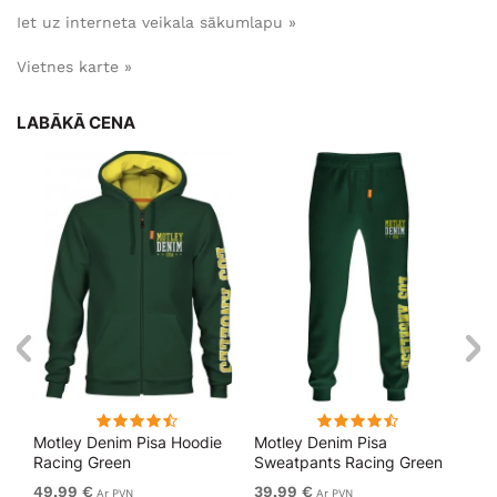
Iet uz interneta veikala sākumlapu »
Vietnes karte »
LABĀKĀ CENA
kls
Motley Denim Pisa Hoodie
Motley Denim Pisa
Mo
Racing Green
Sweatpants Racing Green
Bl
49,99 €
39,99 €
49
Ar PVN
Ar PVN