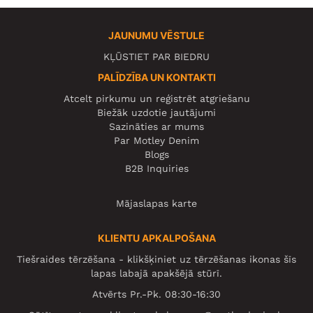
JAUNUMU VĒSTULE
KĻŪSTIET PAR BIEDRU
PALĪDZĪBA UN KONTAKTI
Atcelt pirkumu un reģistrēt atgriešanu
Biežāk uzdotie jautājumi
Sazināties ar mums
Par Motley Denim
Blogs
B2B Inquiries
Mājaslapas karte
KLIENTU APKALPOŠANA
Tiešraides tērzēšana - klikšķiniet uz tērzēšanas ikonas šīs
lapas labajā apakšējā stūrī.
Atvērts Pr.-Pk. 08:30-16:30