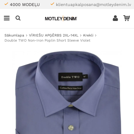
4000 MODEĻU
klientuapkalposana@motleydenim.lv
Sākumlapa
VĪRIEŠU APĢĒRBS 2XL-14XL
Krekli
Double TWO Non-Iron Poplin Short Sleeve Violet