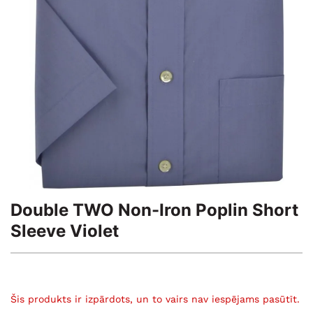
Double TWO Non-Iron Poplin Short
Sleeve Violet
Šis produkts ir izpārdots, un to vairs nav iespējams pasūtīt.