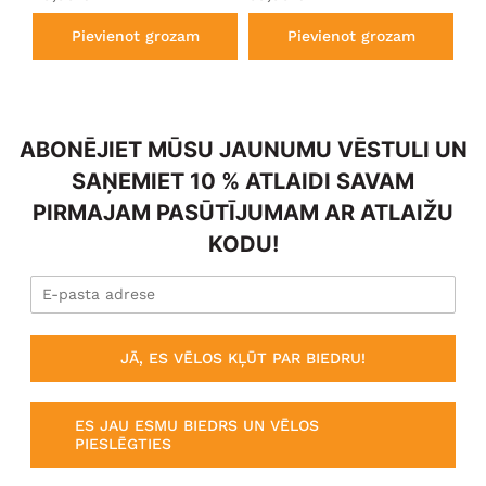
Pievienot grozam
Pievienot grozam
ABONĒJIET MŪSU JAUNUMU VĒSTULI UN
SAŅEMIET 10 % ATLAIDI SAVAM
PIRMAJAM PASŪTĪJUMAM AR ATLAIŽU
KODU!
JĀ, ES VĒLOS KĻŪT PAR BIEDRU!
ES JAU ESMU BIEDRS UN VĒLOS
PIESLĒGTIES