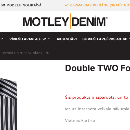
000 MODEĻU NOLIKTĀVĀ
BEZMAKSAS PIEGĀDE (SKATĪT NO
VĪRIEŠU APAVI 40-52
AKSESUĀRI
SIEVIEŠU APĢĒRBS 40-66
Formal Shirt 3587 Black L/S
Double TWO For
Šis produkts ir izpārdots, un to 
Iet uz interneta veikala sākumla
Vietnes karte »