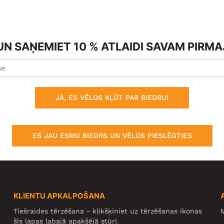
N SAŅEMIET 10 % ATLAIDI SAVAM PIRM
JĀ, ES VĒLOS KĻŪT PAR BIEDRU!
ES JAU ESMU BIEDRS UN VĒLOS PIESLĒGTIES
KLIENTU APKALPOŠANA
Tiešraides tērzēšana - klikšķiniet uz tērzēšanas ikonas
M
šīs lapas labajā apakšējā stūrī.