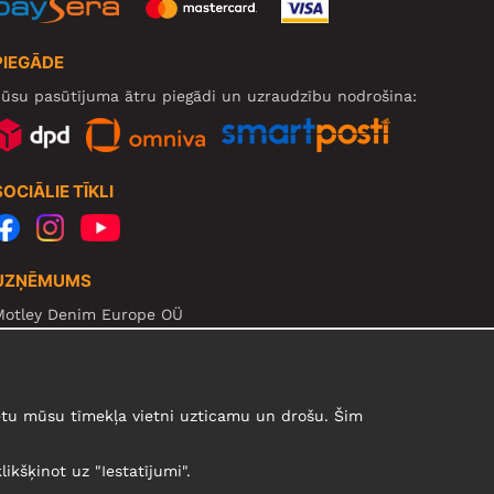
PIEGĀDE
ūsu pasūtījuma ātru piegādi un uzraudzību nodrošina:
SOCIĀLIE TĪKLI
UZŅĒMUMS
Motley Denim Europe OÜ
arva mnt 5, EE-10117 Tallinn
eg: 12356245
zmanību! Nesūtiet preces atpakaļ uz šo adresi!
urētu mūsu tīmekļa vietni uzticamu un drošu. Šim
likšķinot uz "Iestatījumi".