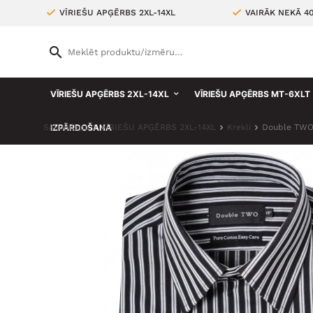
VĪRIEŠU APĢĒRBS 2XL-14XL
VAIRĀK NEKĀ 4
VĪRIEŠU APĢĒRBS 2XL-14XL
VĪRIEŠU APĢĒRBS MT-6XLT
Sākumlapa
IZPĀRDOŠANA
VĪRIEŠU APĢĒRBS 2XL-14XL
Krekli
Double TWO 