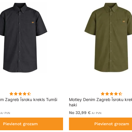
im Zagreb Īsroku krekls Tumši
Motley Denim Zagreb Īsroku kre
haki
No 32,99 €
Ar PVN
Ar PVN
Pievienot grozam
Pievienot grozam