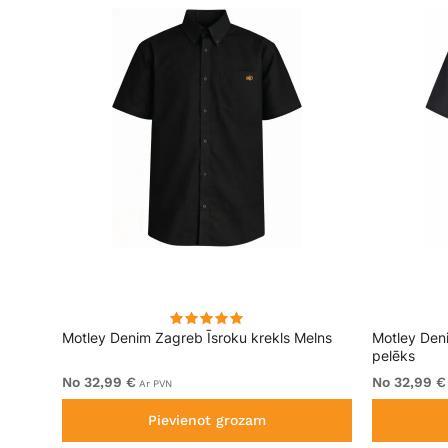
rt
Motley Denim Zagreb Īsroku krekls Melns
Motley Den
pelēks
No 32,99 €
No 32,99 €
Ar PVN
Pievienot grozam