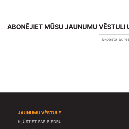
ABONĒJIET MŪSU JAUNUMU VĒSTULI U
JAUNUMU VĒSTULE
KĻŪSTIET PAR BIEDRU