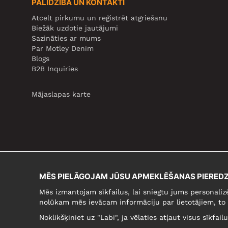
PALĪDZĪBA UN KONTAKTI
Atcelt pirkumu un reģistrēt atgriešanu
Biežāk uzdotie jautājumi
Sazināties ar mums
Par Motley Denim
Blogs
B2B Inquiries
Mājaslapas karte
MĒS PIELĀGOJAM JŪSU APMEKLĒŠANAS PIEREDZ
Mēs izmantojam sīkfailus, lai sniegtu jums personaliz
nolūkam mēs ievācam informāciju par lietotājiem, to 
Noklikšķiniet uz "Labi", ja vēlaties atļaut visus sīkfai