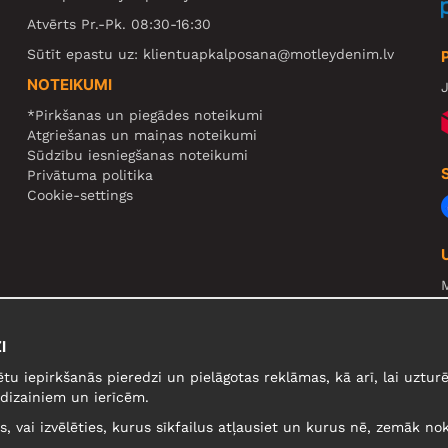
Atvērts Pr.-Pk. 08:30-16:30
Sūtīt epastu uz:
klientuapkalposana@motleydenim.lv
NOTEIKUMI
J
*Pirkšanas un piegādes noteikumi
Atgriešanas un maiņas noteikumi
Sūdzību iesniegšanas noteikumi
Privātuma politika
Cookie-settings
N
R
I
U
ētu iepirkšanās pieredzi un pielāgotas reklāmas, kā arī, lai uzt
dizainiem un ierīcēm.
lus, vai izvēlēties, kurus sīkfailus atļausiet un kurus nē, zemāk nok