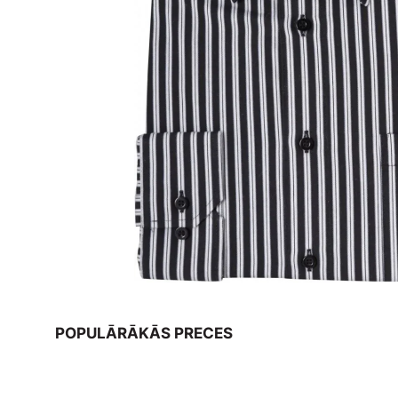
POPULĀRĀKĀS PRECES