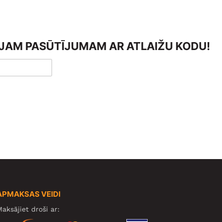
AJAM PASŪTĪJUMAM AR ATLAIŽU KODU!
APMAKSAS VEIDI
aksājiet droši ar: