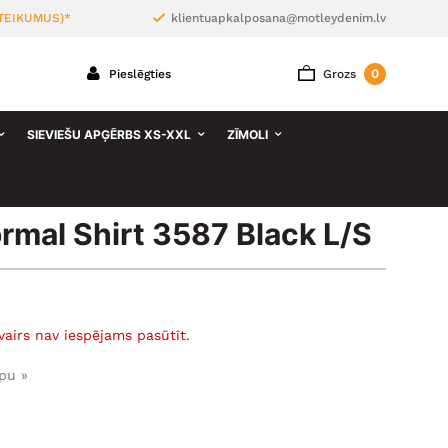
TEIKUMUS)*
klientuapkalposana@motleydenim.lv
0
Pieslēgties
Grozs
SIEVIEŠU APĢĒRBS XS-XXL
ZĪMOLI
mal Shirt 3587 Black L/S
vairs nav iespējams pasūtīt.
pu »