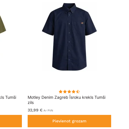
kls Tumši
Motley Denim Zagreb Īsroku krekls Tumši
Kam J
zils
Sleeve
32,99 €
No 69
Ar PVN
Pievienot grozam