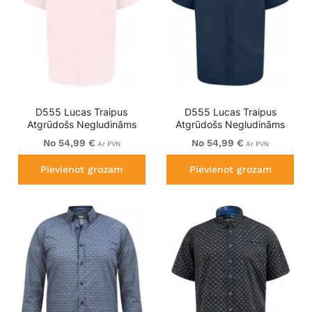
D555 Lucas Traipus
D555 Lucas Traipus
Atgrūdošs Negludināms
Atgrūdošs Negludināms
Elastīgs Krekls Ar Īsām
Elastīgs Krekls Ar Īsām
No 54,99 €
No 54,99 €
Ar PVN
Ar PVN
Piedurknēm Rozā
Piedurknēm Tumši Zils
Pievienot grozam
Pievienot grozam