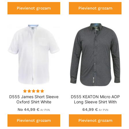
Pievienot grozam
Pievienot grozam
D555 James Short Sleeve
D555 KEATON Micro AOP
Oxford Shirt White
Long Sleeve Shirt With
Concealed Button Down
No 44,99 €
64,99 €
Ar PVN
Ar PVN
Collar Grey
Pievienot grozam
Pievienot grozam