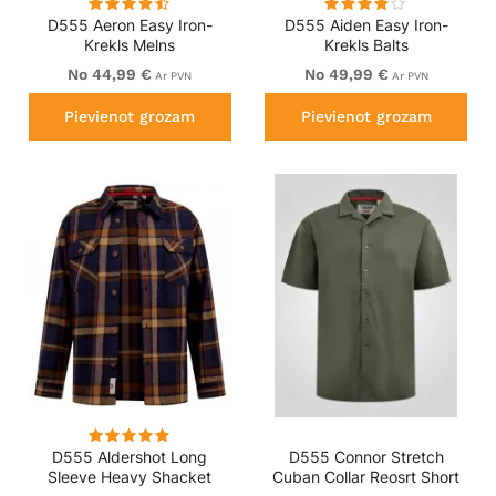
D555 Aeron Easy Iron-
D555 Aiden Easy Iron-
Krekls Melns
Krekls Balts
No 44,99 €
No 49,99 €
Ar PVN
Ar PVN
Pievienot grozam
Pievienot grozam
D555 Aldershot Long
D555 Connor Stretch
Sleeve Heavy Shacket
Cuban Collar Reosrt Short