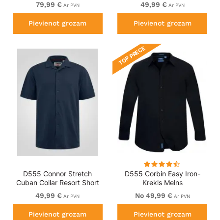
Overshirt Tan/Navy Check
Sleeve Shirt Khaki
79,99 €
49,99 €
Ar PVN
Ar PVN
Pievienot grozam
Pievienot grozam
TOP PRECE
D555 Connor Stretch
D555 Corbin Easy Iron-
Cuban Collar Resort Short
Krekls Melns
Sleeve Shirt Navy
49,99 €
No 49,99 €
Ar PVN
Ar PVN
Pievienot grozam
Pievienot grozam