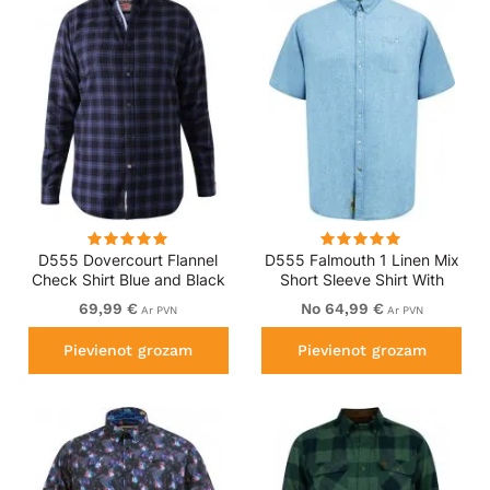
D555 Dovercourt Flannel
D555 Falmouth 1 Linen Mix
Check Shirt Blue and Black
Short Sleeve Shirt With
Button Down Blue
69,99 €
No 64,99 €
Ar PVN
Ar PVN
Pievienot grozam
Pievienot grozam