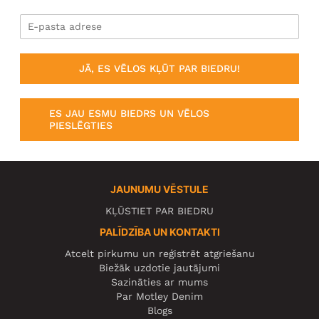
JĀ, ES VĒLOS KĻŪT PAR BIEDRU!
ES JAU ESMU BIEDRS UN VĒLOS
PIESLĒGTIES
JAUNUMU VĒSTULE
KĻŪSTIET PAR BIEDRU
PALĪDZĪBA UN KONTAKTI
Atcelt pirkumu un reģistrēt atgriešanu
Biežāk uzdotie jautājumi
Sazināties ar mums
Par Motley Denim
Blogs