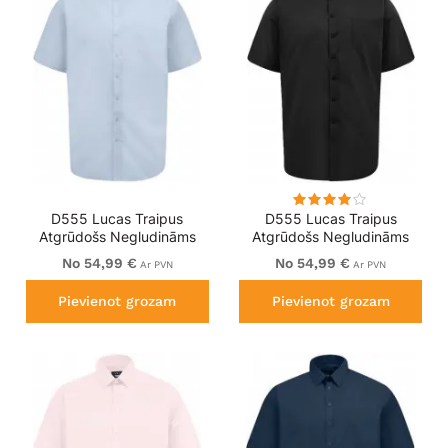
D555 Lucas Traipus
D555 Lucas Traipus
Atgrūdošs Negludināms
Atgrūdošs Negludināms
Elastīgs Krekls Ar Īsām
Elastīgs Krekls Ar Īsām
No 54,99 €
No 54,99 €
Ar PVN
Ar PVN
Piedurknēm Debeszils
Piedurknēm Melns
Pievienot grozam
Pievienot grozam