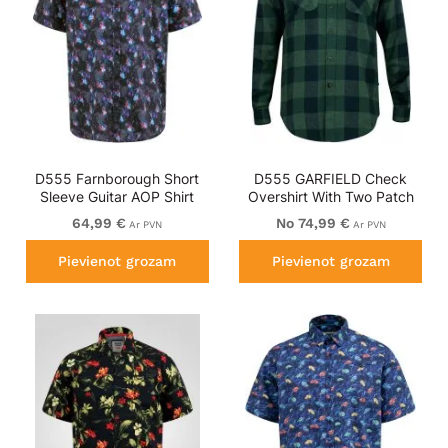
D555 Farnborough Short
D555 GARFIELD Check
Sleeve Guitar AOP Shirt
Overshirt With Two Patch
With Hidden Button Down
Pockets & Button Down
64,99 €
No 74,99 €
Ar PVN
Ar PVN
Black
Collar Navy
Pievienot grozam
Pievienot grozam