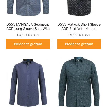
D555 MANGALA Geometric
D555 Matlock Short Sleeve
AOP Long Sleeve Shirt With
AOP Shirt With Hidden
Concealed Button Down
Button Down Black
64,99 €
59,99 €
Ar PVN
Ar PVN
Collar Navy
Pievienot grozam
Pievienot grozam