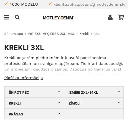
4000 MODEĻU
klientuapkalposana@motleydenim.lv
Sākumlapa
VĪRIEŠU APĢĒRBS 2XL-14XL
Krekli
3XL
KREKLI 3XL
Krekli ar garām piedurknēm ir kļuvuši par sinonīmu
profesionālam un svinīgam apģērbam. Tie ir arī daudzpusīgi,
un ir pieejami daudzos dizainos. Daudzus no tiem jūs varat
atrast mūsu vietnē kreklu kategorijā. Šeit jūs varat apskatīt
Plašāka informācija
rūtainus kreklus, džinsa kreklus, flaneļa kreklus, rakstainus
kreklus un citu stilu 3XL vīriešu kreklus ar garām
piedurknēm.
ŠĶIROT PĒC
IZMĒRI 2XL-14XL
KREKLI
ZĪMOLI
KRĀSAS