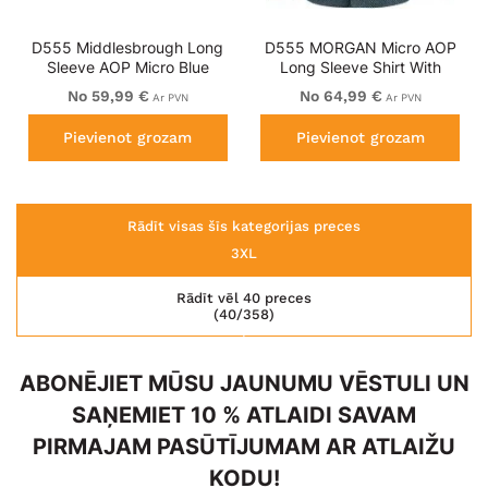
D555 Middlesbrough Long
D555 MORGAN Micro AOP
Sleeve AOP Micro Blue
Long Sleeve Shirt With
Shirt Navy
Concealed Button Down
No 59,99 €
No 64,99 €
Ar PVN
Ar PVN
Collar Navy
Pievienot grozam
Pievienot grozam
Rādīt visas šīs kategorijas preces
3XL
Rādīt vēl 40 preces
(40/358)
ABONĒJIET MŪSU JAUNUMU VĒSTULI UN
SAŅEMIET 10 % ATLAIDI SAVAM
PIRMAJAM PASŪTĪJUMAM AR ATLAIŽU
KODU!