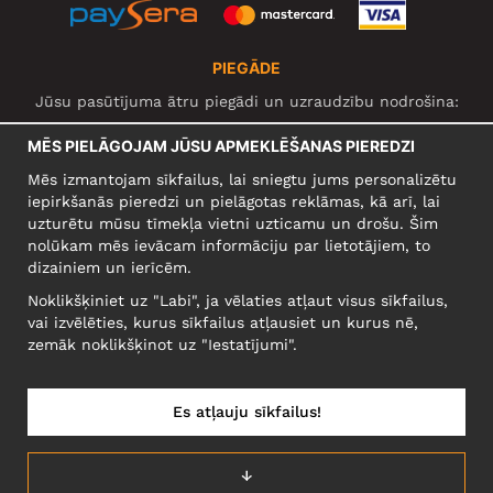
PIEGĀDE
Jūsu pasūtījuma ātru piegādi un uzraudzību nodrošina:
MĒS PIELĀGOJAM JŪSU APMEKLĒŠANAS PIEREDZI
Mēs izmantojam sīkfailus, lai sniegtu jums personalizētu
SOCIĀLIE TĪKLI
iepirkšanās pieredzi un pielāgotas reklāmas, kā arī, lai
uzturētu mūsu tīmekļa vietni uzticamu un drošu. Šim
nolūkam mēs ievācam informāciju par lietotājiem, to
dizainiem un ierīcēm.
UZŅĒMUMS
Noklikšķiniet uz "Labi", ja vēlaties atļaut visus sīkfailus,
Motley Denim Europe OÜ
vai izvēlēties, kurus sīkfailus atļausiet un kurus nē,
Narva mnt 5, EE-10117 Tallinn
zemāk noklikšķinot uz "Iestatījumi".
Reg: 12356245
Uzmanību! Nesūtiet preces atpakaļ uz šo adresi!
Es atļauju sīkfailus!
↓