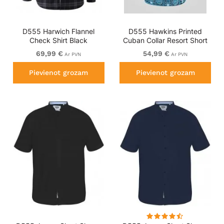
D555 Harwich Flannel
D555 Hawkins Printed
Check Shirt Black
Cuban Collar Resort Short
Sleeve Shirt Teal
69,99 €
54,99 €
Ar PVN
Ar PVN
Pievienot grozam
Pievienot grozam