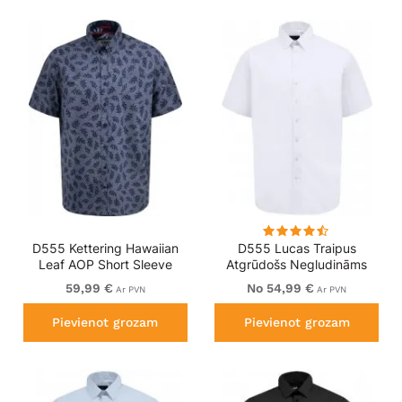
D555 Kettering Hawaiian
D555 Lucas Traipus
Leaf AOP Short Sleeve
Atgrūdošs Negludināms
Button Down Collar Shirt
Elastīgs Krekls Ar Īsām
59,99 €
No 54,99 €
Ar PVN
Ar PVN
Denim
Piedurknēm Balts
Pievienot grozam
Pievienot grozam