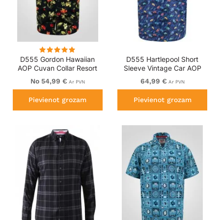
D555 Gordon Hawaiian
D555 Hartlepool Short
AOP Cuvan Collar Resort
Sleeve Vintage Car AOP
Short Sleeve Black
Stretch Shirt Blue
No 54,99 €
64,99 €
Ar PVN
Ar PVN
Pievienot grozam
Pievienot grozam