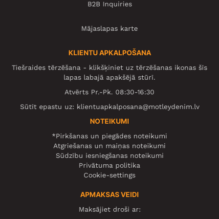
B2B Inquiries
Mājaslapas karte
KLIENTU APKALPOŠANA
Tiešraides tērzēšana - klikšķiniet uz tērzēšanas ikonas šīs
lapas labajā apakšējā stūrī.
Atvērts Pr.-Pk. 08:30-16:30
Sūtīt epastu uz:
klientuapkalposana@motleydenim.lv
NOTEIKUMI
*Pirkšanas un piegādes noteikumi
Atgriešanas un maiņas noteikumi
Sūdzību iesniegšanas noteikumi
Privātuma politika
Cookie-settings
APMAKSAS VEIDI
Maksājiet droši ar: